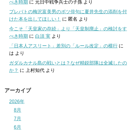
べき時期
に
元日中戦争兵士の子孫
より
プレバトの梅沢富美男のボツ俳句に夏井先生の添削を付
けた本を出してほしい！
に
匿名
より
今こそ「天皇家の存続」より「天皇制廃止」の検討をす
べき時期
に
白須 実
より
「日本人アスリート」差別の「ルール改定」の横行
に
は
より
ガダルカナル島の戦いとは？なぜ精鋭部隊は全滅したの
か？
に
上村知代
より
アーカイブ
2026年
8月
7月
6月