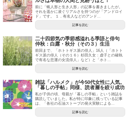
ルさは本物の人間と見紛うほど！
前に「蝋人形と生き人形」の記事を書きましたが。
それを遥かに凌ぐリアルさを持つのが「アンドロイ
ド」です。 １．有名人などのアンド...
記事を読む
二十四節気の季節感溢れる季語と俳句
仲秋：白露・秋分（その３）生活
前回まで、「ホトトギス派の俳人」16人（「ホトト
ギス派の俳人（その１６）杉田久女：虚子との確執
で有名な悲運の女流俳人」など）と「ホト...
記事を読む
雑誌「ハルメク」が今50代女性に人気。
「暮しの手帖」同様、読者層を絞り成功
私が子供の頃、母親が「暮しの手帖」という雑誌を
購読していました。私が特に印象に残っている記事
は、「各社の石油ストーブの発火実験による...
記事を読む