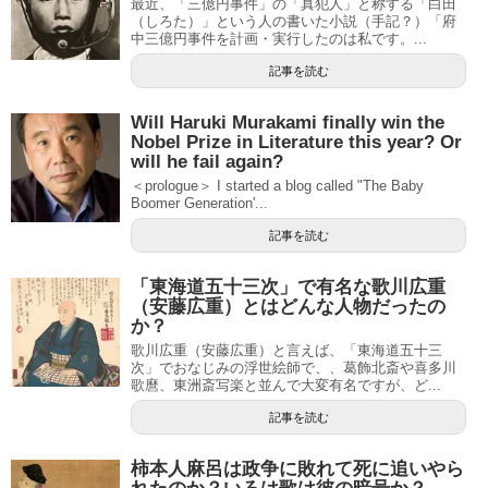
最近、「三億円事件」の「真犯人」と称する「白田
（しろた）」という人の書いた小説（手記？）「府
中三億円事件を計画・実行したのは私です。...
記事を読む
Will Haruki Murakami finally win the
Nobel Prize in Literature this year? Or
will he fail again?
＜prologue＞ I started a blog called "The Baby
Boomer Generation'...
記事を読む
「東海道五十三次」で有名な歌川広重
（安藤広重）とはどんな人物だったの
か？
歌川広重（安藤広重）と言えば、「東海道五十三
次」でおなじみの浮世絵師で、、葛飾北斎や喜多川
歌麿、東洲斎写楽と並んで大変有名ですが、ど...
記事を読む
柿本人麻呂は政争に敗れて死に追いやら