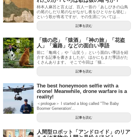
れたのか？いろは歌は彼の暗号か？
柿本人麻呂と言えば、百人一首の「あしびきの山鳥
の尾のしだり尾のながながし夜をひとりかも寝む」
という歌が有名ですが、その生涯については...
記事を読む
「猫の恋」「猿酒」「神の旅」「花盗
人」「遍路」などの面白い季語
前に「亀鳴く」や「山笑う」という面白い季語を紹
介する記事を書きましたが、ほかにもまだ季語がた
くさんあります。 そこで今回は「猫...
記事を読む
The best honeymoon selfie with a
drone! Meanwhile, drone warfare is a
reality!
＜prologue＞ I started a blog called "The Baby
Boomer Generation'...
記事を読む
人間型ロボット「アンドロイド」のリア