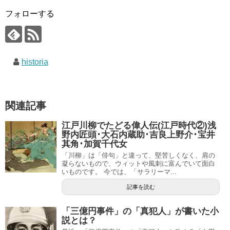
フォローする
historia
関連記事
江戸川柳でたどる偉人伝(江戸時代②)浅
野内匠頭･大石内蔵助･吉良上野介･宝井
其角･加賀千代女
「川柳」は「俳句」と違って、堅苦しくなく、肩の
凝らないもので、ウィットや風刺に富んでいて面白
いものです。 今では、「サラリーマ...
記事を読む
「三億円事件」の「真犯人」が書いた小
説とは？