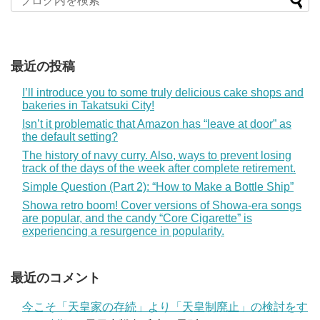
最近の投稿
I’ll introduce you to some truly delicious cake shops and
bakeries in Takatsuki City!
Isn’t it problematic that Amazon has “leave at door” as
the default setting?
The history of navy curry. Also, ways to prevent losing
track of the days of the week after complete retirement.
Simple Question (Part 2): “How to Make a Bottle Ship”
Showa retro boom! Cover versions of Showa-era songs
are popular, and the candy “Core Cigarette” is
experiencing a resurgence in popularity.
最近のコメント
今こそ「天皇家の存続」より「天皇制廃止」の検討をす