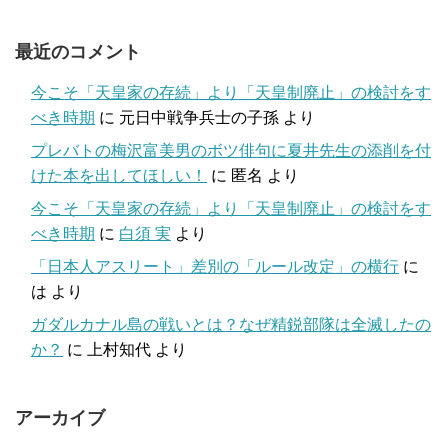
最近のコメント
今こそ「天皇家の存続」より「天皇制廃止」の検討をす
べき時期
に
元日中戦争兵士の子孫
より
プレバトの梅沢富美男のボツ俳句に夏井先生の添削を付
けた本を出してほしい！
に
匿名
より
今こそ「天皇家の存続」より「天皇制廃止」の検討をす
べき時期
に
白須 実
より
「日本人アスリート」差別の「ルール改定」の横行
に
は
より
ガダルカナル島の戦いとは？なぜ精鋭部隊は全滅したの
か？
に
上村知代
より
アーカイブ