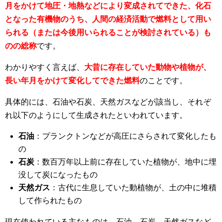
月をかけて地圧・地熱などにより変成されてできた、化石
となった有機物のうち、人間の経済活動で燃料として用い
られる（または今後用いられることが検討されている）も
のの総称
です。
わかりやすく言えば、
大昔に存在していた動物や植物が、
長い年月をかけて変化してできた燃料
のことです。
具体的には、石油や石炭、天然ガスなどが該当し、それぞ
れ以下のようにして生成されたといわれています。
石油
：プランクトンなどが高圧にさらされて変化したも
の
石炭
：数百万年以上前に存在していた植物が、地中に埋
没して炭になったもの
天然ガス
：古代に生息していた動植物が、土の中に堆積
して作られたもの
現在使われている主なものは、石油、石炭、天然ガスなど