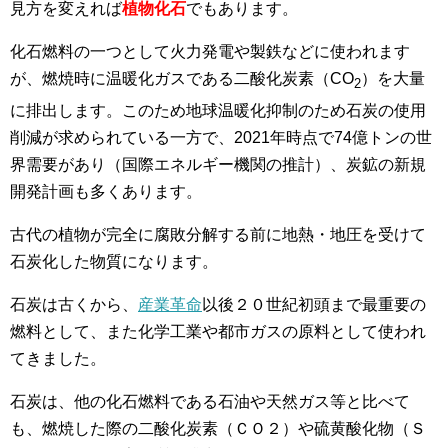
見方を変えれば
植物化石
でもあります。
化石燃料の一つとして火力発電や製鉄などに使われます
が、燃焼時に温暖化ガスである二酸化炭素（CO
）を大量
2
に排出します。このため地球温暖化抑制のため石炭の使用
削減が求められている一方で、2021年時点で74億トンの世
界需要があり（国際エネルギー機関の推計）、炭鉱の新規
開発計画も多くあります。
古代の植物が完全に腐敗分解する前に地熱・地圧を受けて
石炭化した物質になります。
石炭は古くから、
産業革命
以後２０世紀初頭まで最重要の
燃料として、また化学工業や都市ガスの原料として使われ
てきました。
石炭は、他の化石燃料である石油や天然ガス等と比べて
も、燃焼した際の二酸化炭素（ＣＯ２）や硫黄酸化物（Ｓ