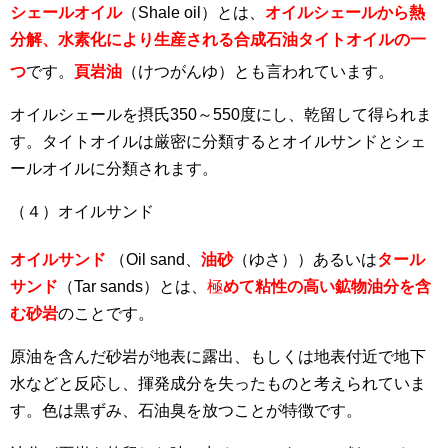
シェールオイル
（Shale oil）とは、
オイルシェールから熱
分解、水素化により生産される合成石油タイトオイルの一
つ
です
。
頁岩油
（けつがんゆ）とも言われています。
オイルシェールを摂氏350～550度にし、乾留して得られま
す。タイトオイルは厳密に分類するとオイルサンドとシェ
ールオイルに分類されます。
（４）オイルサンド
オイルサンド
（Oil sand、
油砂
（ゆさ）
）あるいは
タール
サンド
（Tar sands）とは、
極
めて粘性の高い鉱物油分を含
む砂岩
のことです。
原油を含んだ砂岩が地表に露出、もしくは地表付近で地下
水などと反応し、揮発成分を失ったものと考えられていま
す。色は黒ずみ、石油臭を放つことが特徴です。