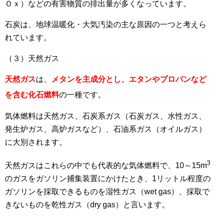
Ｏｘ）などの有害物質の排出量が多くなっています。
石炭は、地球温暖化・大気汚染の主な原因の一つと考えら
れています。
（３）天然ガス
天然ガス
は、
メタンを主成分とし、エタンやプロパンなど
を含む化石燃料
の一種です
。
気体燃料は天然ガス、石炭系ガス（石炭ガス、水性ガス、
発生炉ガス、高炉ガスなど）、石油系ガス（オイルガス）
に大別されます。
3
天然ガスはこれらの中でも代表的な気体燃料で、10～15m
のガスをガソリン捕集装置にかけたとき、1リットル程度の
ガソリンを採取できるものを湿性ガス（wet gas）、採取で
きないものを乾性ガス（dry gas）と言います。