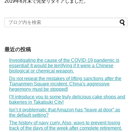
2019年6月末で完全リタイアしました。
最近の投稿
Investigating the cause of the COVID-19 pandemic is
essential! It would be terrifying if it were a Chinese
biological or chemical weapon.
Do not repeat the mistakes of lifting sanctions after the
Tiananmen Square incident. China’s aggressive
hegemony must be stopped!
I’ll introduce you to some truly delicious cake shops and
bakeries in Takatsuki City!
Isn’t it problematic that Amazon has “leave at door” as
the default setting?
The history of navy curry. Also, ways to prevent losing
track of the days of the week after complete retirement.