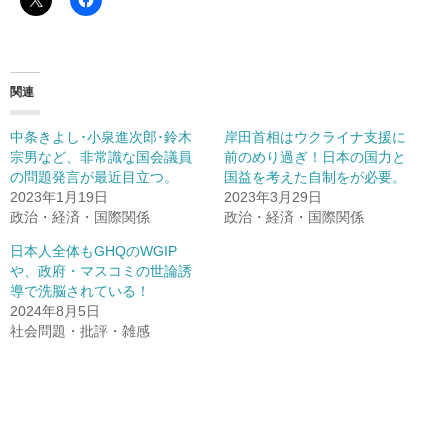
関連
中条きよし･小泉進次郎･鈴木
岸田首相はウクライナ支援に
宗男など、非常識な国会議員
前のめり過ぎ！日本の国力と
の問題発言が最近目立つ。
国益を考えた自制をが必要。
2023年1月19日
2023年3月29日
政治・経済・国際関係
政治・経済・国際関係
日本人全体もGHQのWGIP
や、政府・マスコミの世論誘
導で洗脳されている！
2024年8月5日
社会問題・批評・雑感