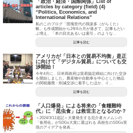
「政治・経済・国際関係」List of
articles by category (field) (4)
“Politics, Economics, and
International Relations”
私のこのブログ「団塊世代の我楽多（がらくた）
帳」も作成開始から2年6カ月が過ぎて、記事もだい
ぶ増え、「本の目次あるいは索引」のような...
記事を読む
アメリカが「日本との貿易不均衡」是正
に向けて「デジタル貿易」についても交
渉開始！
今年4月に、日米両政府は貿易協定締結に向けた交渉
を開始しました。農産物や自動車を中心とした物品
の関税撤廃・削減交渉に着手したほか、イ...
記事を読む
「人口爆発」による将来の「食糧難時
代」に「昆虫食」は救世主となるのか？
＜2024/3/11追記＞大量発生する厄介者カメムシの
「食用化」がSDGs大賞に選ばれる 高校生のSDGs実
現のアイデアを発表...