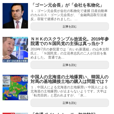
「ゴーン元会長」が「会社を私物化」
１．ゴーン元会長が会社の私物化で逮捕 日産自動車
のカルロス・ゴーン元会長が、「金融商品取引法違
反」容疑で逮捕されました。 ...
記事を読む
ＮＨＫのスクランブル放送化。2019年参
院選でのＮ国民党の主張は真っ当か？
2019年7月の参院選では「れいわ新選組」の山本太郎
氏と、「Ｎ国民党」の立花孝志氏の二人が注目を集
めました。 普通であ...
記事を読む
中国人の北海道の土地爆買い、韓国人の
対馬の基地隣接土地の購入は問題では？
１．中国人による北海道の土地爆買い 中国人による
北海道の土地爆買いが止まらないようです。大半は
「転売目的」と思われますが、「水...
記事を読む