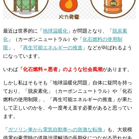
最近は世界的に「
地球温暖化
」が問題となり、「
脱炭素
化
」（カーボンニュートラル）や「
化石燃料の使用制
限
」、「
再生可能エネルギーの推進
」などが叫ばれるよう
になっています。
いわば
「化石燃料＝悪者」のような社会風潮
があります。
しかし私はそもそも「地球温暖化問題」自体に疑問を持っ
ており、「脱炭素化」（カーボンニュートラル）や「化石
燃料の使用制限」、「再生可能エネルギーの推進」が果た
して正しいのかを、今一度考え直す必要があると思ってい
ます。
「
ガソリン車から電気自動車への急激な転換
」も、大規模
停電や豪雪時の道路渋滞解消の長期化につながる恐れがあ