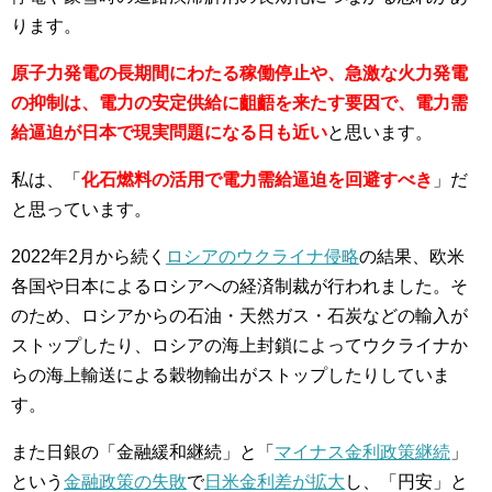
ります。
原子力発電の長期間にわたる稼働停止や、急激な火力発電
の抑制は、電力の安定供給に齟齬を来たす要因で、電力需
給逼迫が日本で現実問題になる日も近い
と思います。
私は、「
化石燃料の活用で電力需給逼迫を回避すべき
」だ
と思っています。
2022年2月から続く
ロシアのウクライナ侵略
の結果、欧米
各国や日本によるロシアへの経済制裁が行われました。そ
のため、ロシアからの石油・天然ガス・石炭などの輸入が
ストップしたり、ロシアの海上封鎖によってウクライナか
らの海上輸送による穀物輸出がストップしたりしていま
す。
また日銀の「金融緩和継続」と「
マイナス金利政策継続
」
という
金融政策の失敗
で
日米金利差が拡大
し、「円安」と