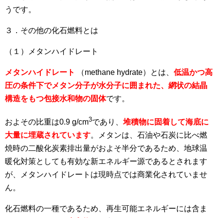
うです。
３．その他の化石燃料とは
（１）メタンハイドレート
メタンハイドレート
（
methane hydrate
）とは、
低温かつ高
圧の条件下でメタン分子が水分子に囲まれた、網状の結晶
構造をもつ包接水和物の固体
です。
3
およその比重は
0.9 g/cm
であり、
堆積物に固着して海底に
大量に埋蔵されています
。メタンは、石油や石炭に比べ燃
焼時の二酸化炭素排出量がおよそ半分であるため、地球温
暖化対策としても有効な新エネルギー源であるとされます
が、メタンハイドレートは現時点では商業化されていませ
ん。
化石燃料の一種であるため、再生可能エネルギーには含ま