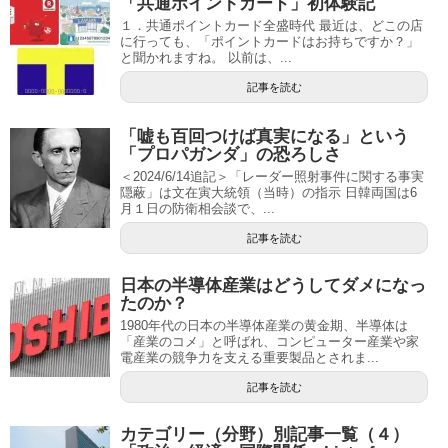
「共通ポイントカード」初体験記
１．共通ポイントカード全盛時代 最近は、どこの店
に行っても、「ポイントカードはお持ちですか？」
と聞かれますね。 以前は、...
記事を読む
「嘘も百回つけば真実になる」という
「プロパガンダ」の恐ろしさ
＜2024/6/14追記＞「レーダー照射事件に関する事実
隠蔽」は文在寅大統領（当時）の指示 日韓両国は6
月１日の防衛相会談で、...
記事を読む
日本の半導体産業はどうしてダメになっ
たのか？
1980年代の日本の半導体産業の黄金期、半導体は
「産業のコメ」と呼ばれ、コンピューター産業や家
電産業の競争力を支える重要製品とされま...
記事を読む
カテゴリー（分野）別記事一覧（４）