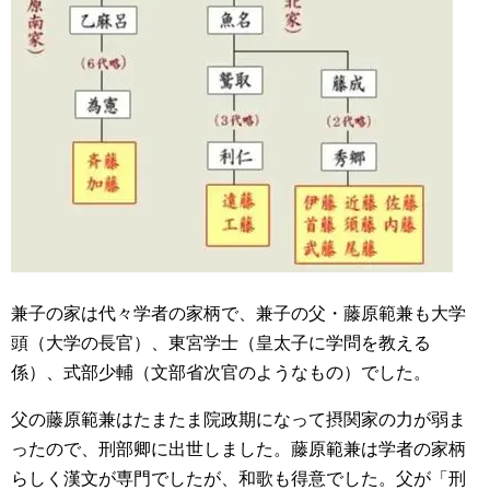
兼子の家は代々学者の家柄で、兼子の父・藤原範兼も大学
頭（大学の長官）、東宮学士（皇太子に学問を教える
係）、式部少輔（文部省次官のようなもの）でした。
父の藤原範兼はたまたま院政期になって摂関家の力が弱ま
ったので、刑部卿に出世しました。藤原範兼は学者の家柄
らしく漢文が専門でしたが、和歌も得意でした。父が「刑