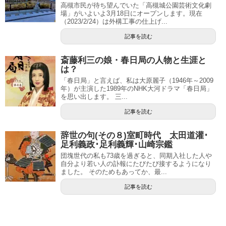
高槻市民が待ち望んでいた「高槻城公園芸術文化劇
場」がいよいよ3月18日にオープンします。現在
（2023/2/24）は外構工事の仕上げ...
記事を読む
斎藤利三の娘・春日局の人物と生涯と
は？
「春日局」と言えば、私は大原麗子（1946年～2009
年）が主演した1989年のNHK大河ドラマ「春日局」
を思い出します。 三...
記事を読む
辞世の句(その８)室町時代 太田道灌･
足利義政･足利義輝･山崎宗鑑
団塊世代の私も73歳を過ぎると、同期入社した人や
自分より若い人の訃報にたびたび接するようになり
ました。 そのためもあってか、最...
記事を読む