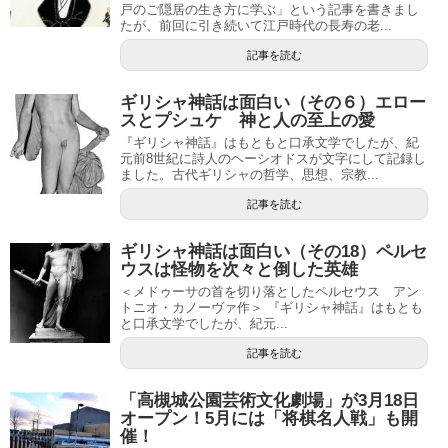
戸のご隠居の生き方に学ぶ」という記事を書きまし
たが、前回に引き続いて江戸時代の長寿の老...
記事を読む
ギリシャ神話は面白い（その６）エロー
スとプシュケ 神と人の至上の愛
『ギリシャ神話』はもともと口承文学でしたが、紀
元前8世紀に詩人のヘーシオドスが文字にして記録し
ました。古代ギリシャの哲学、思想、宗教...
記事を読む
ギリシャ神話は面白い（その18）ペルセ
ウスは怪物を次々と倒した英雄
＜メドゥーサの首を切り落としたペルセウス アン
トニオ・カノーヴァ作＞ 『ギリシャ神話』はもとも
と口承文学でしたが、紀元...
記事を読む
「高槻城公園芸術文化劇場」が3月18日
オープン！5月には「将棋名人戦」も開
催！