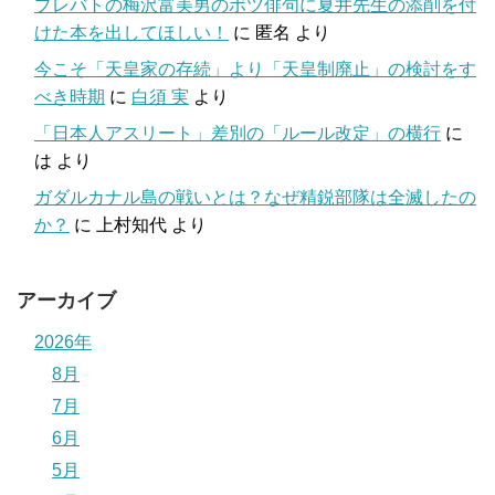
プレバトの梅沢富美男のボツ俳句に夏井先生の添削を付
けた本を出してほしい！
に
匿名
より
今こそ「天皇家の存続」より「天皇制廃止」の検討をす
べき時期
に
白須 実
より
「日本人アスリート」差別の「ルール改定」の横行
に
は
より
ガダルカナル島の戦いとは？なぜ精鋭部隊は全滅したの
か？
に
上村知代
より
アーカイブ
2026年
8月
7月
6月
5月