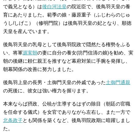
で義兄となる）は
後白河法皇
の院近臣で、後鳥羽天皇の養
育にあたりました。範季の娘・藤原重子（ふじわらのじゅ
うし/しげこ）（修明門院）は後鳥羽天皇の妃となり、順徳
天皇を産んでいます。
後鳥羽天皇の乳母として後鳥羽院政で隠然たる権勢をふる
い、将軍
源実朝
の妻に自分の養女(坊門信清の娘)を勧め、実
朝の後継に頼仁親王を推すなど幕府対策に手腕を発揮し、
朝幕関係の改善に努力しました。
後鳥羽上皇の長男・土御門天皇の外戚であった
土御門通親
の死後に、彼女は強い権力を握ります。
本来ならば摂政、公暁が主導するはずの除目（朝廷の官職
を任命する儀式）を女官でありながら左右し、また一方で
北条政子
とも関係を築くなど、後鳥羽院政期に暗躍しまし
た。