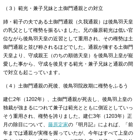
（３）範光・兼子兄妹と土御門通親との対立
姉・範子の夫である土御門通親（久我通親）は後鳥羽天皇
の乳父として権勢を振るいました。兄の藤原範光は低い官
位ながら後鳥羽天皇の近習として重用され、その権勢は土
御門通親と並び称されるほどでした。通親が擁する土御門
天皇より、守成親王（のちの順徳天皇）を後鳥羽上皇が寵
愛した事から、守成を後見する範光・兼子兄妹と通親の間
で対立も起こっています。
（４）土御門通親の死後、後鳥羽院政期に権勢をふるう
建仁2年（1202年）、土御門通親が死去し、後鳥羽上皇の
独裁が強まるにつれて兼子は範光とともに側近としていっ
そう重用され、権勢を誇りました。建仁3年（1203年）正
月の除目について、
藤原定家
の『明月記』によれば、「前
年までは通親が実権を握っていたが、今年はすべて上皇の