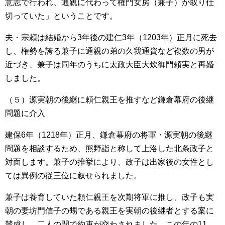
意志で行われ、通親に代わって権門女房（兼子）が取り仕
切っていた」ということです。
夫・宗頼は結婚から3年後の建仁3年（1203年）正月に死去
し、権勢を誇る兼子に通親の弟の久我通資など複数の男が
近づき、兼子は同年のうちに太政大臣大炊御門頼実と再婚
しました。
（５）源実朝の後継に頼仁親王を推すなど鎌倉幕府の後継
問題に介入
建保6年（1218年）正月、鎌倉幕府の将軍・源実朝の後継
問題を相談するため、熊野詣と称して上洛した北条政子と
対面します。兼子の推挙により、政子は出家後の女性とし
ては異例の従三位に叙せられました。
兼子は養育していた頼仁親王を次期将軍に推し、政子も実
朝の妻坊門信子の甥である親王を実朝の後継者とする案に
賛成し、二人の間で約束が交わされました。この年の11