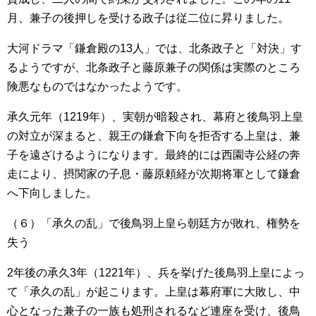
月、兼子の後押しを受ける政子は従二位に昇りました。
大河ドラマ「鎌倉殿の13人」では、北条政子と「対決」す
るようですが、北条政子と藤原兼子の関係は実際のところ
険悪なものではなかったようです。
承久元年（1219年）、実朝が暗殺され、幕府と後鳥羽上皇
の対立が深まると、親王の鎌倉下向を拒否する上皇は、兼
子を遠ざけるようになります。最終的には西園寺公経の奔
走により、摂関家の子息・藤原頼経が次期将軍として鎌倉
へ下向しました。
（６）「承久の乱」で後鳥羽上皇ら朝廷方が敗れ、権勢を
失う
2年後の承久3年（1221年）、兵を挙げた後鳥羽上皇によっ
て「承久の乱」が起こります。上皇は幕府軍に大敗し、中
心となった兼子の一族も処刑されるなど連座を受け、後鳥