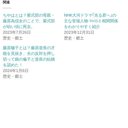
関連
ちやはとは？紫式部の母親・
NHK大河ドラマ｢光る君へ｣の
藤原為信女のことで、紫式部
主な登場人物･ｷｬｽﾄと相関関係
が幼い頃に死去。
をわかりやすく紹介
2023年7月26日
2023年12月31日
歴史・郷土
歴史・郷土
藤原穆子とは？藤原道長の才
能を見抜き、夫の反対を押し
切って娘の倫子と道長の結婚
を認めた！
2024年1月6日
歴史・郷土