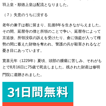
羽上皇・順徳上皇は配流となりました。
（７）失意のうちに没する
老年の兼子は都に留まり、乱後8年を生きながらえました。
その間、延暦寺の僧と所領のことで争い、延暦寺によって
京追放、所領没収の訴えを受けたり、倉に強盗が入って権
勢の間に蓄えた財物を奪われ、警護の兵が殺害されるなど
憂き目にあっています。
寛喜元年（1229年）夏頃、頭部の腫瘍に苦しみ、それがも
とで8月16日に75歳で死去しました。残された財産は修明
門院
に遺贈されました。