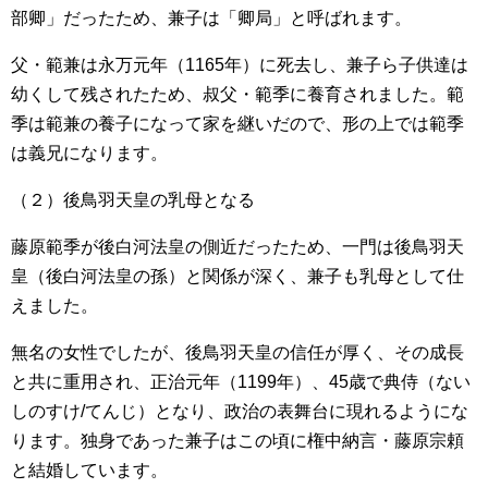
部卿」だったため、兼子は「卿局」と呼ばれます。
父・範兼は永万元年（1165年）に死去し、兼子ら子供達は
幼くして残されたため、叔父・範季に養育されました。範
季は範兼の養子になって家を継いだので、形の上では範季
は義兄になります。
（２）後鳥羽天皇の乳母となる
藤原範季が後白河法皇の側近だったため、一門は後鳥羽天
皇（後白河法皇の孫）と関係が深く、兼子も乳母として仕
えました。
無名の女性でしたが、後鳥羽天皇の信任が厚く、その成長
と共に重用され、正治元年（1199年）、45歳で典侍（ない
しのすけ/てんじ）となり、政治の表舞台に現れるようにな
ります。独身であった兼子はこの頃に権中納言・藤原宗頼
と結婚しています。