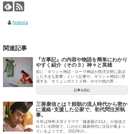
historia
関連記事
『古事記』の内容や物語を簡単にわかり
やすく紹介（その３）神々と英雄
前に「ギリシャ神話・ローマ神話が西洋文明に及ぼ
した大きな影響」という記事や、ギリシャ神話に登
場する「オリュンポス１２神」やその他の男...
記事を読む
三善康信とは？頼朝の流人時代から密か
に連絡･支援した公家で、初代問注所執
事。
今年はNHK大河ドラマで「鎌倉殿の13人」が放送さ
れている関係で、にわかに鎌倉時代に注目が集まっ
ているようです。 2022年の...