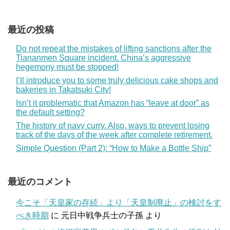
最近の投稿
Do not repeat the mistakes of lifting sanctions after the
Tiananmen Square incident. China’s aggressive
hegemony must be stopped!
I’ll introduce you to some truly delicious cake shops and
bakeries in Takatsuki City!
Isn’t it problematic that Amazon has “leave at door” as
the default setting?
The history of navy curry. Also, ways to prevent losing
track of the days of the week after complete retirement.
Simple Question (Part 2): “How to Make a Bottle Ship”
最近のコメント
今こそ「天皇家の存続」より「天皇制廃止」の検討をす
べき時期
に
元日中戦争兵士の子孫
より