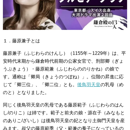
１．藤原兼子とは
藤原兼子（ふじわらのけんし）（1155年～1229年）は、平
安時代末期から鎌倉時代前期の公家女官で、刑部卿（ぎょ
うぶきょう）・藤原範兼（ふじわらののりかね）の娘で
す。通称は「卿局（きょうのつぼね）」。位階の昇進に応
じて「卿三位」、「卿二位」とも。
後鳥羽天皇
の乳母（め
のと）となりました。
同じく後鳥羽天皇の乳母である藤原範子（ふじわらのはん
し/のりこ）は姉です。範子と前夫の娘・源在子（みなもと
のありこ/ざいし）は後鳥羽天皇の妃となり土御門天皇を産
みます。叔父の藤原範季（父・範兼の養子になっているの