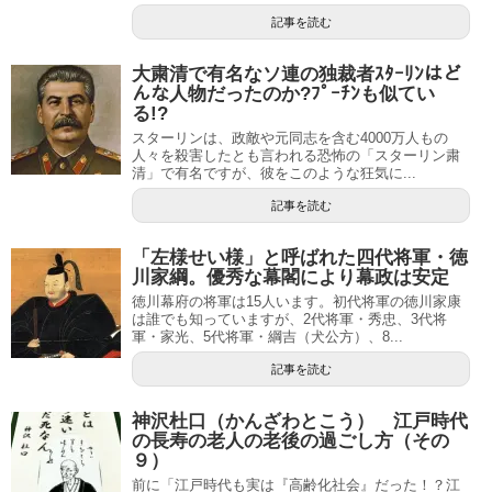
記事を読む
大粛清で有名なソ連の独裁者ｽﾀｰﾘﾝはど
んな人物だったのか?ﾌﾟｰﾁﾝも似てい
る!?
スターリンは、政敵や元同志を含む4000万人もの
人々を殺害したとも言われる恐怖の「スターリン粛
清」で有名ですが、彼をこのような狂気に...
記事を読む
「左様せい様」と呼ばれた四代将軍・徳
川家綱。優秀な幕閣により幕政は安定
徳川幕府の将軍は15人います。初代将軍の徳川家康
は誰でも知っていますが、2代将軍・秀忠、3代将
軍・家光、5代将軍・綱吉（犬公方）、8...
記事を読む
神沢杜口（かんざわとこう） 江戸時代
の長寿の老人の老後の過ごし方（その
９）
前に「江戸時代も実は『高齢化社会』だった！？江