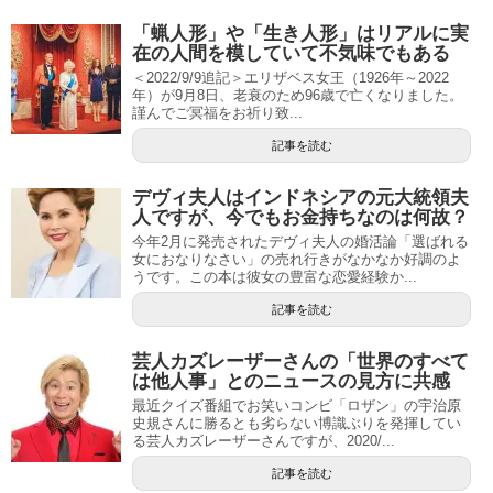
「蝋人形」や「生き人形」はリアルに実
在の人間を模していて不気味でもある
＜2022/9/9追記＞エリザベス女王（1926年～2022
年）が9月8日、老衰のため96歳で亡くなりました。
謹んでご冥福をお祈り致...
記事を読む
デヴィ夫人はインドネシアの元大統領夫
人ですが、今でもお金持ちなのは何故？
今年2月に発売されたデヴィ夫人の婚活論「選ばれる
女におなりなさい」の売れ行きがなかなか好調のよ
うです。この本は彼女の豊富な恋愛経験か...
記事を読む
芸人カズレーザーさんの「世界のすべて
は他人事」とのニュースの見方に共感
最近クイズ番組でお笑いコンビ「ロザン」の宇治原
史規さんに勝るとも劣らない博識ぶりを発揮してい
る芸人カズレーザーさんですが、2020/...
記事を読む