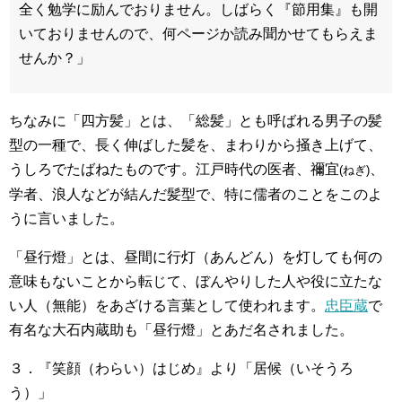
全く勉学に励んでおりません。しばらく『節用集』も開
いておりませんので、何ページか読み聞かせてもらえま
せんか？」
ちなみに「四方髪」とは、「総髪」とも呼ばれる男子の髪
型の一種で、長く伸ばした髪を、まわりから掻き上げて、
うしろでたばねたものです。江戸時代の医者、禰宜
、
(ねぎ)
学者、浪人などが結んだ髪型で、特に儒者のことをこのよ
うに言いました。
「昼行燈」とは、昼間に行灯（あんどん）を灯しても何の
意味もないことから転じて、ぼんやりした人や役に立たな
い人（無能）をあざける言葉として使われます。
忠臣蔵
で
有名な大石内蔵助も「昼行燈」とあだ名されました。
３．『笑顔（わらい）はじめ』より「居候（いそうろ
う）」