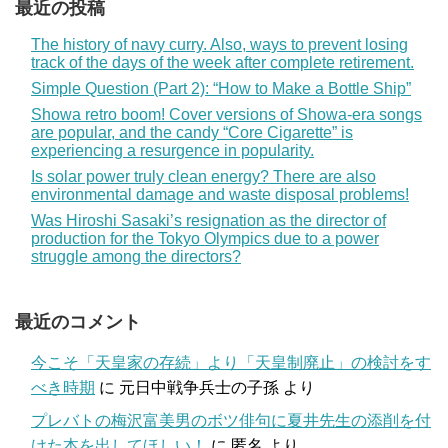
最近の投稿
The history of navy curry. Also, ways to prevent losing
track of the days of the week after complete retirement.
Simple Question (Part 2): “How to Make a Bottle Ship”
Showa retro boom! Cover versions of Showa-era songs
are popular, and the candy “Core Cigarette” is
experiencing a resurgence in popularity.
Is solar power truly clean energy? There are also
environmental damage and waste disposal problems!
Was Hiroshi Sasaki’s resignation as the director of
production for the Tokyo Olympics due to a power
struggle among the directors?
最近のコメント
今こそ「天皇家の存続」より「天皇制廃止」の検討をす
べき時期
に
元日中戦争兵士の子孫
より
プレバトの梅沢富美男のボツ俳句に夏井先生の添削を付
けた本を出してほしい！
に
匿名
より