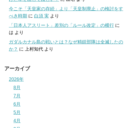
今こそ「天皇家の存続」より「天皇制廃止」の検討をす
べき時期
に
白須 実
より
「日本人アスリート」差別の「ルール改定」の横行
に
は
より
ガダルカナル島の戦いとは？なぜ精鋭部隊は全滅したの
か？
に
上村知代
より
アーカイブ
2026年
8月
7月
6月
5月
4月