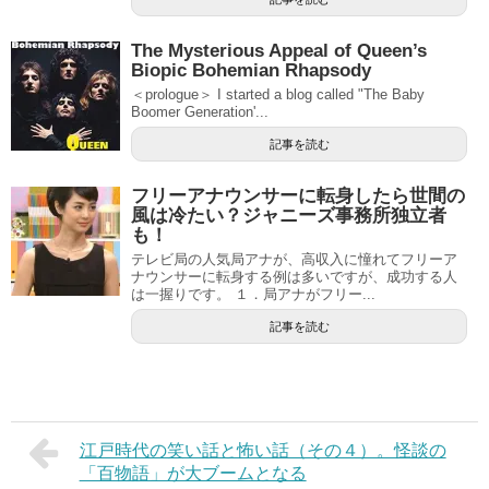
The Mysterious Appeal of Queen’s
Biopic Bohemian Rhapsody
＜prologue＞ I started a blog called "The Baby
Boomer Generation'...
記事を読む
フリーアナウンサーに転身したら世間の
風は冷たい？ジャニーズ事務所独立者
も！
テレビ局の人気局アナが、高収入に憧れてフリーア
ナウンサーに転身する例は多いですが、成功する人
は一握りです。 １．局アナがフリー...
記事を読む
江戸時代の笑い話と怖い話（その４）。怪談の
「百物語」が大ブームとなる