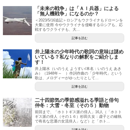
「未来の戦争」は「ＡＩ兵器」による
「無人機戦争」になるのか？
＜2023/5/16追記＞ロシアもウクライナもドローンを
大量に使用 今やウクライナを侵略するロシアも、応
戦するウクライナも、大...
記事を読む
井上陽水の少年時代の歌詞の意味は謎め
いている？私なりの解釈をご紹介しま
す！
井上陽水（いのうえ ようすい/本名：いのうえ あき
み）（1948年～ ）作詞作曲の「少年時代」という
歌は、メロディーがゆったりとして...
記事を読む
二十四節気の季節感溢れる季語と俳句
仲冬：大雪・冬至（その５）動物
前回まで、「ホトトギス派の俳人」16人（「ホトト
ギス派の俳人（その１６）杉田久女：虚子との確執
で有名な悲運の女流俳人」など）と「ホト...
記事を読む