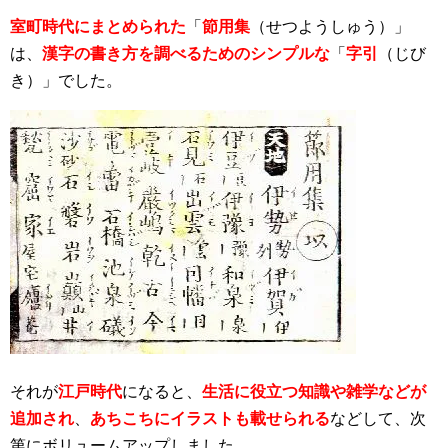
室町時代にまとめられた
「
節用集
（せつようしゅう）」
は、
漢字の書き方を調べるためのシンプルな
「
字引
（じび
き）」でした。
それが
江戸時代
になると、
生活に役立つ知識や雑学などが
追加され
、
あちこちにイラストも載せられる
などして、次
第にボリュームアップしました。