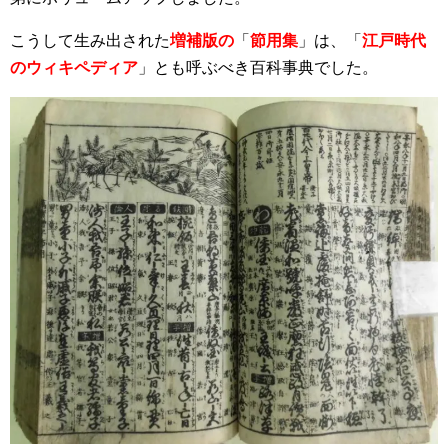
こうして生み出された
増補版の
「
節用集
」は、「
江戸時代
のウィキペディア
」とも呼ぶべき百科事典でした。