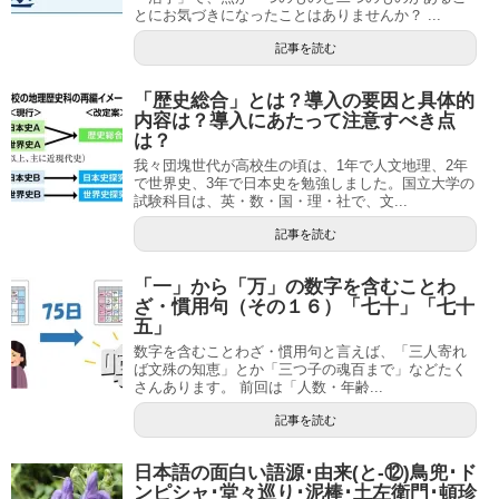
とにお気づきになったことはありませんか？ ...
記事を読む
「歴史総合」とは？導入の要因と具体的
内容は？導入にあたって注意すべき点
は？
我々団塊世代が高校生の頃は、1年で人文地理、2年
で世界史、3年で日本史を勉強しました。国立大学の
試験科目は、英・数・国・理・社で、文...
記事を読む
「一」から「万」の数字を含むことわ
ざ・慣用句（その１６）「七十」「七十
五」
数字を含むことわざ・慣用句と言えば、「三人寄れ
ば文殊の知恵」とか「三つ子の魂百まで」などたく
さんあります。 前回は「人数・年齢...
記事を読む
日本語の面白い語源･由来(と-⑫)鳥兜･ド
ンピシャ･堂々巡り･泥棒･土左衛門･頓珍