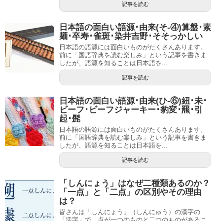
記事を読む
日本語の面白い語源･由来(そ-④)算盤･素
麺･卒寿･雀斑･染井吉野･そそっかしい
日本語の語源には面白いものがたくさんあります。
前に「国語辞典を読む楽しみ」という記事を書きま
したが、語源を知ることは日本語を...
記事を読む
日本語の面白い語源･由来(ひ-⑥)紐･未･
ビーフ･ビーフジャーキー･豹変･羆･引
起･髭
日本語の語源には面白いものがたくさんあります。
前に「国語辞典を読む楽しみ」という記事を書きま
したが、語源を知ることは日本語を...
記事を読む
「しんにょう」はなぜ二種類あるのか？
「一点」と「二点」の区別やその理由
は？
皆さんは「しんにょう」（しんにゅう）の漢字の
「活字」で、点が一つのものと二つのものがあるこ