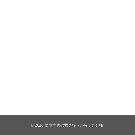
© 2018
団塊世代の我楽多（がらくた）帳
.