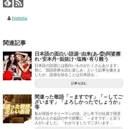
historia
関連記事
日本語の面白い語源･由来(あ-⑫)阿婆擦
れ･安本丹･垢抜け･塩梅･有り難う
日本語の語源には面白いものがたくさんあります。
前に「国語辞典を読む楽しみ」という記事を書きま
したが、語源を知ることは日本語を...
記事を読む
間違った敬語「～ますです」「～してご
ざいます」「よろしかったでしょうか」
等
私が現役サラリーマンの頃、少し年下の社員で得意
先の人との会話の中で頻繁に「～ますです」と言う
人がいました。「わかりましたでございます...