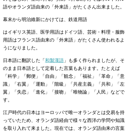
語やオランダ語由来の「外来語」がたくさん出来ました。
幕末から明治維新にかけては、鉄道用語
はイギリス英語、医学用語はドイツ語、芸術・料理・服飾
用語はフランス語由来の「外来語」がたくさん使われるよ
うになりました。
日本語に翻訳した「
和製漢語
」も多く作られましたが、そ
のまま日本語として定着した言葉もあります。たとえば
「科学」「郵便」「自由」「観念」「福祉」「革命」「意
識」「右翼」「運動」「階級」「共産主義」「共和」「左
翼」「失恋」「進化」「接吻」「唯物論」「人民」などで
す。
江戸時代の日本はヨーロッパで唯一オランダとは交易を持
っていたため、オランダ語経由で様々な西洋の学問や知識
を取り入れて来ました。現在では、オランダ語由来の言葉