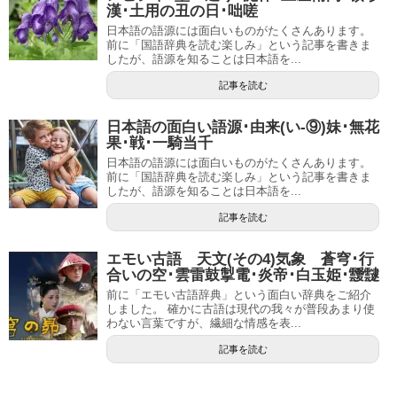
漢･土用の丑の日･咄嗟
日本語の語源には面白いものがたくさんあります。
前に「国語辞典を読む楽しみ」という記事を書きま
したが、語源を知ることは日本語を...
記事を読む
日本語の面白い語源･由来(い-⑨)妹･無花
果･戦･一騎当千
日本語の語源には面白いものがたくさんあります。
前に「国語辞典を読む楽しみ」という記事を書きま
したが、語源を知ることは日本語を...
記事を読む
エモい古語 天文(その4)気象 蒼穹･行
合いの空･雲雷鼓掣電･炎帝･白玉姫･靉靆
前に「エモい古語辞典」という面白い辞典をご紹介
しました。 確かに古語は現代の我々が普段あまり使
わない言葉ですが、繊細な情感を表...
記事を読む