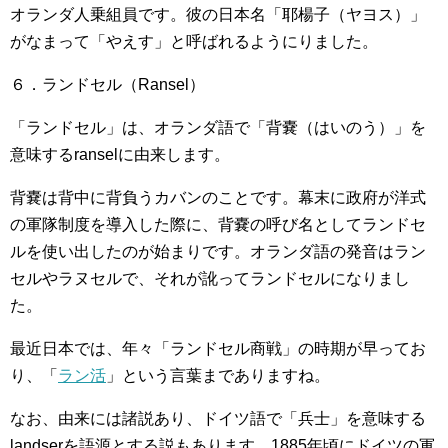
オランダ人乗組員です。彼の日本名「耶楊子（ヤヨス）」
がなまって「やえす」と呼ばれるようにりました。
６．ランドセル（Ransel）
「ランドセル」は、オランダ語で「背嚢（はいのう）」を
意味するranselに由来します。
背嚢は背中に背負うカバンのことです。幕末に政府が洋式
の軍隊制度を導入した際に、背嚢の呼び名としてランドセ
ルを使い出したのが始まりです。オランダ語の発音はラン
セルやラヌセルで、それが訛ってランドセルになりまし
た。
最近日本では、年々「ランドセル商戦」の時期が早ってお
り、「
ラン活
」という言葉までありますね。
なお、由来には諸説あり、ドイツ語で「兵士」を意味する
landserを語源とする説もあります。1885年頃にドイツの軍