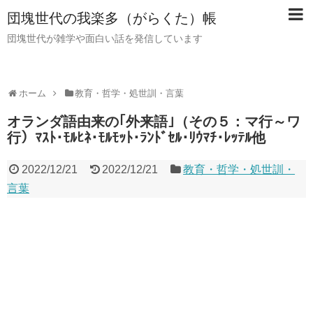
団塊世代の我楽多（がらくた）帳
団塊世代が雑学や面白い話を発信しています
ホーム
教育・哲学・処世訓・言葉
オランダ語由来の｢外来語｣（その５：マ行～ワ
行）ﾏｽﾄ･ﾓﾙﾋﾈ･ﾓﾙﾓｯﾄ･ﾗﾝﾄﾞｾﾙ･ﾘｳﾏﾁ･ﾚｯﾃﾙ他
2022/12/21
2022/12/21
教育・哲学・処世訓・
言葉