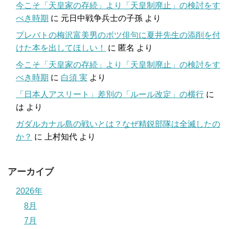
今こそ「天皇家の存続」より「天皇制廃止」の検討をす
べき時期
に
元日中戦争兵士の子孫
より
プレバトの梅沢富美男のボツ俳句に夏井先生の添削を付
けた本を出してほしい！
に
匿名
より
今こそ「天皇家の存続」より「天皇制廃止」の検討をす
べき時期
に
白須 実
より
「日本人アスリート」差別の「ルール改定」の横行
に
は
より
ガダルカナル島の戦いとは？なぜ精鋭部隊は全滅したの
か？
に
上村知代
より
アーカイブ
2026年
8月
7月