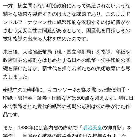
一方、樹立間もない明治政府にとって偽造されないような
精巧な紙幣を製造するのは大きな課題であり、このままド
ンドルフ・ナウマン社に紙幣印刷を依頼するのは経費がか
さむうえ安全性に問題があるとして、国産化を目指しその
技術指導の出来る人材を求めたのです。
来日後、大蔵省紙幣局（現・国立印刷局）を指導。印紙や
政府証券の彫刻をはじめとする日本の紙幣・切手印刷の基
礎を築いたほか、新世代を担う若者たちの美術教育にも尽
力しました。
奉職中の16年間に、キヨッソーネが版を彫った郵便切手・
印紙・銀行券・証券・国債などは500点を超えます。特に日
本で製造された近代的紙幣の初期の彫刻は彼の手がけた作
品です。
また、1888年には宮内省の依頼で「
明治天皇
の御真影」を
製作し、同省から破格の慰労金2500円を授与されました。