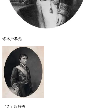
⑤木戸孝允
（２）銀行券