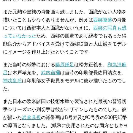
また元勲や皇族の肖像画も残しました。面識がない人物を
描いたことも少なくありませんが、例えば
西郷隆盛
の肖像
については西郷本人と面識がないうえに、
西郷の写真も残
っていなかった
ため、西郷の朋輩であり縁者でもあった得
能良介からアドバイスを受けて西郷従道と大山巌をモデル
にイメージを作り上げたということです。
また当時の紙幣における
藤原鎌足
は松方正義を、
和気清麻
呂
は木戸孝允を、
武内宿禰
は当時の印刷部長佐田清次を、
神功皇后
は印刷部女子職員をモデルに彼が描いたものでし
た。
また日本の欧米諸国の技術水準で製造された最初の普通切
手シリーズの小判切手は彼がデザインしたものでした。彼
が描いた
岩倉具視
の肖像画はB号券及びC号券の500円紙幣
の原画となりました。(紙幣に使用されたのは両方ともキヨ