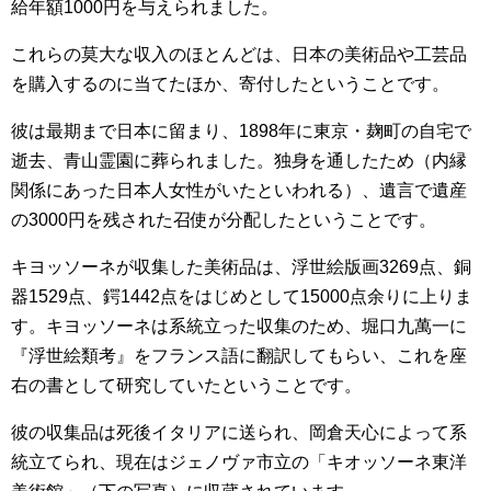
給年額1000円を与えられました。
これらの莫大な収入のほとんどは、日本の美術品や工芸品
を購入するのに当てたほか、寄付したということです。
彼は最期まで日本に留まり、1898年に東京・麹町の自宅で
逝去、青山霊園に葬られました。独身を通したため（内縁
関係にあった日本人女性がいたといわれる）、遺言で遺産
の3000円を残された召使が分配したということです。
キヨッソーネが収集した美術品は、浮世絵版画3269点、銅
器1529点、鍔1442点をはじめとして15000点余りに上りま
す。キヨッソーネは系統立った収集のため、堀口九萬一に
『浮世絵類考』をフランス語に翻訳してもらい、これを座
右の書として研究していたということです。
彼の収集品は死後イタリアに送られ、岡倉天心によって系
統立てられ、現在はジェノヴァ市立の「キオッソーネ東洋