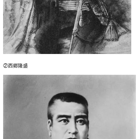
②西郷隆盛