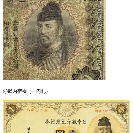
④武内宿禰（一円札）