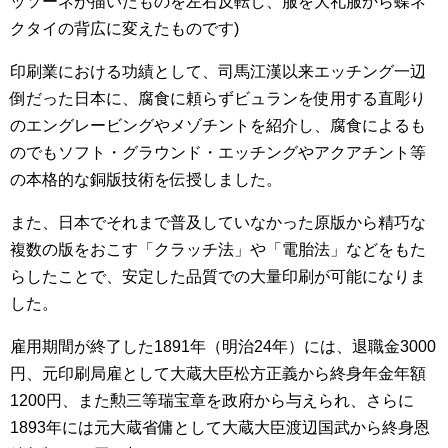
ッソーネが描いたものを左右反転し、服を大礼服から蝶ネ
クタイの背広に変えたものです)
印刷業における功績として、司馬江漢以来エッチング一辺
倒だった日本に、腐食に頼らずビュランを使用する直彫り
のエングレービングやメゾチントを紹介し、腐食によるも
のでもソフト・グラウンド・エッチングやアクアチント等
の本格的な銅版技術を伝授しました。
また、日本でそれまで普及していなかった原版から精巧な
複数の版をおこす「クラッチ法」や「電胎法」などをもた
らしたことで、安定した品質での大量印刷が可能になりま
した。
雇用期間が終了した1891年（明治24年）には、退職金3000
円、元印刷局雇として大蔵大臣松方正義から終身年金年額
1200円、また勲三等瑞宝章を政府から与えられ、さらに
1893年には元大蔵省傭として大蔵大臣渡辺国武から終身恩