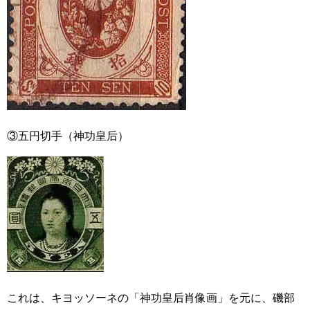
③五円切手（神功皇后）
これは、キヨッソーネの「神功皇后肖像画」を元に、磯部