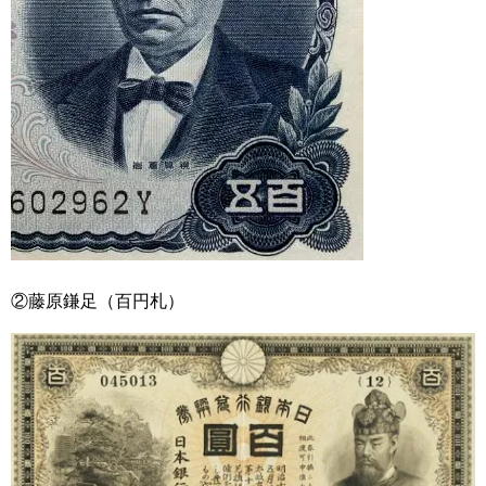
②藤原鎌足（百円札）