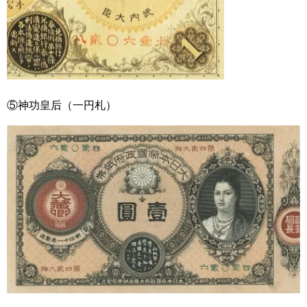
⑤神功皇后（一円札）