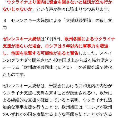
「
ウクライナより国内に資金を回さないと経済が立ち行か
ないじゃないか
」という声が徐々に強まりつつあります。
３．ゼレンスキー大統領による「支援継続要請」の殺し文
句
ゼレンスキー大統領
は10月5日、
欧州各国によるウクライナ
支援が揺らいだ場合、ロシアは５年以内に軍事力を増強
し、他国を攻撃する可能性があると警告
しました。スペイ
ンのグラナダで開催された40カ国以上から成る協力促進フ
ォーラム「欧州政治共同体（ＥＰＣ）」の首脳会議で述べ
たものです。
ゼレンスキー大統領は、米議会における共和党内の内紛が
ウクライナ支援に支障を来すことが懸念される中、欧米に
よる継続的な支援を確信していると表明。ウクライナに追
加的な軍事支援を行うことで、欧州諸国は「ロシアが欧州
のいずれかの国を攻撃するような事態を防ぐことができる