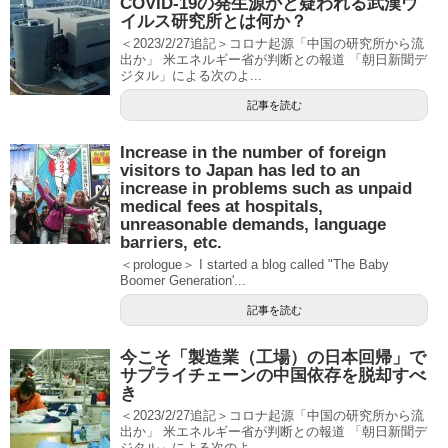
COVID-19の発生源かと疑われる武漢ウ
イルス研究所とは何か？
＜2023/2/27追記＞コロナ起源「中国の研究所から流
出か」 米エネルギー省が判断との報道 「朝日新聞デ
ジタル」による次のよ...
記事を読む
Increase in the number of foreign
visitors to Japan has led to an
increase in problems such as unpaid
medical fees at hospitals,
unreasonable demands, language
barriers, etc.
＜prologue＞ I started a blog called "The Baby
Boomer Generation'...
記事を読む
今こそ「製造業（工場）の日本回帰」で
サプライチェーンの中国依存を脱却すべ
き
＜2023/2/27追記＞コロナ起源「中国の研究所から流
出か」 米エネルギー省が判断との報道 「朝日新聞デ
ジタル」による次のよ...