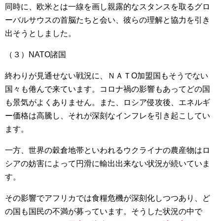
同時に、欧米とは一線を画し親露的なスタンスを取るグロ
ーバルサウスの首脳たちと会い、彼らの理解と協力を引き
出そうとしました。
（３）NATO諸国
終わりが見通せない戦況に、ＮＡＴО加盟国もそうでない
国々も倦んで来ています。コロナ禍の影響もあってどの国
も景気がよくありません。また、ロシア侵攻後、エネルギ
ー価格は高騰し、それが深刻なインフレを引き起こしてい
ます。
一方、世界の穀倉地帯といわれるウクライナの農産物はロ
シアの妨害によって円滑に輸出出来ない状況が続いていま
す。
その影響でアフリカでは食糧危機が深刻化しつつあり、ど
の国も国民の不満が募っています。そうした状況の中で