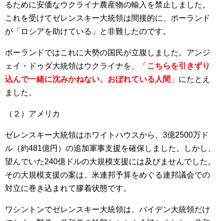
るために安価なウクライナ農産物の輸入を禁止しました。
これを受けてゼレンスキー大統領は間接的に、ポーランド
が「ロシアを助けている」と非難したのです。
ポーランドではこれに大勢の国民が立腹しました。アンジ
ェイ・ドゥダ大統領はウクライナを、「
こちらを引きずり
込んで一緒に沈みかねない、おぼれている人間
」にたとえ
ました。
（２）アメリカ
ゼレンスキー大統領はホワイトハウスから、3億2500万ド
ル（約481億円）の追加軍事支援を確保しました。しかし、
望んでいた240億ドルの大規模支援には及びませんでした。
その大規模支援の案は、米連邦予算をめぐる連邦議会での
対立に巻き込まれて膠着状態です。
ワシントンでゼレンスキー大統領は、バイデン大統領だけ