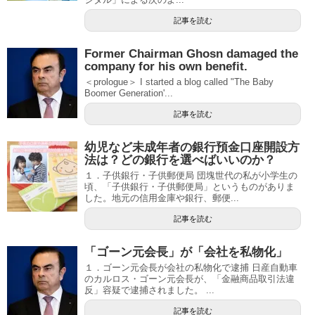
記事を読む
Former Chairman Ghosn damaged the
company for his own benefit.
＜prologue＞ I started a blog called "The Baby
Boomer Generation'...
記事を読む
幼児など未成年者の銀行預金口座開設方
法は？どの銀行を選べばいいのか？
１．子供銀行・子供郵便局 団塊世代の私が小学生の
頃、「子供銀行・子供郵便局」というものがありま
した。地元の信用金庫や銀行、郵便...
記事を読む
「ゴーン元会長」が「会社を私物化」
１．ゴーン元会長が会社の私物化で逮捕 日産自動車
のカルロス・ゴーン元会長が、「金融商品取引法違
反」容疑で逮捕されました。 ...
記事を読む