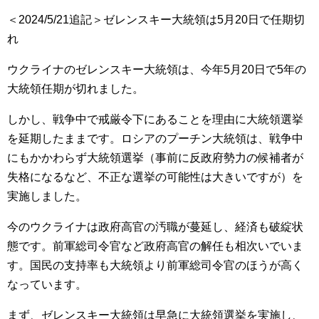
＜2024/5/21追記＞ゼレンスキー大統領は5月20日で任期切
れ
ウクライナのゼレンスキー大統領は、今年5月20日で5年の
大統領任期が切れました。
しかし、戦争中で戒厳令下にあることを理由に大統領選挙
を延期したままです。ロシアのプーチン大統領は、戦争中
にもかかわらず大統領選挙（事前に反政府勢力の候補者が
失格になるなど、不正な選挙の可能性は大きいですが）を
実施しました。
今のウクライナは政府高官の汚職が蔓延し、経済も破綻状
態です。前軍総司令官など政府高官の解任も相次いでいま
す。国民の支持率も大統領より前軍総司令官のほうが高く
なっています。
まず、ゼレンスキー大統領は早急に大統領選挙を実施し、