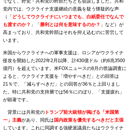
でなく、野党・共和党の幹部たちとも会談しました。共和
党内では、ウクライナ支援継続の意義を疑う懐疑的な声
（「
どうしてウクライナにいつまでも、白紙委任でなんで
も渡すのか？
」「
勝利とは何を意味するのか？
」など）が
高まっており、共和党幹部はそれを抑え込むのに苦労して
います。
米国からウクライナへの軍事支援は、ロシアがウクライナ
侵攻を開始した2022年2月以降、計430億ドル（約6兆3500
億円）を超えています。米FOXニュースの8月の世論調査に
よると、ウクライナ支援を「増やすべきだ」との回答は
21％で、「減らすべきだ」との回答が36％と上回りまし
た。特に共和党の支持層では56％にのぼり、「支援疲れ」
が顕著です。
背景には共和党の
トランプ前大統領が掲げる「米国第
一」主義
があり、同氏は
国内政策を優先するべきだと主張
しています。これに同調する強硬派議員たちはウクライナ