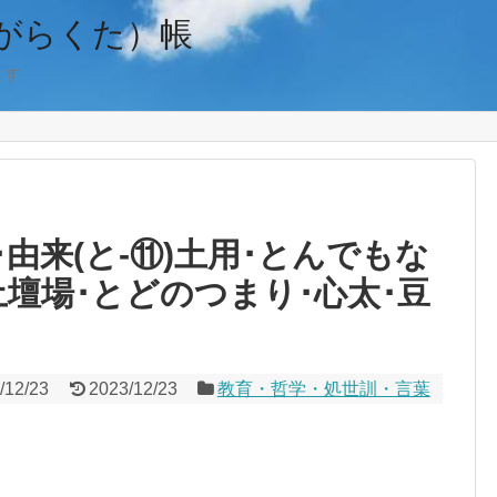
がらくた）帳
ます
由来(と-⑪)土用･とんでもな
土壇場･とどのつまり･心太･豆
/12/23
2023/12/23
教育・哲学・処世訓・言葉