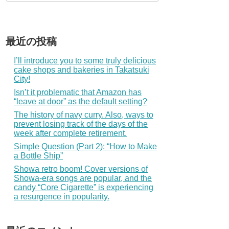
最近の投稿
I’ll introduce you to some truly delicious
cake shops and bakeries in Takatsuki
City!
Isn’t it problematic that Amazon has
“leave at door” as the default setting?
The history of navy curry. Also, ways to
prevent losing track of the days of the
week after complete retirement.
Simple Question (Part 2): “How to Make
a Bottle Ship”
Showa retro boom! Cover versions of
Showa-era songs are popular, and the
candy “Core Cigarette” is experiencing
a resurgence in popularity.