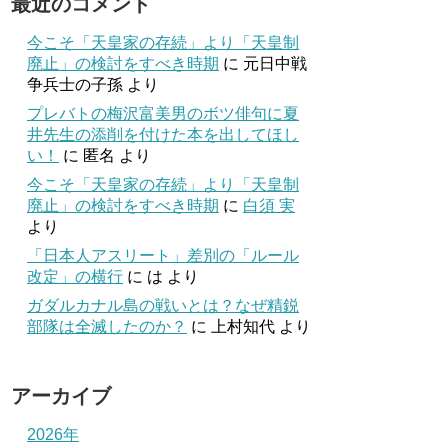
最近のコメント
今こそ「天皇家の存続」より「天皇制
廃止」の検討をすべき時期
に
元日中戦
争兵士の子孫
より
プレバトの梅沢富美男のボツ俳句に夏
井先生の添削を付けた本を出してほし
い！
に
匿名
より
今こそ「天皇家の存続」より「天皇制
廃止」の検討をすべき時期
に
白須 実
より
「日本人アスリート」差別の「ルール
改定」の横行
に
は
より
ガダルカナル島の戦いとは？なぜ精鋭
部隊は全滅したのか？
に
上村知代
より
アーカイブ
2026年