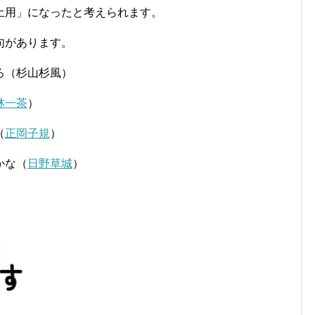
土用」になったと考えられます。
句があります。
ろ（杉山杉風）
林一茶
）
（
正岡子規
）
かな（
日野草城
）