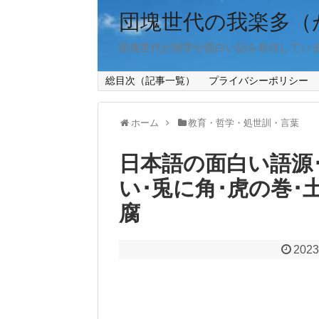
団塊世代の我楽多（
団塊世代が雑学や面白い話を発信してい
総目次（記事一覧）
プライバシーポリシー
ホーム
教育・哲学・処世訓・言葉
日本語の面白い語源･
い･兎に角･虎の巻･
腐
2023