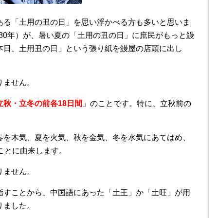
ある「土用の丑の日」を思い浮かべる方も多いと思いま
1780年）が、暑い夏の「土用の丑の日」に庶民がもっと鰻
本日、土用丑の日」という張り紙を鰻屋の店頭に出し
りません。
立秋・立冬の前各18日間
」のことです。特に、立秋前の
春を木気、夏を火気、秋を金気、冬を水気にあてはめ、
ことに由来します。
りません。
指すことから、中国語にあった「土王」か「土旺」が用
りました。