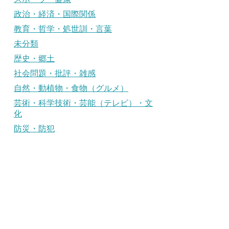
政治・経済・国際関係
教育・哲学・処世訓・言葉
未分類
歴史・郷土
社会問題・批評・雑感
自然・動植物・食物（グルメ）
芸術・科学技術・芸能（テレビ）・文
化
防災・防犯