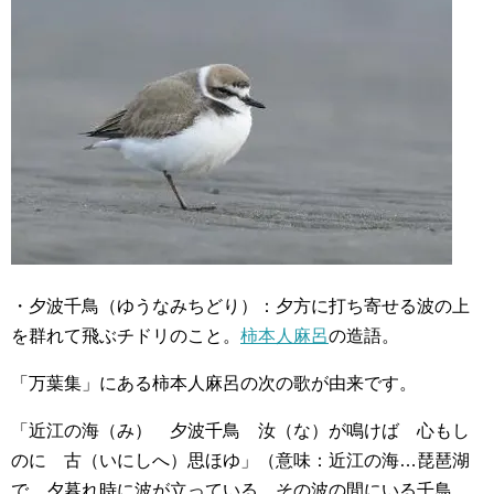
・夕波千鳥（ゆうなみちどり）：夕方に打ち寄せる波の上
を群れて飛ぶチドリのこと。
柿本人麻呂
の造語。
「万葉集」にある柿本人麻呂の次の歌が由来です。
「近江の海（み） 夕波千鳥 汝（な）が鳴けば 心もし
のに 古（いにしへ）思ほゆ」（意味：近江の海…琵琶湖
で、夕暮れ時に波が立っている。その波の間にいる千鳥