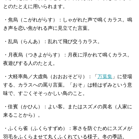
とのたとえに用いられます。
・焦烏（こがれがらす）：しゃがれた声で鳴くカラス。鳴
き声を恋い焦がれる声に見立てた言葉。
・乱烏（らんあ）：乱れて飛び交うカラス。
・月夜烏（つきよがらす）：月夜に浮かれて鳴くカラス。
夜遊びする人のたとえ。
・大軽率鳥／大虚鳥（おおおそどり）：「
万葉集
」に登場
する、カラスへの罵り言葉。「おそ」は軽はずみという意
味で、すごくそそっかしい鳥のこと。
・佳賓（かひん）：よい客。またはスズメの異名（人家に
来ることから）。
・ふくら雀（ふくらすずめ）：寒さを防ぐためにスズメが
羽毛をふくらませて丸くふくれている様子。冬の季語。