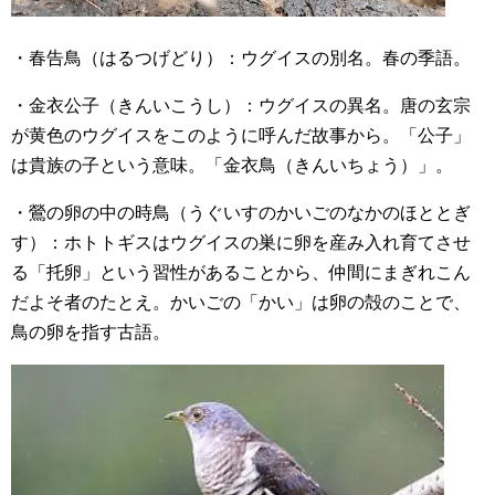
・春告鳥（はるつげどり）：ウグイスの別名。春の季語。
・金衣公子（きんいこうし）：ウグイスの異名。唐の玄宗
が黄色のウグイスをこのように呼んだ故事から。「公子」
は貴族の子という意味。「金衣鳥（きんいちょう）」。
・鶯の卵の中の時鳥（うぐいすのかいごのなかのほととぎ
す）：ホトトギスはウグイスの巣に卵を産み入れ育てさせ
る「托卵」という習性があることから、仲間にまぎれこん
だよそ者のたとえ。かいごの「かい」は卵の殻のことで、
鳥の卵を指す古語。