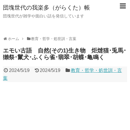
団塊世代の我楽多（がらくた）帳
団塊世代が雑学や面白い話を発信しています
ホーム
教育・哲学・処世訓・言葉
エモい古語 自然(その1)生き物 炬燵猫･兎馬･
獺祭･鬣犬･ふくら雀･翡翠･胡蝶･亀鳴く
2024/5/19
2024/5/19
教育・哲学・処世訓・言
葉