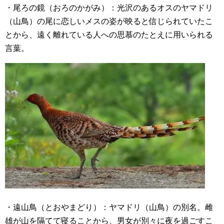
・尾ろの鏡（おろのかがみ）：光沢のあるオスのヤマドリ
（山鳥）の尾に恋しいメスの姿が映ると信じられていたこ
とから、遠く離れている人への思慕のたとえに用いられる
言葉。
・遠山鳥（とおやまどり）：ヤマドリ（山鳥）の別名。雌
雄が山を隔てて寝ることから、男女が別々に夜を過ごすこ