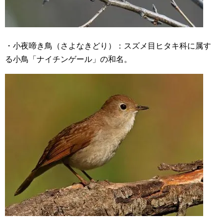
・小夜啼き鳥（さよなきどり）：スズメ目ヒタキ科に属す
る小鳥「ナイチンゲール」の和名。