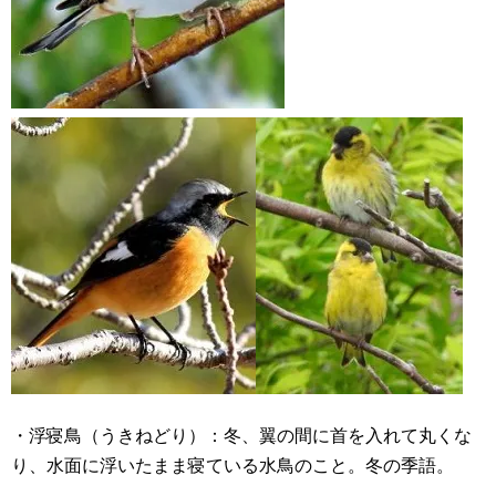
・浮寝鳥（うきねどり）：冬、翼の間に首を入れて丸くな
り、水面に浮いたまま寝ている水鳥のこと。冬の季語。