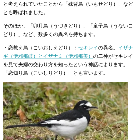
と考えられていたことから「妹背鳥（いもせどり）」など
とも呼ばれました。
そのほか、「卯月鳥（うづきどり）」「童子鳥（うないこ
どり）」など、数多くの異名を持ちます。
・恋教え鳥（こいおしえどり）：
セキレイ
の異名。
イザナ
ギ（伊邪那岐）とイザナミ（伊邪那美）
の二神がセキレイ
を見て夫婦の交わり方を知ったという神話によります。
「恋知り鳥（こいしりどり）」とも言います。