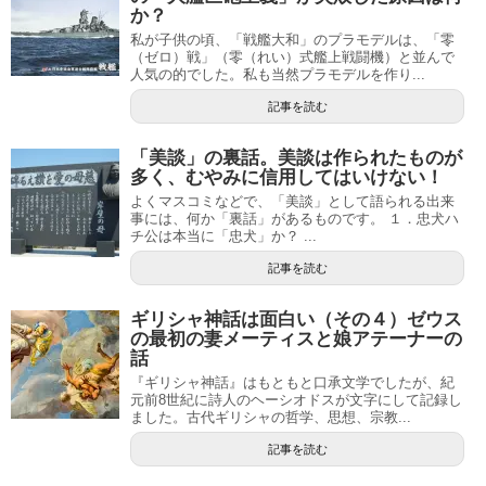
か？
私が子供の頃、「戦艦大和」のプラモデルは、「零
（ゼロ）戦」（零（れい）式艦上戦闘機）と並んで
人気の的でした。私も当然プラモデルを作り...
記事を読む
「美談」の裏話。美談は作られたものが
多く、むやみに信用してはいけない！
よくマスコミなどで、「美談」として語られる出来
事には、何か「裏話」があるものです。 １．忠犬ハ
チ公は本当に「忠犬」か？ ...
記事を読む
ギリシャ神話は面白い（その４）ゼウス
の最初の妻メーティスと娘アテーナーの
話
『ギリシャ神話』はもともと口承文学でしたが、紀
元前8世紀に詩人のヘーシオドスが文字にして記録し
ました。古代ギリシャの哲学、思想、宗教...
記事を読む