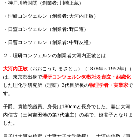
・神戸川崎財閥（創業者: 川崎正蔵）
・理研コンツェルン（創業者: 大河内正敏）
・日窒コンツェルン（創業者: 野口遵）
・日曹コンツェルン（創業者: 中野友禮）
２．理研コンツェルンの創業者大河内正敏とは
大河内正敏
（おおこうち まさとし）（1878年～1952年））
は、東京都出身で
理研コンツェルン60数社を創立・組織化
した理化学研究所（理研）3代目所長の
物理学者・実業家
で
す。
子爵。貴族院議員。身長は180cmと長身でした。妻は大河
内信古（三河吉田藩の第7代藩主）の娘で、婿養子となりま
した。
息子は大河内信定（大妻女子大学教授）、大河内信敬（画