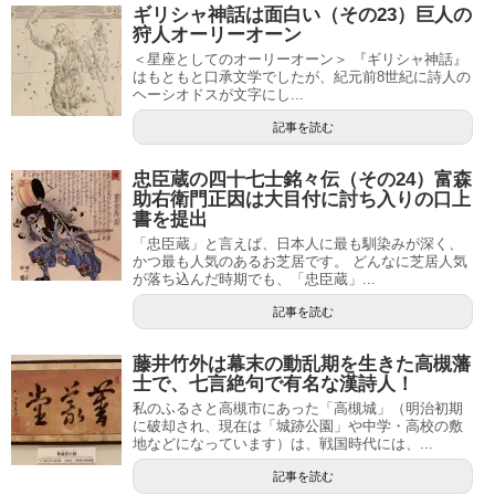
ギリシャ神話は面白い（その23）巨人の
狩人オーリーオーン
＜星座としてのオーリーオーン＞ 『ギリシャ神話』
はもともと口承文学でしたが、紀元前8世紀に詩人の
ヘーシオドスが文字にし...
記事を読む
忠臣蔵の四十七士銘々伝（その24）富森
助右衛門正因は大目付に討ち入りの口上
書を提出
「忠臣蔵」と言えば、日本人に最も馴染みが深く、
かつ最も人気のあるお芝居です。 どんなに芝居人気
が落ち込んだ時期でも、「忠臣蔵」...
記事を読む
藤井竹外は幕末の動乱期を生きた高槻藩
士で、七言絶句で有名な漢詩人！
私のふるさと高槻市にあった「高槻城」（明治初期
に破却され、現在は「城跡公園」や中学・高校の敷
地などになっています）は、戦国時代には、...
記事を読む