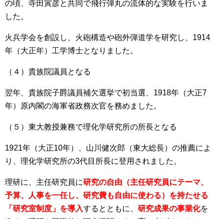
の頃、寺田寅彦と共同で飛行弾丸の流体的な実験を行いま
した。
火兵学会を創設し、火砲構造や砲外弾道学を研究し、1914
年（大正年）工学博士となりました。
（４）貴族院議員となる
翌年、貴族院子爵議員補欠選挙で初当選、1918年（大正7
年）原内閣の海軍省政務次官を務めました。
（５）東大教授兼務で理化学研究所の所長となる
1921年（大正10年）、山川健次郎（東大総長）の推薦によ
り、理化学研究所の3代目所長に登用されました。
理研に、主任研究員に
研究の自由（主任研究員にテーマ、
予算、人事を一任し、研究費も自由に使わる）を持たせる
「研究室制度」を導入
するとともに、
研究成果の事業化
を