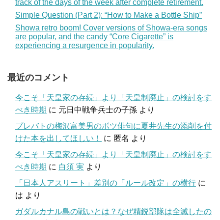
track of the days of the week after complete retirement.
Simple Question (Part 2): “How to Make a Bottle Ship”
Showa retro boom! Cover versions of Showa-era songs
are popular, and the candy “Core Cigarette” is
experiencing a resurgence in popularity.
最近のコメント
今こそ「天皇家の存続」より「天皇制廃止」の検討をす
べき時期
に
元日中戦争兵士の子孫
より
プレバトの梅沢富美男のボツ俳句に夏井先生の添削を付
けた本を出してほしい！
に
匿名
より
今こそ「天皇家の存続」より「天皇制廃止」の検討をす
べき時期
に
白須 実
より
「日本人アスリート」差別の「ルール改定」の横行
に
は
より
ガダルカナル島の戦いとは？なぜ精鋭部隊は全滅したの