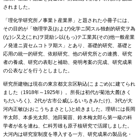
されました。
「理化学研究所ノ事業ト産業界」と題された小冊子には、
その目的が「物理学及(および)化学ニ関スル独創的研究ヲ為
(な)シ又之(これ)ヲ奨励シ以(もっ)テ工業其(その)他一般産業
ノ発達ニ資セムコトヲ期ス」とあり、基礎的研究、基礎と
応用の統一的研究、依頼研究、他の研究所との連携、研究
者の養成、研究の表彰と補助、発明考案の完成、研究成果
の公表などを行うとしました。
研究所建物は現在の東京都文京区駒込(こまごめ)に建てられ
ました（1918年～1925年）。所長は初代が菊池大麓(きく
ちだいろく)、2代が古市公威(ふるいちきみたけ)、3代が大
河内正敏(おおこうちまさとし)と続きました。理研には長岡
半太郎、本多光太郎、池田菊苗、鈴木梅太郎ら第一級の科
学者が名を連ね、仁科芳雄も原子核研究で活躍しました。
大河内は研究室制度を導入する一方、研究成果の製品化・