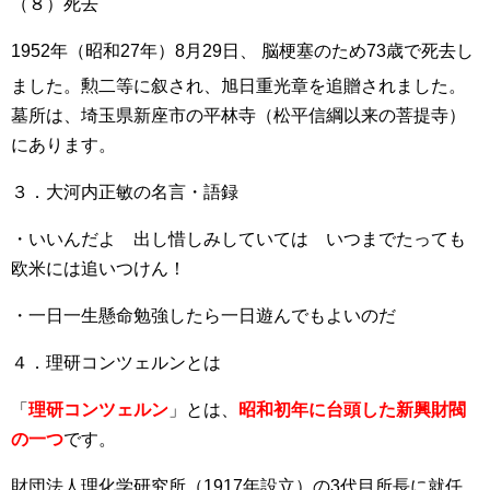
（８）死去
1952年（昭和27年）8月29日、 脳梗塞のため73歳で死去し
ました。勲二等に叙され、旭日重光章を追贈されました
。
墓所は、埼玉県新座市の平林寺（松平信綱以来の菩提寺）
にあります。
３．大河内正敏の名言・語録
・いいんだよ 出し惜しみしていては いつまでたっても
欧米には追いつけん！
・一日一生懸命勉強したら一日遊んでもよいのだ
４．理研コンツェルンとは
「
理研コンツェルン
」とは、
昭和初年に台頭した新興財閥
の一つ
です。
財団法人理化学研究所（1917年設立）の3代目所長に就任