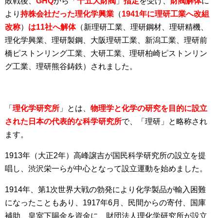
敗戦後、
GHQ
から「
十五大財閥
」
指定
を受け、
財閥解体
に
より
持株会社だった理化学興業
（
1941年に理研工業へ改組
改称
）
は11社へ解体
（新理研工業、理研鋼材、理研精機、
理化学興業、理研製鋼、大阪理研工業、新潟工業、理研前
橋ピストンリング工業、大研工業、理研柏崎ピストンリン
グ工業、理研熊谷鋳鉄）されました。
「
理化学研究所
」とは、
物理学と化学の研究を目的に設立
された日本の代表的な科学研究所
で、「理研」と略称され
ます。
1913年（大正2年）高峰譲吉が国民科学研究所の設立を提
唱し、渋沢栄一らが中心となって設立運動を始めました。
1914年、第1次世界大戦の勃発により化学製品が輸入困難
になったこともあり、1917年6月、民間からの寄付、国庫
補助、皇室下賜金を資金に、財団法人理化学研究所が設立