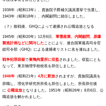
1938年（昭和13年）、貴族院子爵補欠議員選挙で当選し、
1943年（昭和18年）、内閣顧問に就任しました。
（７）敗戦後、GHQによって逮捕され公職追放となる
1945年（昭和20年）12月6日、
軍需産業、内閣顧問、原爆
製造計画などに関与
した
ことにより、連合国軍最高司令官
総司令部（GHQ）による逮捕者リストに名を連ねました。
戦争犯罪容疑
で
巣鴨拘置所に収監
されました。収監にとも
なって、東京物理学校校長を辞任しました。
1946年
（昭和21年）
4月に釈放
されますが、貴族院議員を
辞職し
、理化学研究所所長も辞任しました
。所長辞任後
に
公職追放
となりました。1951年（昭和26年）8月6日、公
職追放を解かれました。