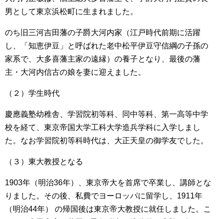
男として東京浜松町に生まれました。
のち旧三河吉田藩の子爵大河内家（江戸時代前期に活躍
し、「知恵伊豆」と呼ばれた老中松平伊豆守信綱の子孫の
家系で、大多喜藩主家の遠縁）の養子となり、最後の藩
主・大河内信古の娘を妻に迎えました。
（２）学生時代
慶應義塾幼稚舎、学習院初等科、同中等科、第一高等中学
校を経て、東京帝国大学工科大学造兵学科に入学しまし
た。なお学習院初等科時代は、大正天皇の御学友でした。
（３）東大教授となる
1903年（明治36年）、東京帝大を首席で卒業し、講師とな
りました。その後、私費でヨーロッパに留学し、1911年
（明治44年） の帰国後は東京帝大教授に就任しました。こ