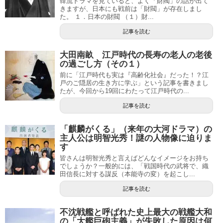
韓流ドラマを見ていると、よく「財閥」の話が出て
きますが、日本にも戦前は「財閥」が存在しまし
た。 １．日本の財閥 （１）財...
記事を読む
大田南畝 江戸時代の長寿の老人の老後
の過ごし方（その１）
前に「江戸時代も実は『高齢化社会』だった！？江
戸のご隠居の生き方に学ぶ」という記事を書きまし
たが、今回から19回にわたって江戸時代の...
記事を読む
「麒麟がくる」（来年の大河ドラマ）の
主人公は明智光秀！謎の人物像に迫りま
す
皆さんは明智光秀と言えばどんなイメージをお持ち
でしょうか？一般的には、「戦国時代の武将で、織
田信長に対する謀反（本能寺の変）を起こし...
記事を読む
不沈戦艦と呼ばれた史上最大の戦艦大和
の「大艦巨砲主義」が失敗した原因は何