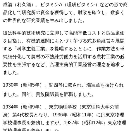
成酒（利久酒）、ビタミンA（理研ビタミン）などの形で商
品化して研究所の資金を獲得して、財政を確立し、数多く
の世界的な研究業績を生み出しました。
彼は科学的技術研究に立脚して高能率低コストと良品廉価
を目指し、有機的連関にもとづく芋づる式多角経営を展開
する「科学主義工業」を提唱するとともに、作業方法を単
純細分化して農村の不熟練労働力を活用する農村工業の必
要性を主張するなど、合理主義的工業経営の理念を追求し
ました。
1930年（昭和5年）、勲四等に叙され、瑞宝章を授けられ
ました。同年、貴族院議員を辞職しました
。
1934年（昭和9年）、東京物理学校（東京理科大学の前
身）第4代校長となり、1936年（昭和11年）には東京物理
学校理事長を兼務しますが、1937年（昭和12年）東京物理
学校理事長を辞任しました。