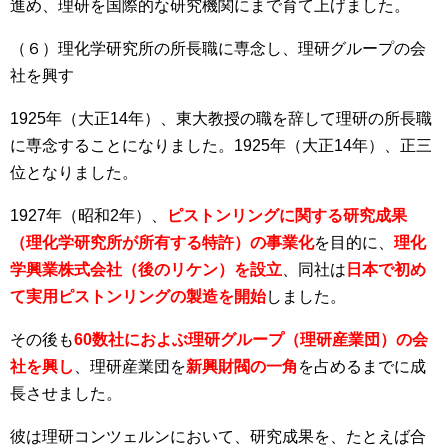
進め、理研を国際的な研究機関にまで育て上げました。
（６）理化学研究所の所長職に専念し、理研グループの会
社を興す
1925年（大正14年）、東大教授の職を辞して理研の所長職
に専念することになりました。1925年（大正14年）、正三
位となりました。
1927年（昭和2年）、
ピストンリングに関する研究成果
（理化学研究所が所有する特許）の事業化
を目的に、
理化
学興業株式会社（後のリケン）を設立
、同社は
日本で初め
て実用ピストンリングの製造を開始
しました。
その後も
60数社におよぶ理研グループ（理研産業団）の会
社を興し
、理研産業団を
新興財閥の一角
を占めるまでに成
長させました。
彼は理研コンツェルンにおいて、研究成果を、たとえば合