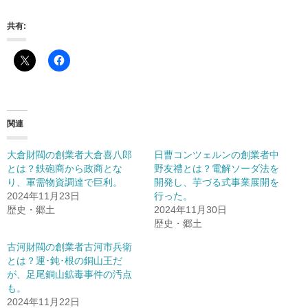
共有:
関連
大倉財閥の創業者大倉喜八郎
日曹コンツェルンの創業者中
とは？鉄砲商から政商とな
野友禮とは？電解ソーダ法を
り、軍需物資調達で巨利。
開発し、芋づる式事業展開を
2024年11月23日
行った。
歴史・郷土
2024年11月30日
歴史・郷土
古河財閥の創業者古河市兵衛
とは？運･鈍･根の銅山王だ
が、足尾銅山鉱毒事件の汚点
も。
2024年11月22日