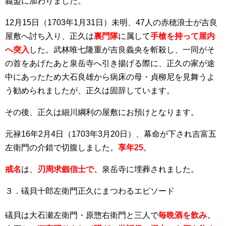
義盟に加わりました。
12月15日（1703年1月31日）未明、47人の赤穂浪士が吉良
屋敷へ討ち入り、正久は
裏門隊
に属して
手槍を持って屋内
へ突入
した。武林唯七隆重が吉良義央を斬殺し、一同がそ
の首をあげたあと泉岳寺へ引き揚げる際に、正久の家が途
中にあったため大石良雄から病床の母・貞柳尼を見舞うよ
う勧められましたが、正久は固辞しています。
その後、正久は細川綱利の屋敷にお預けとなります。
元禄16年2月4日（1703年3月20日）、幕命が下され吉富五
左衛門の介錯で切腹しました。
享年25
。
戒名
は、
刃周求劔信士で、
泉岳寺に埋葬されました。
３．礒貝十郎左衛門正久にまつわるエピソード
礒貝は大石瀬左衛門・原惣右衛門と三人で
毎晩酒を飲み、