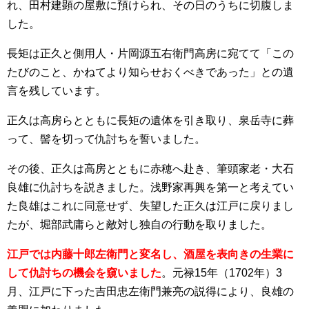
れ、田村建顕の屋敷に預けられ、その日のうちに切腹しま
した。
長矩は正久と側用人・片岡源五右衛門高房に宛てて「この
たびのこと、かねてより知らせおくべきであった」との遺
言を残しています。
正久は高房らとともに長矩の遺体を引き取り、泉岳寺に葬
って、髻を切って仇討ちを誓いました。
その後、正久は高房とともに赤穂へ赴き、筆頭家老・大石
良雄に仇討ちを説きました。浅野家再興を第一と考えてい
た良雄はこれに同意せず、失望した正久は江戸に戻りまし
たが、堀部武庸らと敵対し独自の行動を取りました。
江戸では内藤十郎左衛門と変名し、酒屋を表向きの生業に
して仇討ちの機会を窺いました
。元禄15年（1702年）3
月、江戸に下った吉田忠左衛門兼亮の説得により、良雄の