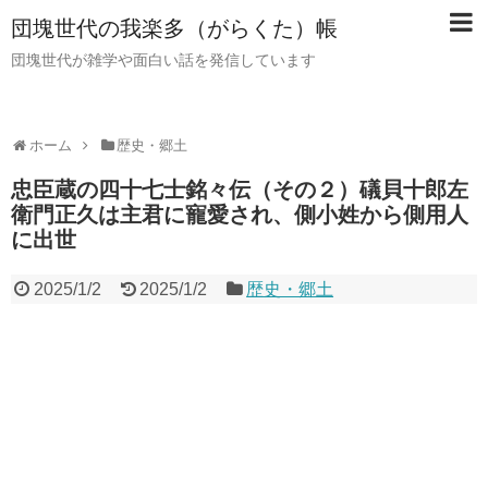
団塊世代の我楽多（がらくた）帳
団塊世代が雑学や面白い話を発信しています
ホーム
歴史・郷土
忠臣蔵の四十七士銘々伝（その２）礒貝十郎左
衛門正久は主君に寵愛され、側小姓から側用人
に出世
2025/1/2
2025/1/2
歴史・郷土