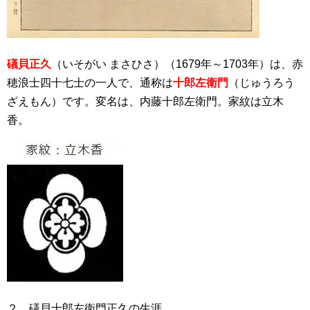
礒貝正久
（いそがい まさひさ）（1679年～1703年）は、赤
穂浪士四十七士の一人で、通称は
十郎左衛門
（じゅうろう
ざえもん）です。変名は、内藤十郎左衛門。家紋は立木
香。
２．礒貝十郎左衛門正久の生涯