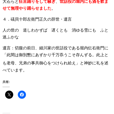
大石らと
狂言踊りをして騒ぎ
、
世話役の堀内にも酒を飲ま
せて無理やり踊らせました
。
４．礒貝十郎左衛門正久の辞世・遺言
人の世の 道しわかずば 遅くとも 消ゆる雪にも ふと
迷ふかな
遺言：切腹の前日、細川家の世話役である堀内伝右衛門に
「此間は御別懇にあずかり千万忝うこそ存んずる。此上と
も老母、兄弟の事共御心をつけられ給え」
と神妙に礼を述
べています。
共有: