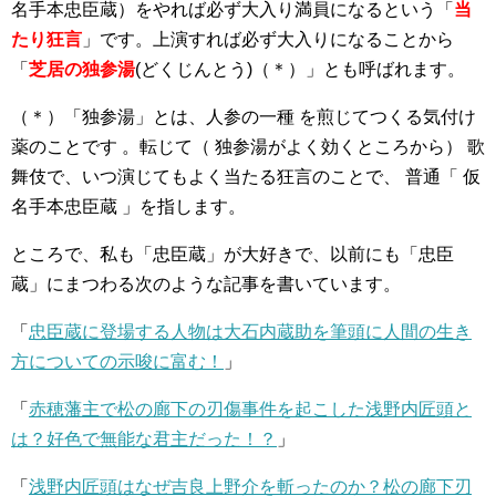
名手本忠臣蔵）をやれば必ず大入り満員になるという「
当
たり狂言
」です。上演すれば必ず大入りになることから
「
芝居の独参湯
(どくじんとう)（＊）」とも呼ばれます。
（＊）「独参湯」とは、人参の一種 を煎じてつくる気付け
薬のことです 。転じて（ 独参湯がよく効くところから） 歌
舞伎で、いつ演じてもよく当たる狂言のことで、 普通「 仮
名手本忠臣蔵 」を指します。
ところで、私も「忠臣蔵」が大好きで、以前にも「忠臣
蔵」にまつわる次のような記事を書いています。
「
忠臣蔵に登場する人物は大石内蔵助を筆頭に人間の生き
方についての示唆に富む！
」
「
赤穂藩主で松の廊下の刃傷事件を起こした浅野内匠頭と
は？好色で無能な君主だった！？
」
「
浅野内匠頭はなぜ吉良上野介を斬ったのか？松の廊下刃