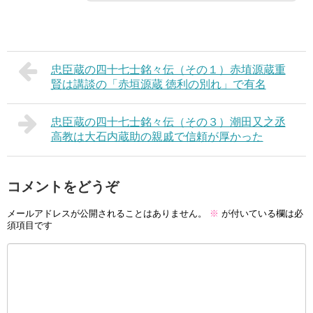
忠臣蔵の四十七士銘々伝（その１）赤埴源蔵重
賢は講談の「赤垣源蔵 徳利の別れ」で有名
忠臣蔵の四十七士銘々伝（その３）潮田又之丞
高教は大石内蔵助の親戚で信頼が厚かった
コメントをどうぞ
メールアドレスが公開されることはありません。
※
が付いている欄は必
須項目です