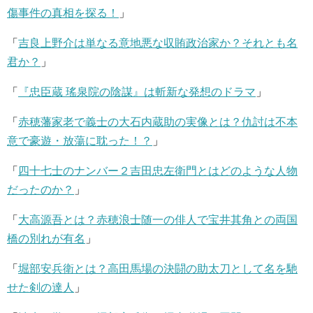
傷事件の真相を探る！
」
「
吉良上野介は単なる意地悪な収賄政治家か？それとも名
君か？
」
「
『忠臣蔵 瑤泉院の陰謀』は斬新な発想のドラマ
」
「
赤穂藩家老で義士の大石内蔵助の実像とは？仇討は不本
意で豪遊・放蕩に耽った！？
」
「
四十七士のナンバー２吉田忠左衛門とはどのような人物
だったのか？
」
「
大高源吾とは？赤穂浪士随一の俳人で宝井其角との両国
橋の別れが有名
」
「
堀部安兵衛とは？高田馬場の決闘の助太刀として名を馳
せた剣の達人
」