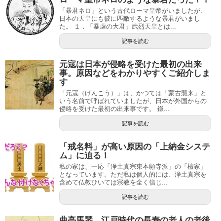
「暴君ネロ」という古代ローマ皇帝がいましたが、
日本の天皇にも彼に匹敵するような暴君がいまし
た。 １．「暴虐の大君」武烈天皇とは...
記事を読む
元寇は日本が侵略を受けた最初の出来
事。原因などをわかりやすくご紹介しま
す
「元寇（げんこう）」は、かつては「蒙古襲来」と
いう名前で呼ばれていましたが、日本が外国からの
侵略を受けた最初の出来事です。 鎌...
記事を読む
「戒名料」が高い原因の「上納金システ
ム」に迫る！
私の家は、一応「浄土真宗東本願寺派」の「檀家」
となっています。ただ私は個人的には、浄土真宗を
含めて仏教ひいては宗教を全く信じ...
記事を読む
曲亭馬琴 江戸時代の長寿の老人の老後