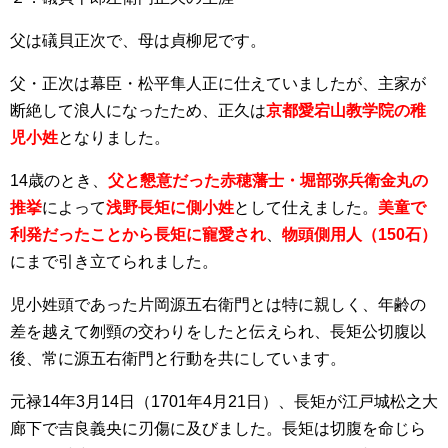
父は礒貝正次で、母は貞柳尼です。
父・正次は幕臣・松平隼人正に仕えていましたが、主家が
断絶して浪人になったため、正久は
京都愛宕山教学院の稚
児小姓
となりました。
14歳のとき、
父と懇意だった
赤穂藩士・堀部弥兵衛金丸の
推挙
によって
浅野長矩に側小姓
として仕えました。
美童で
利発だったことから長矩に寵愛され
、
物頭側用人（150石）
にまで引き立てられました。
児小姓頭であった片岡源五右衛門とは特に親しく、年齢の
差を越えて刎頸の交わりをしたと伝えられ、長矩公切腹以
後、常に源五右衛門と行動を共にしています。
元禄14年3月14日（1701年4月21日）、長矩が江戸城松之大
廊下で吉良義央に刃傷に及びました。長矩は切腹を命じら