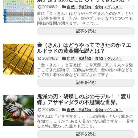
2024/8/2
自然・動植物・食物（グルメ）
前に「金（きん）はどうやって生まれたのか？」とい
う記事を書きましたが、銀やプラチナなどについても
同様の疑問が湧きます。 そこで...
記事を読む
金（きん）はどうやってできたのか？エ
ルドラドの黄金郷伝説とは？
2024/8/2
自然・動植物・食物（グルメ）
「金（きん）」と言えば、古今東西古来より人々を魅
了してきた鉱物で、宝飾品や金貨、金の延べ棒などと
して権力者や富豪などに重宝されて来ま...
記事を読む
鬼滅の刃・胡蝶しのぶのモデル！「渡り
蝶」アサギマダラの不思議な世界。
2024/8/2
自然・動植物・食物（グルメ）
皆さんは「アサギマダラ」（上の画像）という蝶をご
存知でしょうか？ あまり見かけない蝶ですが、一見す
ると特に変わった蝶とも思えま...
記事を読む