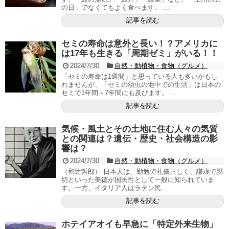
の日」でなくてもよく食べます。 ...
記事を読む
セミの寿命は意外と長い！？アメリカに
は17年も生きる「周期ゼミ」がいる！！
2024/7/30
自然・動植物・食物（グルメ）
「セミの寿命は1週間」と思っている人も多いかもし
れませんが、「セミの幼虫の地中での生活」は日本の
セミで1年間～7年間にも及びます。 ...
記事を読む
気候・風土とその土地に住む人々の気質
との関連は？遺伝・歴史・社会構造の影
響は？
2024/7/30
自然・動植物・食物（グルメ）
（和辻哲郎） 日本人は、勤勉で礼儀正しく、謙虚で親
切といった美徳が国民性として一般に知られていま
す。一方、イタリア人はラテン民...
記事を読む
ホテイアオイも早急に「特定外来生物」