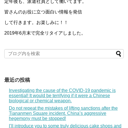
定年後も、派遣社員として働いてます。
皆さんのお役に立つ面白い情報を発信
して行きます。お楽しみに！！
2019年6月末で完全リタイアしました。
最近の投稿
Investigating the cause of the COVID-19 pandemic is
essential! It would be terrifying if it were a Chinese
biological or chemical weapon.
Do not repeat the mistakes of lifting sanctions after the
Tiananmen Square incident. China’s aggressive
hegemony must be stopped!
I’ll introduce you to some truly delicious cake shops and