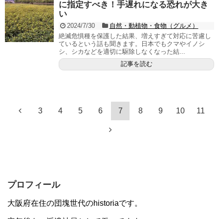
に指定すべき！手遅れになる恐れが大き
い
2024/7/30
自然・動植物・食物（グルメ）
絶滅危惧種を保護した結果、増えすぎて対応に苦慮し
ているという話も聞きます。日本でもクマやイノシ
シ、シカなどを適切に駆除しなくなった結...
記事を読む
3
4
5
6
7
8
9
10
11
プロフィール
大阪府在住の団塊世代のhistoriaです。