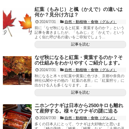
紅葉（もみじ）と楓（かえで）の違いは
何か？見分け方は？
2024/7/31
自然・動植物・食物（グルメ）
前に「なぜ秋になると紅葉・黄葉するのか？」という
記事を書きましたが、「もみじ」と「かえで」という
よく似た呼び名の違いをご存知でしょう...
記事を読む
なぜ秋になると紅葉・黄葉するのか？そ
の仕組みをわかりやすくご紹介します。
2024/7/31
自然・動植物・食物（グルメ）
秋になると木々が紅葉や黄葉に色づき、京都や奈良の
神社仏閣やその他の「紅葉の名所」に「紅葉狩り」に
出かける人も多くなります。 ま...
記事を読む
ニホンウナギは日本から2500キロも離れ
て産卵する。様々なウナギの謎に迫る
2024/7/30
自然・動植物・食物（グルメ）
多くの日本人にとって、ウナギは大好物だと思いま
す。「鰻の蒲焼」「鰻丼」「鰻重」など、「土用の丑