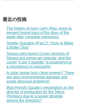
最近の投稿
The history of navy curry. Also, ways to
prevent losing track of the days of the
week after complete retirement.
Simple Question (Part 2): “How to Make
a Bottle Ship”
Showa retro boom! Cover versions of
Showa-era songs are popular, and the
candy “Core Cigarette” is experiencing
a resurgence in popularity.
Is solar power truly clean energy? There
are also environmental damage and
waste disposal problems!
Was Hiroshi Sasaki’s resignation as the
director of production for the Tokyo
Olympics due to a power struggle
among the directors?