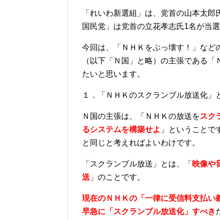
「れいわ新選組」は、党首の山本太郎
国民党」は党首の立花孝志氏1名が当
今回は、「ＮＨＫをぶっ壊す！」など
（以下「Ｎ国」と略）の主張である「
たいと思います。
１．「ＮＨＫのスクランブル放送化」
Ｎ国の主張は、「ＮＨＫの放送を
スク
るシステムを構築せよ
」ということで
と同じと考えればよいわけです。
「スクランブル放送」とは、「
映像や
送
」のことです。
現在のＮＨＫの「一律に受信料支払い
早急に「スクランブル放送化」すべき