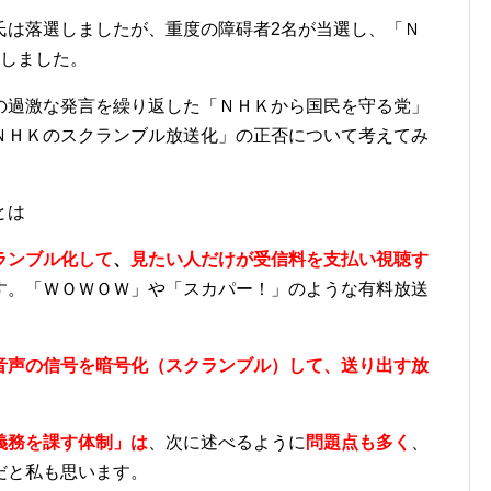
氏は落選しましたが、重度の障碍者2名が当選し、「Ｎ
選しました。
の過激な発言を繰り返した「ＮＨＫから国民を守る党」
ＮＨＫのスクランブル放送化」の正否について考えてみ
とは
ランブル化して
、
見たい人だけが受信料を支払い視聴す
す。「ＷＯＷＯＷ」や「スカパー！」のような有料放送
音声の信号を暗号化（スクランブル）して、送り出す放
義務を課す体制」は
、次に述べるように
問題点も多く
、
だと私も思います。