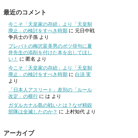
最近のコメント
今こそ「天皇家の存続」より「天皇制
廃止」の検討をすべき時期
に
元日中戦
争兵士の子孫
より
プレバトの梅沢富美男のボツ俳句に夏
井先生の添削を付けた本を出してほし
い！
に
匿名
より
今こそ「天皇家の存続」より「天皇制
廃止」の検討をすべき時期
に
白須 実
より
「日本人アスリート」差別の「ルール
改定」の横行
に
は
より
ガダルカナル島の戦いとは？なぜ精鋭
部隊は全滅したのか？
に
上村知代
より
アーカイブ