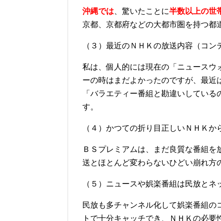
沖縄では
、驚いたことに
半数以上の世
京都、京都府などの大都市圏を持つ都
（３）最近のＮＨＫの放送内容（コン
私は、個人的には現在の「ニュースウ
ーの時はまだよかったのですが、最近
「バラエティー番組と勘違いしている
す。
（４）かつての折り目正しいＮＨＫか
ＢＳプレミアムは、まだ良質な番組を
送とほとんど変わらないひどい崩れ方
（５）ニュースや娯楽番組は民放とネ
民放も多チャンネル化して娯楽番組の
トで十分キャッチでき、ＮＨＫの必要