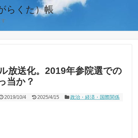
がらくた）帳
ます
ル放送化。2019年参院選での
っ当か？
2019/10/4
2025/4/15
政治・経済・国際関係