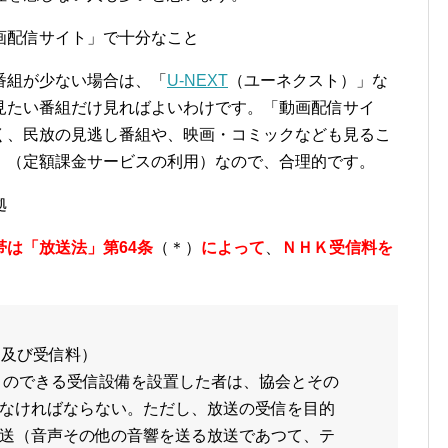
画配信サイト」で十分なこと
番組が少ない場合は、「
U-NEXT
（ユーネクスト）」な
見たい番組だけ見ればよいわけです。「動画配信サイ
く、民放の見逃し番組や、映画・コミックなども見るこ
」（定額課金サービスの利用）なので、合理的です。
拠
は「放送法」第64条
（＊）
によって
、
ＮＨＫ受信料を
約及び受信料
）
とのできる受信設備
を設置した者は、協会とその
なければならない。ただし、放送の受信を目的
送（音声その他の音響を送る放送であつて、テ