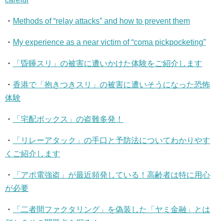
・
Methods of “relay attacks” and how to prevent them
・
My experience as a near victim of “coma pickpocketing”
・
「昏睡スリ」の被害に遭いかけた体験をご紹介します
・
香港で「抱きつきスリ」の被害に遭いそうになった恐怖
体験
・
「宅配ボックス」の盗難多発！
・
「リレーアタック」の手口と予防法についてわかりやす
くご紹介します
・
「アポ電強盗」が最近頻発している！高齢者は特に用心
が必要
・
「二者間ファクタリング」を偽装した「ヤミ金融」とは