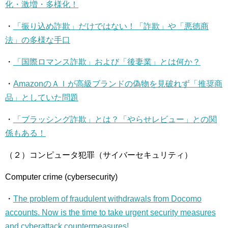
化・激増・多様化！
・
「振り込め詐欺」だけではない！「詐欺」や「悪徳商
法」の多様な手口
・
「国際ロマンス詐欺」および「後妻業」とは何か？
・
AmazonのＡＩが高級ブランドの偽物を見破れず「推奨商
品」としていた問題
・
「ブラッシング詐欺」とは？「やらせレビュー」との関
係もある！
（２）コンピュータ犯罪（サイバーセキュリティ）
Computer crime (cybersecurity)
・
The problem of fraudulent withdrawals from Docomo
accounts. Now is the time to take urgent security measures
and cyberattack countermeasures!