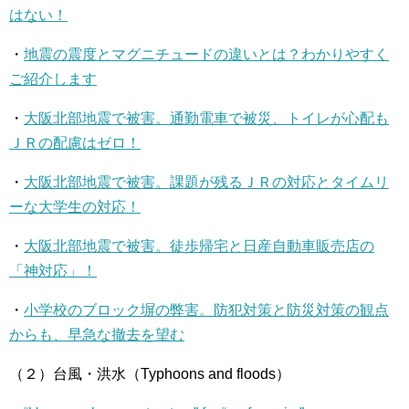
はない！
・
地震の震度とマグニチュードの違いとは？わかりやすく
ご紹介します
・
大阪北部地震で被害。通勤電車で被災、トイレが心配も
ＪＲの配慮はゼロ！
・
大阪北部地震で被害。課題が残るＪＲの対応とタイムリ
ーな大学生の対応！
・
大阪北部地震で被害。徒歩帰宅と日産自動車販売店の
「神対応」！
・
小学校のブロック塀の弊害。防犯対策と防災対策の観点
からも、早急な撤去を望む
（２）台風・洪水（Typhoons and floods）