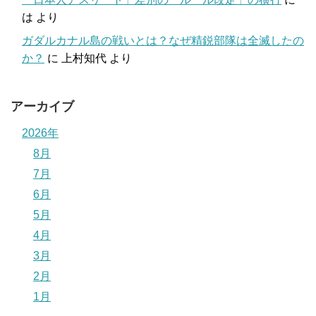
は
より
ガダルカナル島の戦いとは？なぜ精鋭部隊は全滅したの
か？
に
上村知代
より
アーカイブ
2026年
8月
7月
6月
5月
4月
3月
2月
1月