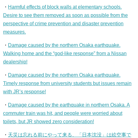
・
Harmful effects of block walls at elementary schools.
Desire to see them removed as soon as possible from the
perspective of crime prevention and disaster prevention
measures.
・
Damage caused by the northern Osaka earthquake.
Walking home and the “god-like response” from a Nissan
dealership!
・
Damage caused by the northern Osaka earthquake.
Timely response from university students but issues remain
with JR’s response!
・
Damage caused by the earthquake in northern Osaka. A
commuter train was hit, and people were worried about
toilets, but JR showed zero consideration!
・
天災は忘れる前にやって来る、「日本沈没」は絵空事で