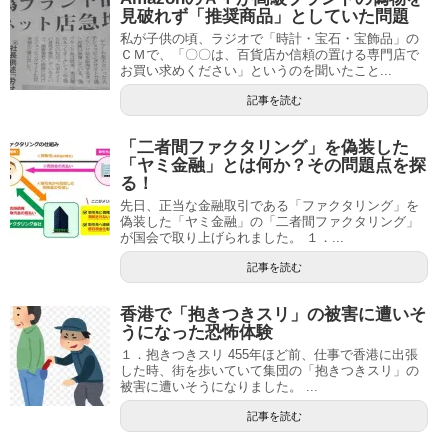
見破れず「推奨商品」としていた問題
私が子供の頃、ラジオで「時計・宝石・宝飾品」の
ＣＭで、「〇〇は、百貨店か信頼の置ける専門店で
お買い求めください」というのを聞いたこと...
記事を読む
「二者間ファクタリング」を偽装した
「ヤミ金融」とは何か？その問題点を探
る！
先日、正当な金融取引である「ファクタリング」を
偽装した「ヤミ金融」の「二者間ファクタリング」
が国会で取り上げられました。 １．...
記事を読む
香港で「抱きつきスリ」の被害に遭いそ
うになった恐怖体験
１．抱きつきスリ 455年ほど前、仕事で香港に出張
した時、街を歩いていて集団の「抱きつきスリ」の
被害に遭いそうになりました。 ...
記事を読む