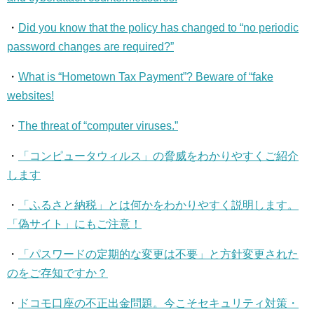
・
Did you know that the policy has changed to “no periodic
password changes are required?”
・
What is “Hometown Tax Payment”? Beware of “fake
websites!
・
The threat of “computer viruses.”
・
「コンピュータウィルス」の脅威をわかりやすくご紹介
します
・
「ふるさと納税」とは何かをわかりやすく説明します。
「偽サイト」にもご注意！
・
「パスワードの定期的な変更は不要」と方針変更された
のをご存知ですか？
・
ドコモ口座の不正出金問題。今こそセキュリティ対策・