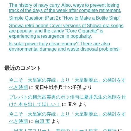
The history of navy curry. Also, ways to prevent losing
track of the days of the week after complete retirement.
Simple Question (Part 2): “How to Make a Bottle Ship”
Showa retro boom! Cover versions of Showa-era songs
are popular, and the candy “Core Cigarette” is
experiencing a resurgence in popularity.
Is solar power truly clean energy? There are also
environmental damage and waste disposal problems!
最近のコメント
今こそ「天皇家の存続」より「天皇制廃止」の検討をす
べき時期
に
元日中戦争兵士の子孫
より
プレバトの梅沢富美男のボツ俳句に夏井先生の添削を付
けた本を出してほしい！
に
匿名
より
今こそ「天皇家の存続」より「天皇制廃止」の検討をす
べき時期
に
白須 実
より
「日本人アスリート」差別の「ルール改定」の横行
に