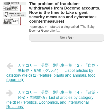
The problem of fraudulent
withdrawals from Docomo accounts.
Now is the time to take urgent
security measures and cyberattack
countermeasures!
＜prologue＞ I started a blog called "The Baby
Boomer Generation'...
記事を読む
カテゴリー（分野）別記事一覧（２）「自然・
動植物・食物（グルメ）」List of articles by
category (field) (2) "Nature, plants and animals, food
(gourmet)"
カテゴリー（分野）別記事一覧（４）「政治・
経済・国際関係」List of articles by category
(field) (4) "Politics, Economics, and International
Relations"