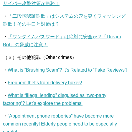
サイバー攻撃対策が急務！
・
「二段階認証詐欺」はシステムの穴を突くフィッシング
詐欺！その手口と対策は？
・
「ワンタイムパスワード」は絶対に安全か？「Dream
Bot」の脅威に注意！
（３）その他犯罪（Other crimes）
・
What is “Brushing Scam”? It’s Related to “Fake Reviews”!
・
Frequent thefts from delivery boxes!
・
What is “illegal lending” disguised as “two-party
factoring”? Let’s explore the problems!
・
“Appointment phone robberies” have become more
common recently! Elderly people need to be especially
careful