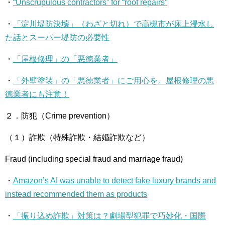
・
“Unscrupulous contractors” for “roof repairs”
・
「淀川堤防決壊」（わざと切れ）で高槻市が床上浸水し
た話とスーパー堤防の必要性
・
「屋根修理」の「悪徳業者」
・
「外壁塗装」の「悪徳業者」にご用心を。屋根修理の悪
徳業者にも注意！
２．防犯（Crime prevention）
（１）詐欺（特殊詐欺・結婚詐欺など）
Fraud (including special fraud and marriage fraud)
・
Amazon’s AI was unable to detect fake luxury brands and
instead recommended them as products
・
「振り込め詐欺」対策は？劇場型犯罪で巧妙化・国際