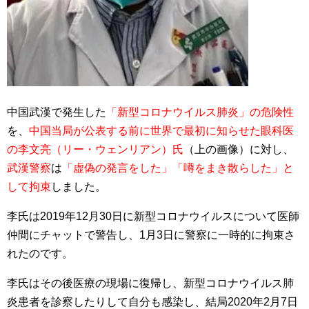
中国武漢で発生した
「新型コロナウイルス肺炎」の危険性
を、
中国当局が公表する前に世界で最初に知らせた眼科医
の李文亮（リー・ウェンリアン）氏
（上の画像）に対し、
武漢警察
は
「虚偽の発言をした」「噂をまき散らした」と
して拘束
しました。
李氏は2019年12月30日に新型コロナウイルスについて医師
仲間にチャットで警告し、1月3日に警察に一時的に拘束さ
れたのです。
李氏はその後医療の現場に復帰し、新型コロナウイルス肺
炎患者を診察したりして自分も感染し、結局2020年2月7日