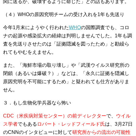
関に送るか、破壊するように命じた」との話もあります。
（４）WHOの原因究明チームの受け入れを1年も先送り
今年1月末にようやく行われた
WHO
の国際調査でも、コロ
ナの起源や感染拡大の経緯は判明しませんでした。1年も調
査を先送りさせたのは「証拠隠滅を図ったため」と勘繰ら
れてもやむをえません。
また、「海鮮市場の取り壊し」や「武漢ウイルス研究所の
閉鎖（あるいは爆破？）」などは、「永久に証拠を隠滅し
原因究明を不可能にするため」と疑われても仕方がありま
せん。
３．もし生物化学兵器なら怖い
CDC（米疾病対策センター）の前ディレクター
で、
ウイル
ス学者
でもある
ロバート・レッドフィールド氏
は、3月27日
のCNNのインタビューに対して
研究所からの流出の可能性