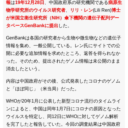
報
は
19年12月28日
、中国政府系の研究機関である
病原生
物学研究所のウイルス研究者
、
リリ・レン
(Lili Ren)
博士
が
米国立衛生研究所（NIH）傘下機関の遺伝子配列デー
タベースGenBankに提出
した。
GenBankは各国の研究者から生物や微生物などの遺伝子
情報を集め、一般公開している。レン氏にサイトでの公
開に必要な追加情報を求めたところ、返答を得られなか
った。そのため、提出されたゲノム情報は未公開のまま
消去したという。
内容は中国政府がその後、公式発表したコロナのゲノム
と「ほぼ同じ」（米当局）だった。
WHOが20年1月に公表した新型コロナ流行のタイムライ
ンによると、中国は同年1月7日にコロナの原因となった
ウイルスを特定し、同12日にWHOに対してゲノム解析
を完了したと報告していた。今回の調査結果は中国政府