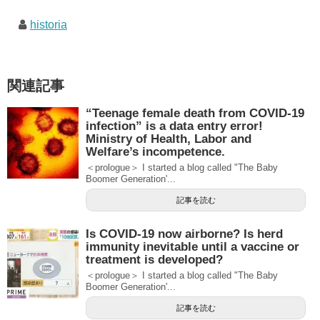
historia
関連記事
“Teenage female death from COVID-19
infection” is a data entry error!
Ministry of Health, Labor and
Welfare’s incompetence.
＜prologue＞ I started a blog called "The Baby
Boomer Generation'...
記事を読む
Is COVID-19 now airborne? Is herd
immunity inevitable until a vaccine or
treatment is developed?
＜prologue＞ I started a blog called "The Baby
Boomer Generation'...
記事を読む