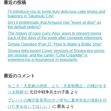
最近の投稿
I’ll introduce you to some truly delicious cake shops and
bakeries in Takatsuki City!
Isn’t it problematic that Amazon has “leave at door” as
the default setting?
The history of navy curry. Also, ways to prevent losing
track of the days of the week after complete retirement.
Simple Question (Part 2): “How to Make a Bottle Ship”
Showa retro boom! Cover versions of Showa-era songs
are popular, and the candy “Core Cigarette” is
experiencing a resurgence in popularity.
最近のコメント
今こそ「天皇家の存続」より「天皇制廃止」の検討をす
べき時期
に
元日中戦争兵士の子孫
より
プレバトの梅沢富美男のボツ俳句に夏井先生の添削を付
けた本を出してほしい！
に
匿名
より