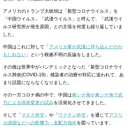
アメリカのトランプ大統領は「新型コロナウイルス」を
「中国ウイルス」「武漢ウイルス」と呼んで、「武漢ウイ
ルス研究所が発生原因」との主張を何度も繰り返していま
した。
中国はこれに対して「
アメリカ軍が武漢に持ち込んだのか
もしれない
」という根拠不明の反論をしました。
その後は世界中がパンデミックとなった「新型コロナウイ
ルス肺炎(COVID-19)」感染者の治療や対応に追われて、あ
まり話題にならなくなりました。
その一方コロナ禍の中で、中国は
南シナ海や東シナ海で武
力による現状変更の試み
を活発化させてきました。
そして「
マスク外交
」や「
ワクチン外交
」を通じて
アフリ
カ諸国などへの影響力・支配力強化
を図っています。