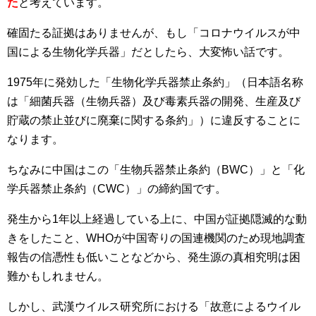
た
と考えています。
確固たる証拠はありませんが、もし「コロナウイルスが中
国による生物化学兵器」だとしたら、大変怖い話です。
1975年に発効した「生物化学兵器禁止条約」（日本語名称
は「細菌兵器（生物兵器）及び毒素兵器の開発、生産及び
貯蔵の禁止並びに廃棄に関する条約」）に違反することに
なります。
ちなみに中国はこの「生物兵器禁止条約（BWC）」と「化
学兵器禁止条約（CWC）」の締約国です。
発生から1年以上経過している上に、中国が証拠隠滅的な動
きをしたこと、WHOが中国寄りの国連機関のため現地調査
報告の信憑性も低いことなどから、発生源の真相究明は困
難かもしれません。
しかし、武漢ウイルス研究所における「故意によるウイル