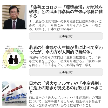
「偽善エコロジー『環境生活』が地球を
破壊」との武田邦彦氏の主張は傾聴に値
する
１．最近の環境問題への取り組みには疑問が多い ご
みの「分別」（可燃ごみ・リサイクルごみ・不燃ご
み）収集は、日本では1975年に...
記事を読む
若者の仕事観や人生観が昔に比べて変わ
ったが、今の方が人間的で自然体。
明治時代の若者の志向は「立身出世主義」で、「身
を立て名を上げる」「功成り名遂げる」「故郷へ錦
を飾る」「男子志を立てて郷関を出ず。学も...
記事を読む
日本の「過大なノルマ」や「生産過剰」
に是正の動きが見えるのは歓迎すべきこ
と
前に日本の「過大なノルマ」や「生産過剰」の問題
について、記事を書きましたが、最近それを是正す
るような動きが出ているのは歓迎すべきこと...