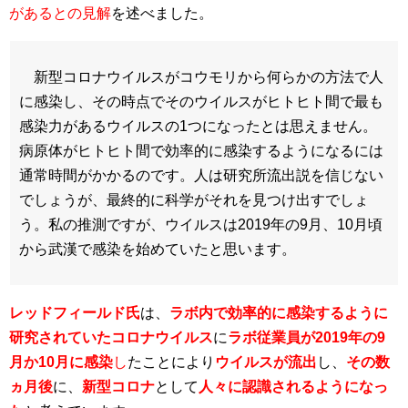
があるとの見解
を述べました。
新型コロナウイルスがコウモリから何らかの方法で人
に感染し、その時点でそのウイルスがヒトヒト間で最も
感染力があるウイルスの1つになったとは思えません。
病原体がヒトヒト間で効率的に感染するようになるには
通常時間がかかるのです。人は研究所流出説を信じない
でしょうが、最終的に科学がそれを見つけ出すでしょ
う。私の推測ですが、ウイルスは2019年の9月、10月頃
から武漢で感染を始めていたと思います。
レッドフィールド氏
は、
ラボ内で効率的に感染するように
研究されていたコロナウイルス
に
ラボ従業員が2019年の9
月か10月に感染
し
たことにより
ウイルスが流出
し、
その数
ヵ月後
に、
新型コロナ
として
人々に認識されるようになっ