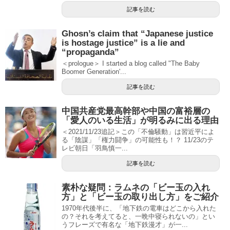
記事を読む
Ghosn’s claim that “Japanese justice
is hostage justice” is a lie and
“propaganda”
＜prologue＞ I started a blog called "The Baby
Boomer Generation'...
記事を読む
中国共産党最高幹部や中国の富裕層の
「愛人のいる生活」が明るみに出る理由
＜2021/11/23追記＞この「不倫騒動」は習近平によ
る「陰謀」「権力闘争」の可能性も！？ 11/23のテ
レビ朝日「羽鳥慎一...
記事を読む
素朴な疑問：ラムネの「ビー玉の入れ
方」と「ビー玉の取り出し方」をご紹介
1970年代後半に、「地下鉄の電車はどこから入れた
の？それを考えてると、一晩中寝られないの」とい
うフレーズで有名な「地下鉄漫才」が一...