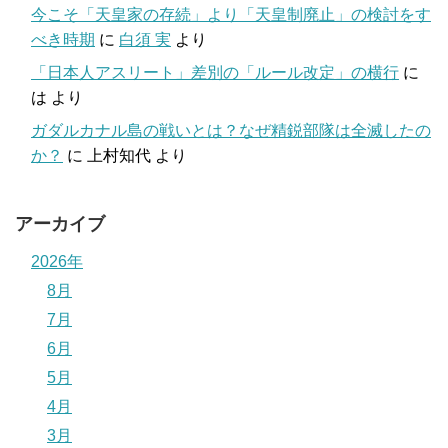
今こそ「天皇家の存続」より「天皇制廃止」の検討をす
べき時期
に
白須 実
より
「日本人アスリート」差別の「ルール改定」の横行
に
は
より
ガダルカナル島の戦いとは？なぜ精鋭部隊は全滅したの
か？
に
上村知代
より
アーカイブ
2026年
8月
7月
6月
5月
4月
3月