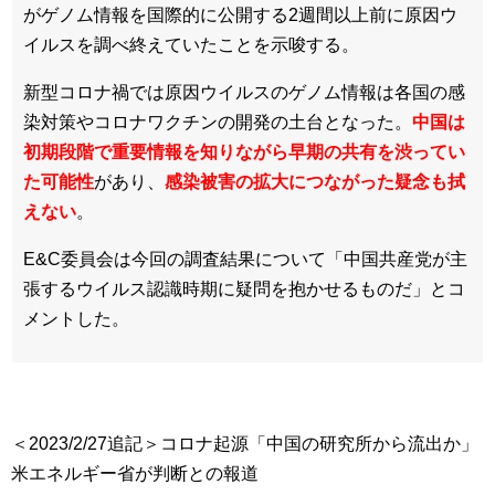
がゲノム情報を国際的に公開する2週間以上前に原因ウ
イルスを調べ終えていたことを示唆する。
新型コロナ禍では原因ウイルスのゲノム情報は各国の感
染対策やコロナワクチンの開発の土台となった。
中国は
初期段階で重要情報を知りながら早期の共有を渋ってい
た可能性
があり、
感染被害の拡大につながった疑念も拭
えない
。
E&C委員会は今回の調査結果について「中国共産党が主
張するウイルス認識時期に疑問を抱かせるものだ」とコ
メントした。
＜2023/2/27追記＞コロナ起源「中国の研究所から流出か」
米エネルギー省が判断との報道