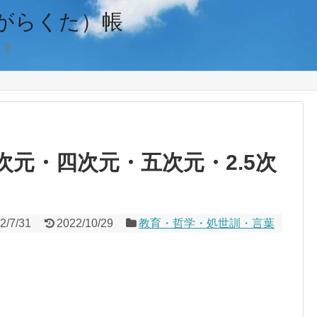
がらくた）帳
ます
元・四次元・五次元・2.5次
2/7/31
2022/10/29
教育・哲学・処世訓・言葉