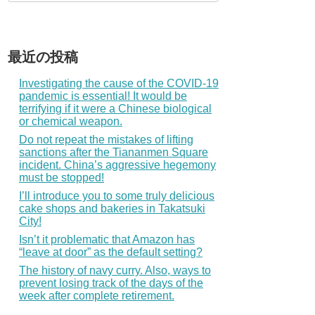
最近の投稿
Investigating the cause of the COVID-19
pandemic is essential! It would be
terrifying if it were a Chinese biological
or chemical weapon.
Do not repeat the mistakes of lifting
sanctions after the Tiananmen Square
incident. China’s aggressive hegemony
must be stopped!
I’ll introduce you to some truly delicious
cake shops and bakeries in Takatsuki
City!
Isn’t it problematic that Amazon has
“leave at door” as the default setting?
The history of navy curry. Also, ways to
prevent losing track of the days of the
week after complete retirement.