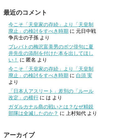
最近のコメント
今こそ「天皇家の存続」より「天皇制
廃止」の検討をすべき時期
に
元日中戦
争兵士の子孫
より
プレバトの梅沢富美男のボツ俳句に夏
井先生の添削を付けた本を出してほし
い！
に
匿名
より
今こそ「天皇家の存続」より「天皇制
廃止」の検討をすべき時期
に
白須 実
より
「日本人アスリート」差別の「ルール
改定」の横行
に
は
より
ガダルカナル島の戦いとは？なぜ精鋭
部隊は全滅したのか？
に
上村知代
より
アーカイブ