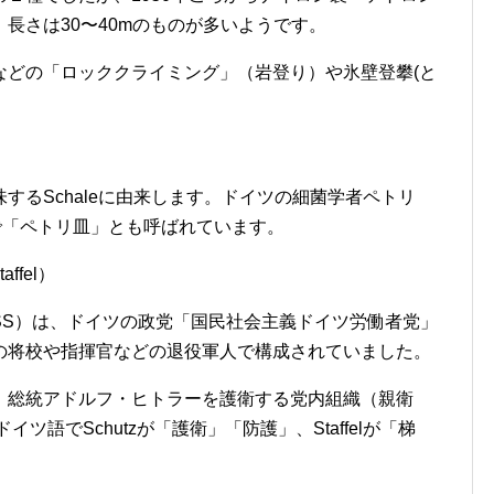
長さは30〜40mのものが多いようです。
などの「ロッククライミング」（岩登り）や氷壁登攀(と
するSchaleに由来します。ドイツの細菌学者ペトリ
発明したので「ペトリ皿」とも呼ばれています。
ffel）
SS）は、ドイツの政党「国民社会主義ドイツ労働者党」
の将校や指揮官などの退役軍人で構成されていました。
、総統アドルフ・ヒトラーを護衛する党内組織（親衛
ツ語でSchutzが「護衛」「防護」、Staffelが「梯