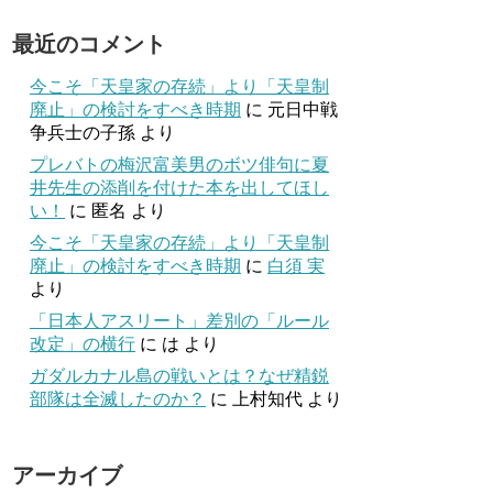
最近のコメント
今こそ「天皇家の存続」より「天皇制
廃止」の検討をすべき時期
に
元日中戦
争兵士の子孫
より
プレバトの梅沢富美男のボツ俳句に夏
井先生の添削を付けた本を出してほし
い！
に
匿名
より
今こそ「天皇家の存続」より「天皇制
廃止」の検討をすべき時期
に
白須 実
より
「日本人アスリート」差別の「ルール
改定」の横行
に
は
より
ガダルカナル島の戦いとは？なぜ精鋭
部隊は全滅したのか？
に
上村知代
より
アーカイブ