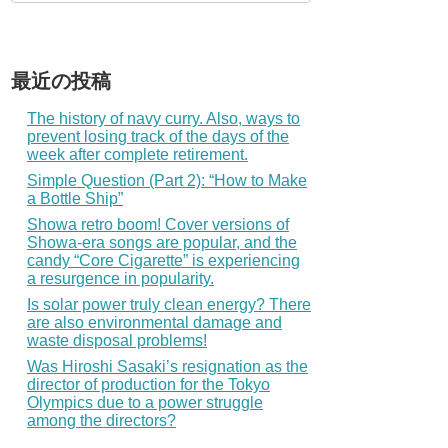
最近の投稿
The history of navy curry. Also, ways to
prevent losing track of the days of the
week after complete retirement.
Simple Question (Part 2): “How to Make
a Bottle Ship”
Showa retro boom! Cover versions of
Showa-era songs are popular, and the
candy “Core Cigarette” is experiencing
a resurgence in popularity.
Is solar power truly clean energy? There
are also environmental damage and
waste disposal problems!
Was Hiroshi Sasaki’s resignation as the
director of production for the Tokyo
Olympics due to a power struggle
among the directors?