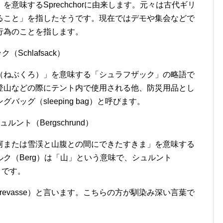
意味するSprechchorに由来します。元々は古代ギリ
ること」を指したそうです。現在ではデモや集会などで
行為のことを指します。
ック（
Schlafsack
）
（ねぶくろ）」を意味する「シュラフザック」の略語で
登山などの際にテント内で使用される他、防災用品とし
ングバッグ（
sleeping bag
）と呼びます。
ルント（Bergschrund）
河または雪渓と山腹との間にできたすきま」を意味する
ク（Berg）は「山」という意味で、シュルント
とです。
evasse）と言います。こちらの方が馴染み深い言葉で