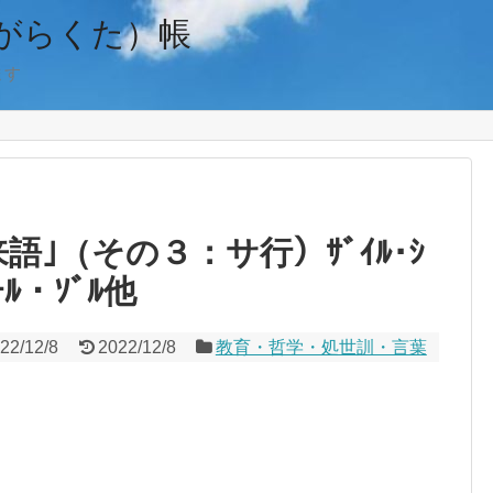
がらくた）帳
ます
語｣（その３：サ行）ｻﾞｲﾙ･ｼ
ﾅｰﾙ・ｿﾞﾙ他
22/12/8
2022/12/8
教育・哲学・処世訓・言葉