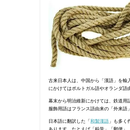
古来日本人は、中国から「漢語」を輸
にかけてはポルトガル語やオランダ語
幕末から明治維新にかけては、鉄道用
服飾用語はフランス語由来の「外来語
日本語に翻訳した「
和製漢語
」も多く
あります。たとえば「科学」「郵便」