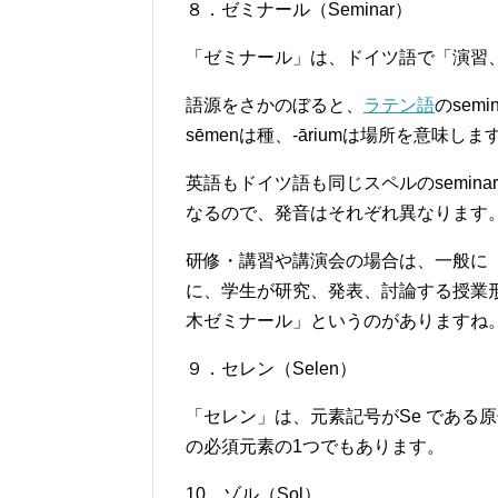
８．ゼミナール（Seminar）
「ゼミナール」は、ドイツ語で「演習、研
語源をさかのぼると、
ラテン語
のsem
sēmenは種、-āriumは場所を意味しま
英語もドイツ語も同じスペルのsemin
なるので、発音はそれぞれ異なります
研修・講習や講演会の場合は、一般に
に、学生が研究、発表、討論する授業
木ゼミナール」というのがありますね
９．セレン（
Selen
）
「セレン」は、元素記号がSe である
の必須元素の1つでもあります。
10．ゾル（
Sol
）