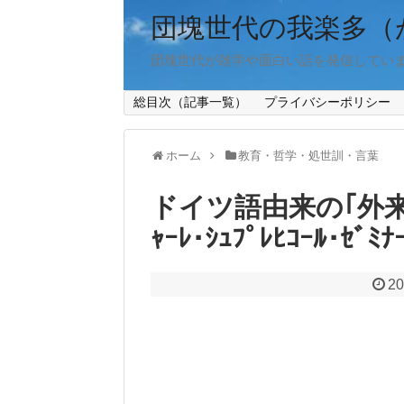
団塊世代の我楽多（
団塊世代が雑学や面白い話を発信してい
総目次（記事一覧）
プライバシーポリシー
ホーム
教育・哲学・処世訓・言葉
ドイツ語由来の｢外来
ｬｰﾚ･ｼｭﾌﾟﾚﾋｺｰﾙ･ｾﾞﾐ
20