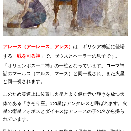
アレース（アーレース、アレス）
は、ギリシア神話に登場
する「
戦を司る神
」で、ゼウスとヘーラーの息子です
。
「オリュンポス十二神」の一柱となっています
。ローマ神
話のマールス（マルス、マーズ）と同一視され、また火星
と同一視されます。
このため黄道上に位置し火星とよく似た赤い輝きを放つ天
体である「さそり座」のα星はアンタレス
と呼ばれます。火
星の衛星フォボスとダイモスはアレースの子の名から採ら
れています。