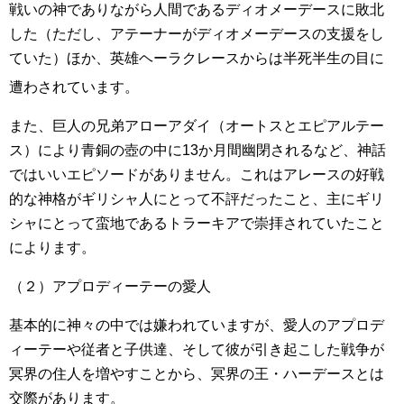
戦いの神でありながら人間であるディオメーデースに敗北
した（ただし、アテーナーがディオメーデースの支援をし
ていた）ほか、英雄ヘーラクレースからは半死半生の目に
遭わされています
。
また、巨人の兄弟アローアダイ（オートスとエピアルテー
ス）により青銅の壺の中に13か月間幽閉されるなど、神話
ではいいエピソードがありません。これはアレースの好戦
的な神格がギリシャ人にとって不評だったこと、主にギリ
シャにとって蛮地であるトラーキアで崇拝されていたこと
によります。
（２）アプロディーテーの愛人
基本的に神々の中では嫌われていますが、愛人のアプロデ
ィーテーや従者と子供達、そして彼が引き起こした戦争が
冥界の住人を増やすことから、冥界の王・ハーデースとは
交際があります。