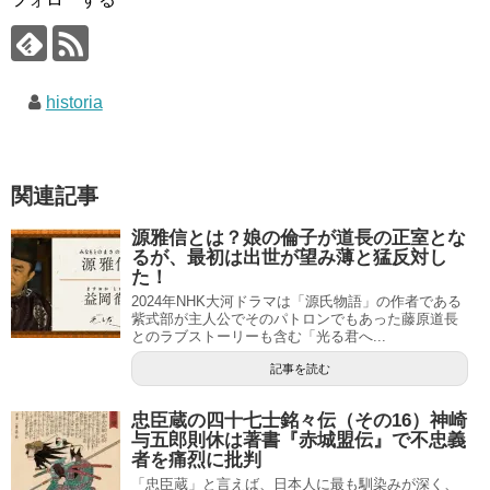
historia
関連記事
源雅信とは？娘の倫子が道長の正室とな
るが、最初は出世が望み薄と猛反対し
た！
2024年NHK大河ドラマは「源氏物語」の作者である
紫式部が主人公でそのパトロンでもあった藤原道長
とのラブストーリーも含む「光る君へ...
記事を読む
忠臣蔵の四十七士銘々伝（その16）神崎
与五郎則休は著書『赤城盟伝』で不忠義
者を痛烈に批判
「忠臣蔵」と言えば、日本人に最も馴染みが深く、