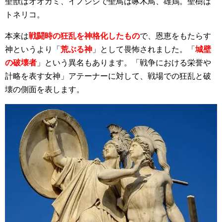
聖獣はオオカミ、イノシシで聖鳥は啄木鳥、雄鶏。聖樹は
トネリコ。
本来は
戦闘時の狂乱を神格化したもの
で、恩恵をもたらす
神というより「
荒ぶる神
」として畏怖されました。「
城壁
の破壊者
」という異名もあります。「戦争における栄誉や
計略を表す女神」アテーナーに対して、戦場での狂乱と破
壊の側面を表します。