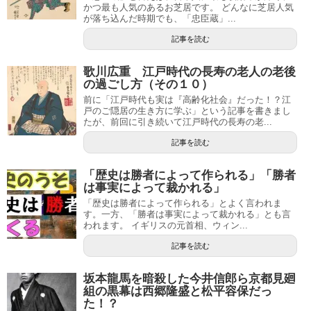
かつ最も人気のあるお芝居です。 どんなに芝居人気
が落ち込んだ時期でも、「忠臣蔵」...
記事を読む
歌川広重 江戸時代の長寿の老人の老後
の過ごし方（その１０）
前に「江戸時代も実は『高齢化社会』だった！？江
戸のご隠居の生き方に学ぶ」という記事を書きまし
たが、前回に引き続いて江戸時代の長寿の老...
記事を読む
「歴史は勝者によって作られる」「勝者
は事実によって裁かれる」
「歴史は勝者によって作られる」とよく言われま
す。一方、「勝者は事実によって裁かれる」とも言
われます。 イギリスの元首相、ウィン...
記事を読む
坂本龍馬を暗殺した今井信郎ら京都見廻
組の黒幕は西郷隆盛と松平容保だっ
た！？