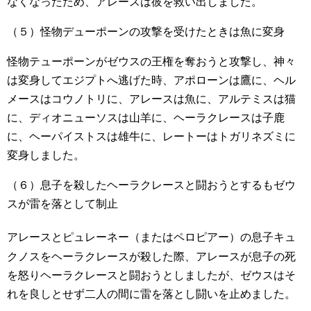
なくなったため、アレースは彼を救い出しました。
（５）怪物デューポーンの攻撃を受けたときは魚に変身
怪物テューポーンがゼウスの王権を奪おうと攻撃し、神々
は変身してエジプトへ逃げた時、アポローンは鷹に、ヘル
メースはコウノトリに、アレースは魚に、アルテミスは猫
に、ディオニューソスは山羊に、ヘーラクレースは子鹿
に、ヘーパイストスは雄牛に、レートーはトガリネズミに
変身しました。
（６）息子を殺したヘーラクレースと闘おうとするもゼウ
スが雷を落として制止
アレースとピュレーネー
（またはペロピアー
）の息子キュ
クノスをヘーラクレースが殺した際、アレースが息子の死
を怒りヘーラクレースと闘おうとしましたが、ゼウスはそ
れを良しとせず二人の間に雷を落とし闘いを止めました。