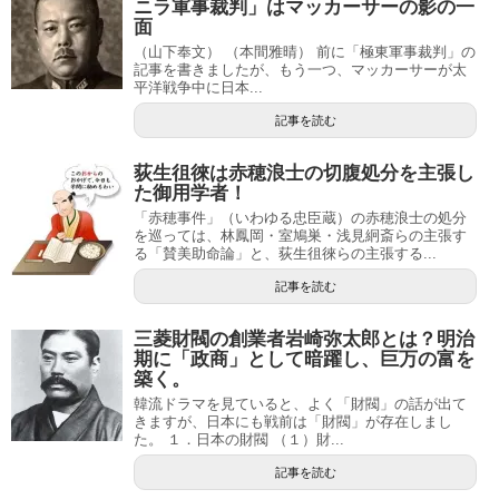
ニラ軍事裁判」はマッカーサーの影の一
面
（山下奉文） （本間雅晴） 前に「極東軍事裁判」の
記事を書きましたが、もう一つ、マッカーサーが太
平洋戦争中に日本...
記事を読む
荻生徂徠は赤穂浪士の切腹処分を主張し
た御用学者！
「赤穂事件」（いわゆる忠臣蔵）の赤穂浪士の処分
を巡っては、林鳳岡・室鳩巣・浅見絅斎らの主張す
る「賛美助命論」と、荻生徂徠らの主張する...
記事を読む
三菱財閥の創業者岩崎弥太郎とは？明治
期に「政商」として暗躍し、巨万の富を
築く。
韓流ドラマを見ていると、よく「財閥」の話が出て
きますが、日本にも戦前は「財閥」が存在しまし
た。 １．日本の財閥 （１）財...
記事を読む