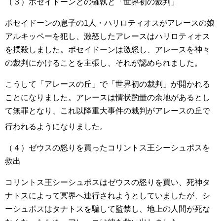
（３）ポセイドーンとの確執と「世界初の裁判」
ポセイドーンの息子の1人・ハリロティオスがアレースの娘
アルキッペーを犯し、激怒したアレースはハリロティオス
を撲殺しました。ポセイドーンは激怒し、アレースを神々
の裁判にかけることを主張し、それが認められました。
こうして「アレースの丘」で「世界初の裁判」が開かれる
ことになりました。アレースは情状酌量の余地があるとし
て無罪となり、これ以降重大事件の裁判がアレースの丘で
行われるようになりました
。
（４）ゼウスの怒りを買ったコリントス王シーシュポスを
救出
コリントス王シーシュポスはゼウスの怒りを買い、死神タ
ナトスによって冥界へ連行されようとしていましたが、シ
ーシュポスはタナトスを騙して監禁し、地上の人間が死な