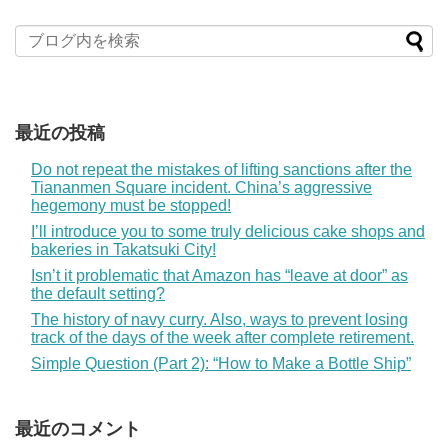
最近の投稿
Do not repeat the mistakes of lifting sanctions after the
Tiananmen Square incident. China’s aggressive
hegemony must be stopped!
I’ll introduce you to some truly delicious cake shops and
bakeries in Takatsuki City!
Isn’t it problematic that Amazon has “leave at door” as
the default setting?
The history of navy curry. Also, ways to prevent losing
track of the days of the week after complete retirement.
Simple Question (Part 2): “How to Make a Bottle Ship”
最近のコメント