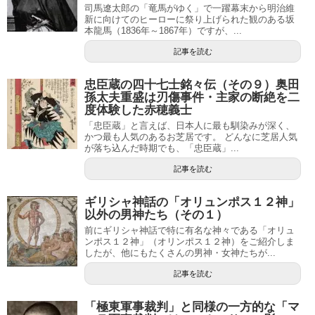
司馬遼太郎の「竜馬がゆく」で一躍幕末から明治維
新に向けてのヒーローに祭り上げられた観のある坂
本龍馬（1836年～1867年）ですが、...
記事を読む
忠臣蔵の四十七士銘々伝（その９）奥田
孫太夫重盛は刃傷事件・主家の断絶を二
度体験した赤穂義士
「忠臣蔵」と言えば、日本人に最も馴染みが深く、
かつ最も人気のあるお芝居です。 どんなに芝居人気
が落ち込んだ時期でも、「忠臣蔵」...
記事を読む
ギリシャ神話の「オリュンポス１２神」
以外の男神たち（その１）
前にギリシャ神話で特に有名な神々である「オリュ
ンポス１２神」（オリンポス１２神）をご紹介しま
したが、他にもたくさんの男神・女神たちが...
記事を読む
「極東軍事裁判」と同様の一方的な「マ