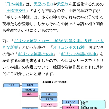
「
日本神話
」は、
天皇の権力
や
天皇制
を正当化するための
「
王権神授説
」のような神話なので、比較的単純ですが、
『ギリシャ神話』は、多くの神々やそれらの神の子である
英雄たちが登場し、しかもそれらの神々の系譜や相互関係
も複雑でわかりにくいものです。
前に「
ギリシャ神話・ローマ神話が西洋文明に及ぼした大
きな影響
」という記事や、「
オリュンポス12神
」およびそ
の他の「
ギリシャ神話の女神
」「
ギリシャ神話の男神
」を
紹介する記事を書きましたので、今回はシリーズで『ギリ
シャ神話』の内容について、絵画や彫刻作品とともに具体
的にご紹介したいと思います。