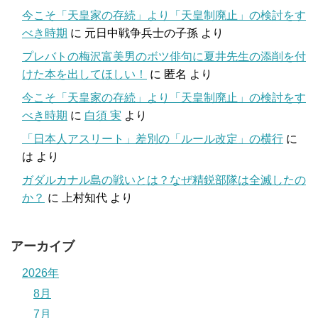
今こそ「天皇家の存続」より「天皇制廃止」の検討をす
べき時期
に
元日中戦争兵士の子孫
より
プレバトの梅沢富美男のボツ俳句に夏井先生の添削を付
けた本を出してほしい！
に
匿名
より
今こそ「天皇家の存続」より「天皇制廃止」の検討をす
べき時期
に
白須 実
より
「日本人アスリート」差別の「ルール改定」の横行
に
は
より
ガダルカナル島の戦いとは？なぜ精鋭部隊は全滅したの
か？
に
上村知代
より
アーカイブ
2026年
8月
7月