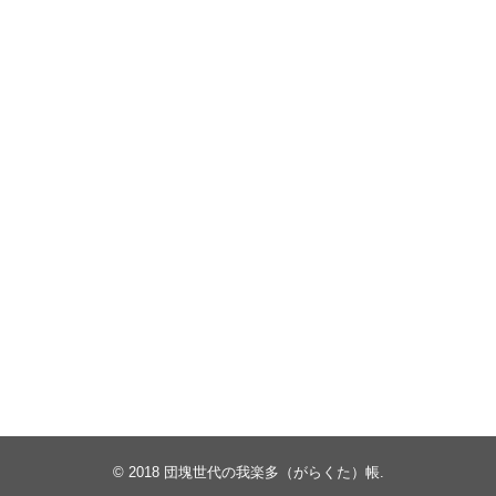
© 2018
団塊世代の我楽多（がらくた）帳
.