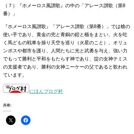
（７）『ホメーロス風讃歌』の中の「アレース讃歌（第8
番）」
『ホメーロス風讃歌』「アレース讃歌（第8番）」では槍の
使い手であり、黄金の兜と青銅の鎧と楯をまとい、火を吐
く馬どもの戦車を操り天空を巡り（火星のこと）、オリュ
ンポスや都市を護り、人間たちに光と武勇を与え、強い力
でもって勝利と平和をもたらす神であり、掟の女神テミス
の支援者であり、勝利の女神ニーケーの父であると歌われ
ています。
にほんブログ村
共有: