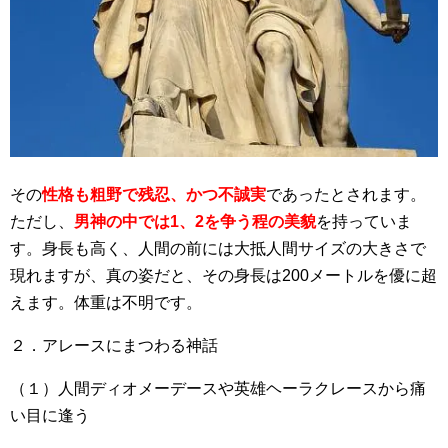
その
性格も粗野で残忍、かつ不誠実
であったとされます。
ただし、
男神の中では1、2を争う程の美貌
を持っていま
す。身長も高く、人間の前には大抵人間サイズの大きさで
現れますが、真の姿だと、その身長は200メートルを優に超
えます。体重は不明です。
２．アレースにまつわる神話
（１）人間ディオメーデースや英雄ヘーラクレースから痛
い目に逢う