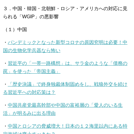
３．中国・韓国・北朝鮮・ロシア・アメリカへの対応に見
られる「WGIP」の悪影響
（１）中国
・
パンデミックとなった新型コロナの原因究明は必要！中
国の生物化学兵器なら怖い
・
習近平の「一帯一路構想」は、サラ金のような「債務の
罠」を使った「帝国主義」
・
「歴史決議」で終身独裁体制固めをし、戦狼外交を続け
る習近平への対応策は？
・
中国共産党最高幹部や中国の富裕層の「愛人のいる生
活」が明るみに出る理由
・
中国とロシアの脅威増大！日本の１２海里以内にある特