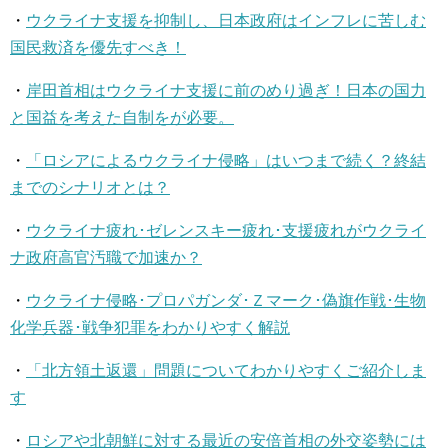
・
ウクライナ支援を抑制し、日本政府はインフレに苦しむ
国民救済を優先すべき！
・
岸田首相はウクライナ支援に前のめり過ぎ！日本の国力
と国益を考えた自制をが必要。
・
「ロシアによるウクライナ侵略」はいつまで続く？終結
までのシナリオとは？
・
ウクライナ疲れ･ゼレンスキー疲れ･支援疲れがウクライ
ナ政府高官汚職で加速か？
・
ウクライナ侵略･プロパガンダ･Ｚマーク･偽旗作戦･生物
化学兵器･戦争犯罪をわかりやすく解説
・
「北方領土返還」問題についてわかりやすくご紹介しま
す
・
ロシアや北朝鮮に対する最近の安倍首相の外交姿勢には