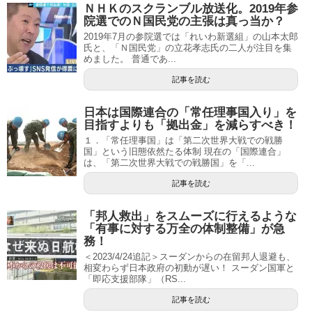
ＮＨＫのスクランブル放送化。2019年参
院選でのＮ国民党の主張は真っ当か？
2019年7月の参院選では「れいわ新選組」の山本太郎
氏と、「Ｎ国民党」の立花孝志氏の二人が注目を集
めました。 普通であ...
記事を読む
日本は国際連合の「常任理事国入り」を
目指すよりも「拠出金」を減らすべき！
１．「常任理事国」は「第二次世界大戦での戦勝
国」という旧態依然たる体制 現在の「国際連合」
は、「第二次世界大戦での戦勝国」を「...
記事を読む
「邦人救出」をスムーズに行えるような
「有事に対する万全の体制整備」が急
務！
＜2023/4/24追記＞スーダンからの在留邦人退避も、
相変わらず日本政府の初動が遅い！ スーダン国軍と
「即応支援部隊」（RS...
記事を読む