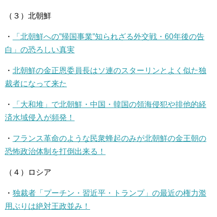
（３）北朝鮮
・
「北朝鮮への”帰国事業”知られざる外交戦・60年後の告
白」の恐ろしい真実
・
北朝鮮の金正恩委員長はソ連のスターリンとよく似た独
裁者になって来た
・
「大和堆」で北朝鮮・中国・韓国の領海侵犯や排他的経
済水域侵入が頻発！
・
フランス革命のような民衆蜂起のみが北朝鮮の金王朝の
恐怖政治体制を打倒出来る！
（４）ロシア
・
独裁者「プーチン・習近平・トランプ」の最近の権力濫
用ぶりは絶対王政並み！