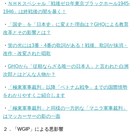
・
ＮＨＫスペシャル「戦後ゼロ年東京ブラックホール1945-
1946」は終戦後の闇を暴く！
・
「国史」を「日本史」に変えた理由は？GHQによる教育
改革とその影響とは？
・
蛍の光には3番・4番の歌詞がある！戦後、歌詞が抹消・
改作・改変された唱歌
・
GHQから「従順ならざる唯一の日本人」と言われた白洲
次郎とはどんな人物か？
・
「極東軍事裁判」以降「ベトナム戦争」までの国際情勢
をわかりやすくご紹介します
・
「極東軍事裁判」と同様の一方的な「マニラ軍事裁判」
はマッカーサーの影の一面
２．「WGIP」による悪影響