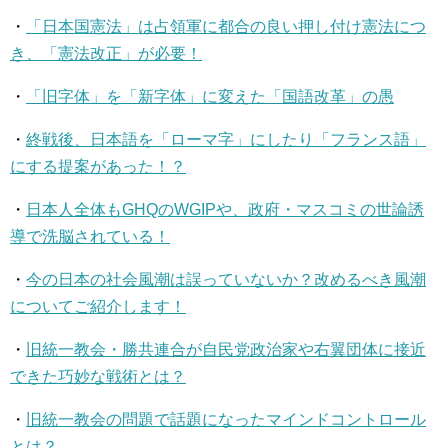
・
「日本国憲法」は占領軍に都合の良い押し付け憲法につ
き、「憲法改正」が必要！
・
「旧字体」を「新字体」に変えた「国語改革」の愚
・
終戦後、日本語を「ローマ字」にしたり「フランス語」
にする提案があった！？
・
日本人全体もGHQのWGIPや、政府・マスコミの世論誘
導で洗脳されている！
・
今の日本の社会風潮は誤っていないか？改めるべき風潮
についてご紹介します！
・
旧統一教会・勝共連合が自民党政治家や右翼団体に接近
できた巧妙な戦術とは？
・
旧統一教会の問題で話題になったマインドコントロール
とは？