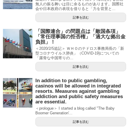
無人の振る舞いは目に余るものがあります。国際社
会や日本政府の表現を借りると「力を背景と...
記事を読む
「国際連合」の問題点は「敵国条項」
「常任理事国の拒否権」「過大な拠出金
負担」！
＜2020/2/5追記＞ ＷＨＯのテドロス事務局長の「新
型コロナウイルス肺炎」（COVID-19)についての
「露骨な中国寄りの...
記事を読む
In addition to public gambling,
casinos will be allowed in integrated
resorts. Measures against gambling
addiction and public safety measures
are essential.
＜prologue＞ I started a blog called "The Baby
Boomer Generation'...
記事を読む