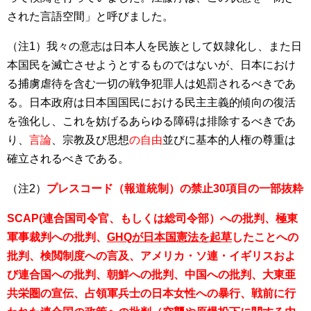
された言語空間」と呼びました。
（注1）我々の意志は日本人を民族として奴隷化し、また日
本国民を滅亡させようとするものではないが、日本におけ
る捕虜虐待を含む一切の戦争犯罪人は処罰されるべきであ
る。日本政府は日本国国民における民主主義的傾向の復活
を強化し、これを妨げるあらゆる障碍は排除するべきであ
り、
言論
、宗教及び思想
の自由
並びに基本的人権の尊重は
確立されるべきである。
（注2）
プレスコード（報道統制）の禁止30項目の一部抜粋
SCAP(連合国司令官、もしくは総司令部）への批判、極東
軍事裁判への批判、
GHQが日本国憲法を起草
したことへの
批判、検閲制度への言及、アメリカ・ソ連・イギリスおよ
び連合国への批判、朝鮮への批判、中国への批判、大東亜
共栄圏の宣伝、占領軍兵士の日本女性への暴行、戦前に行