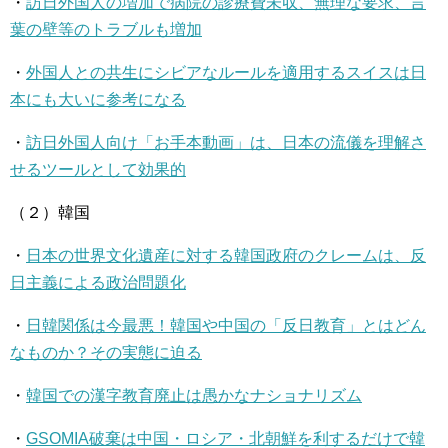
・
訪日外国人の増加で病院の診療費未収、無理な要求、言
葉の壁等のトラブルも増加
・
外国人との共生にシビアなルールを適用するスイスは日
本にも大いに参考になる
・
訪日外国人向け「お手本動画」は、日本の流儀を理解さ
せるツールとして効果的
（２）韓国
・
日本の世界文化遺産に対する韓国政府のクレームは、反
日主義による政治問題化
・
日韓関係は今最悪！韓国や中国の「反日教育」とはどん
なものか？その実態に迫る
・
韓国での漢字教育廃止は愚かなナショナリズム
・
GSOMIA破棄は中国・ロシア・北朝鮮を利するだけで韓