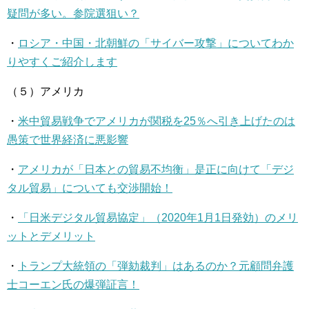
疑問が多い。参院選狙い？
・
ロシア・中国・北朝鮮の「サイバー攻撃」についてわか
りやすくご紹介します
（５）アメリカ
・
米中貿易戦争でアメリカが関税を25％へ引き上げたのは
愚策で世界経済に悪影響
・
アメリカが「日本との貿易不均衡」是正に向けて「デジ
タル貿易」についても交渉開始！
・
「日米デジタル貿易協定」（2020年1月1日発効）のメリ
ットとデメリット
・
トランプ大統領の「弾劾裁判」はあるのか？元顧問弁護
士コーエン氏の爆弾証言！