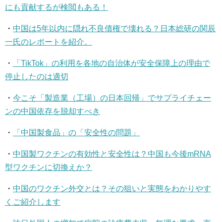
にも貢献するが検閲もある！
・
中国は5年以内に隠れ不良債権で壊れる？日本総研の関辰
一氏のレポートを紹介。
・
「TikTok」の利用を各地の自治体が安全保障上の理由で
停止したのは適切
・
今こそ「製造業（工場）の日本回帰」でサプライチェー
ンの中国依存を脱却すべき
・
「中国製食品」の「安全性の問題」
・
中国製ワクチンの有効性と安全性は？中国も今後mRNA
型ワクチンに切換えか？
・
中国のワクチン外交とは？その狙いと実態をわかりやす
くご紹介します