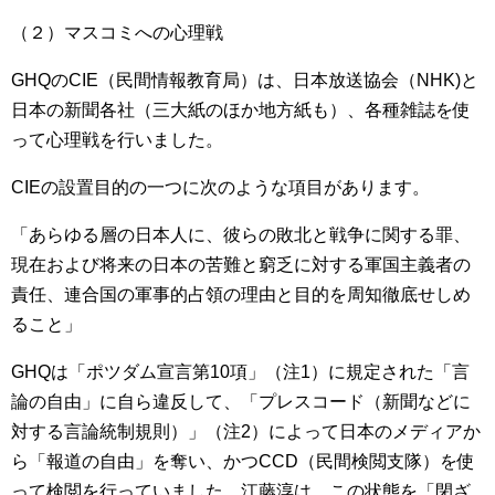
（２）マスコミへの心理戦
GHQのCIE（民間情報教育局）は、日本放送協会（NHK)と
日本の新聞各社（三大紙のほか地方紙も）、各種雑誌を使
って心理戦を行いました。
CIEの設置目的の一つに次のような項目があります。
「あらゆる層の日本人に、彼らの敗北と戦争に関する罪、
現在および将来の日本の苦難と窮乏に対する軍国主義者の
責任、連合国の軍事的占領の理由と目的を周知徹底せしめ
ること」
GHQは「ポツダム宣言第10項」（注1）に規定された「言
論の自由」に自ら違反して、「プレスコード（新聞などに
対する言論統制規則）」（注2）によって日本のメディアか
ら「報道の自由」を奪い、かつCCD（民間検閲支隊）を使
って検閲を行っていました。江藤淳は、この状態を「閉ざ