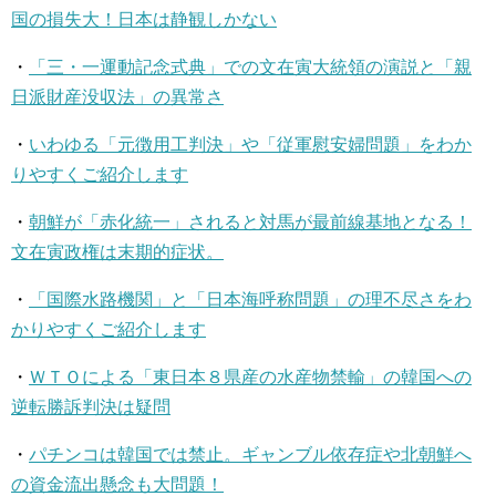
国の損失大！日本は静観しかない
・
「三・一運動記念式典」での文在寅大統領の演説と「親
日派財産没収法」の異常さ
・
いわゆる「元徴用工判決」や「従軍慰安婦問題」をわか
りやすくご紹介します
・
朝鮮が「赤化統一」されると対馬が最前線基地となる！
文在寅政権は末期的症状。
・
「国際水路機関」と「日本海呼称問題」の理不尽さをわ
かりやすくご紹介します
・
ＷＴＯによる「東日本８県産の水産物禁輸」の韓国への
逆転勝訴判決は疑問
・
パチンコは韓国では禁止。ギャンブル依存症や北朝鮮へ
の資金流出懸念も大問題！