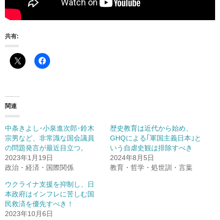
共有:
関連
中条きよし･小泉進次郎･鈴木
歴史教育は近代から始め、
宗男など、非常識な国会議員
GHQによる｢軍国主義日本｣と
の問題発言が最近目立つ。
いう自虐史観は排除すべき
2023年1月19日
2024年8月5日
政治・経済・国際関係
教育・哲学・処世訓・言葉
ウクライナ支援を抑制し、日
本政府はインフレに苦しむ国
民救済を優先すべき！
2023年10月6日