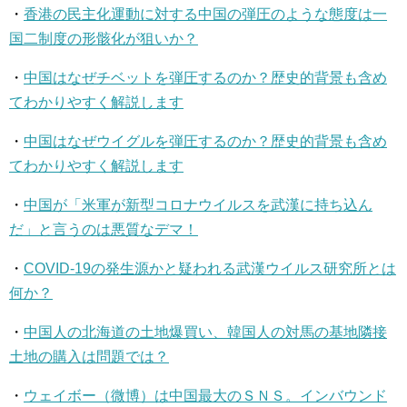
・
香港の民主化運動に対する中国の弾圧のような態度は一
国二制度の形骸化が狙いか？
・
中国はなぜチベットを弾圧するのか？歴史的背景も含め
てわかりやすく解説します
・
中国はなぜウイグルを弾圧するのか？歴史的背景も含め
てわかりやすく解説します
・
中国が「米軍が新型コロナウイルスを武漢に持ち込ん
だ」と言うのは悪質なデマ！
・
COVID-19の発生源かと疑われる武漢ウイルス研究所とは
何か？
・
中国人の北海道の土地爆買い、韓国人の対馬の基地隣接
土地の購入は問題では？
・
ウェイボー（微博）は中国最大のＳＮＳ。インバウンド