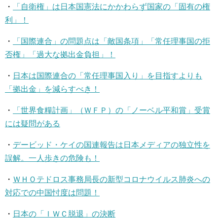
・
「自衛権」は日本国憲法にかかわらず国家の「固有の権
利」！
・
「国際連合」の問題点は「敵国条項」「常任理事国の拒
否権」「過大な拠出金負担」！
・
日本は国際連合の「常任理事国入り」を目指すよりも
「拠出金」を減らすべき！
・
「世界食糧計画」（ＷＦＰ）の「ノーベル平和賞」受賞
には疑問がある
・
デービッド・ケイの国連報告は日本メディアの独立性を
誤解。一人歩きの危険も！
・
ＷＨＯテドロス事務局長の新型コロナウイルス肺炎への
対応での中国忖度は問題！
・
日本の「ＩＷＣ脱退」の決断