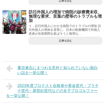
記事を読む
訪日外国人の増加で病院の診療費未収、
無理な要求、言葉の壁等のトラブルも増
加
１．訪日外国人にかかる病院でのトラブルの増加 訪
日外国人の増加を背景に、日本の医療機関で外国人
患者が在留期間を延ばそうと無理な...
記事を読む
夏目漱石にまつわる意外と知られていない面白
い話を一挙公開！
2023年度プロテスト合格者や黄金世代・プラチ
ナ世代・新世紀世代などの女子プロゴルファー
を一挙公開！