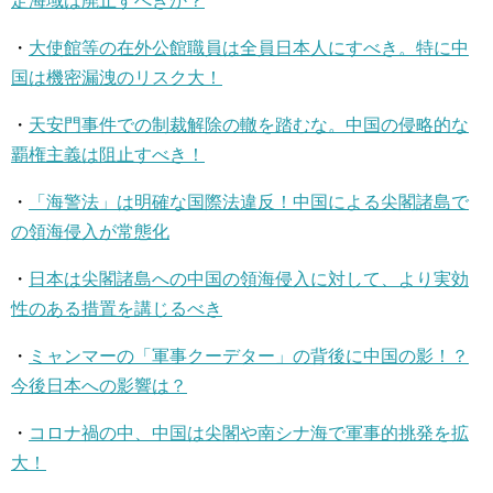
定海域は廃止すべきか？
・
大使館等の在外公館職員は全員日本人にすべき。特に中
国は機密漏洩のリスク大！
・
天安門事件での制裁解除の轍を踏むな。中国の侵略的な
覇権主義は阻止すべき！
・
「海警法」は明確な国際法違反！中国による尖閣諸島で
の領海侵入が常態化
・
日本は尖閣諸島への中国の領海侵入に対して、より実効
性のある措置を講じるべき
・
ミャンマーの「軍事クーデター」の背後に中国の影！？
今後日本への影響は？
・
コロナ禍の中、中国は尖閣や南シナ海で軍事的挑発を拡
大！