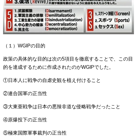
（１）WGIPの目的
政策の具体的な目的は次の5項目を徹底することで、この目
的を達成するために作成されたのがWGIPでした。
①日本人に戦争の自虐史観を植え付けること
②連合国軍の正当性
③大東亜戦争は日本の悪辣非道な侵略戦争だったこと
④原爆投下の正当性
⑤極東国際軍事裁判の正当性