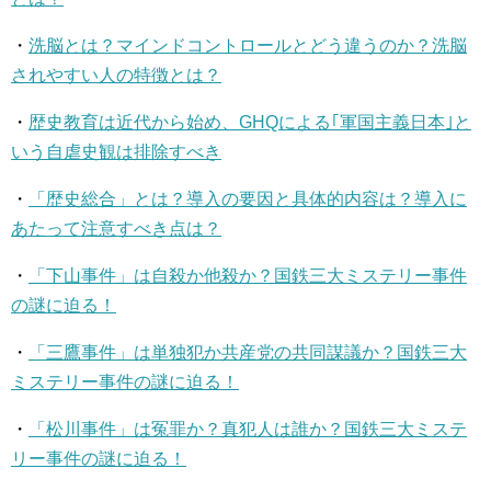
・
洗脳とは？マインドコントロールとどう違うのか？洗脳
されやすい人の特徴とは？
・
歴史教育は近代から始め、GHQによる｢軍国主義日本｣と
いう自虐史観は排除すべき
・
「歴史総合」とは？導入の要因と具体的内容は？導入に
あたって注意すべき点は？
・
「下山事件」は自殺か他殺か？国鉄三大ミステリー事件
の謎に迫る！
・
「三鷹事件」は単独犯か共産党の共同謀議か？国鉄三大
ミステリー事件の謎に迫る！
・
「松川事件」は冤罪か？真犯人は誰か？国鉄三大ミステ
リー事件の謎に迫る！