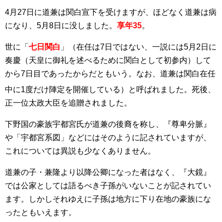
4月27日に道兼は関白宣下を受けますが、ほどなく道兼は病
になり、5月8日に没しました。
享年35
。
世に「
七日関白
」（在任は7日ではない、一説には5月2日に
奏慶（天皇に御礼を述べるために関白として初参内）して
から7日目であったからだともいう。なお、道兼は関白在任
中に1度だけ陣定を開催している
）と呼ばれました。死後、
正一位太政大臣を追贈されました。
下野国の豪族宇都宮氏が道兼の後裔を称し、『尊卑分脈』
や「宇都宮系図」などにはそのように記されていますが、
これについては異説も少なくありません。
道兼の子・兼隆より以降公卿になった者はなく、『大鏡』
では公家としては語るべき子孫がいないことが記されてい
ます。しかしそれゆえに子孫は地方に下り在地の豪族にな
ったともいえます。