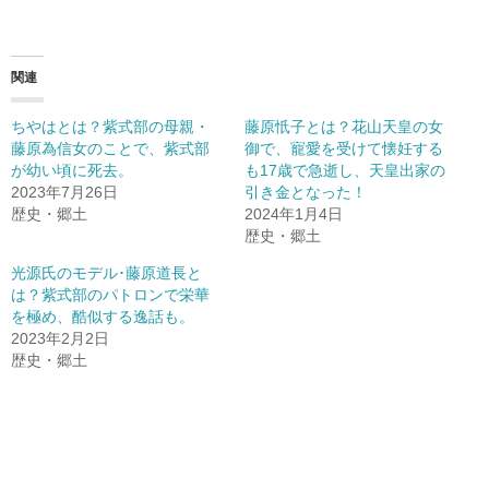
関連
ちやはとは？紫式部の母親・
藤原忯子とは？花山天皇の女
藤原為信女のことで、紫式部
御で、寵愛を受けて懐妊する
が幼い頃に死去。
も17歳で急逝し、天皇出家の
2023年7月26日
引き金となった！
歴史・郷土
2024年1月4日
歴史・郷土
光源氏のモデル･藤原道長と
は？紫式部のパトロンで栄華
を極め、酷似する逸話も。
2023年2月2日
歴史・郷土