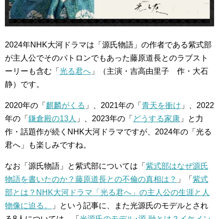
2024年NHK大河ドラマは「源氏物語」の作者である紫式部
が主人公でそのパトロンでもあった藤原道長とのラブスト
ーリーも含む「
光る君へ
」（主演・吉高由里子 作・大石
静）です。
2020年の「
麒麟がくる
」、2021年の「
青天を衝け
」、2022
年の「
鎌倉殿の13人
」、2023年の「
どうする家康
」と力
作・話題作が続くNHK大河ドラマですが、2024年の「光る
君へ」も楽しみですね。
なお「源氏物語」と紫式部については「
紫式部はなぜ源氏
物語を書いたのか？藤原道長との不倫の真相は？
」「
紫式
部とは？NHK大河ドラマ「光る君へ」の主人公の生涯と人
物像に迫る。
」という記事に、また光源氏のモデルとされ
る8人については、「
光源氏のモデル･源 融とは？イケメン