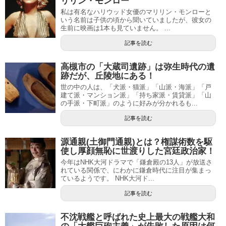
リリン・モンロー
私は有名なハリウッド女優のマリリン・モンローと
いう名前は子供の頃から聞いていましたが、彼女の
生前に映画は1本も見ていません。 ...
記事を読む
高槻市の「大蔵司遺跡」は弥生時代の遺
跡だが、丘陵地にある！
世の中の人は、「犬派・猫派」「山派・海派」「戸
建て派・マンション派」「持ち家派・賃貸派」「山
の手派・下町派」のように好みが分かれるも...
記事を読む
源通親(土御門通親)とは？権謀術数を駆
使し厚顔無恥に世渡りした宮廷政治家！
今年はNHK大河ドラマで「鎌倉殿の13人」が放送さ
れている関係で、にわかに鎌倉時代に注目が集まっ
ているようです。 NHK大河ド...
記事を読む
不沈戦艦と呼ばれた史上最大の戦艦大和