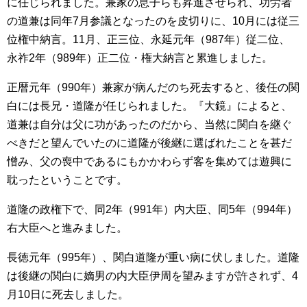
に任じられました。兼家の息子らも昇進させられ、功労者
の道兼は同年7月参議となったのを皮切りに、10月には従三
位権中納言。11月、正三位、永延元年（987年）従二位、
永祚2年（989年）正二位・権大納言と累進しました。
正暦元年（990年）兼家が病んだのち死去すると、後任の関
白には長兄・道隆が任じられました。『大鏡』によると、
道兼は自分は父に功があったのだから、当然に関白を継ぐ
べきだと望んでいたのに道隆が後継に選ばれたことを甚だ
憎み、父の喪中であるにもかかわらず客を集めては遊興に
耽ったということです。
道隆の政権下で、同2年（991年）内大臣、同5年（994年）
右大臣へと進みました。
長徳元年（995年）、関白道隆が重い病に伏しました。道隆
は後継の関白に嫡男の内大臣伊周を望みますが許されず、4
月10日に死去しました。