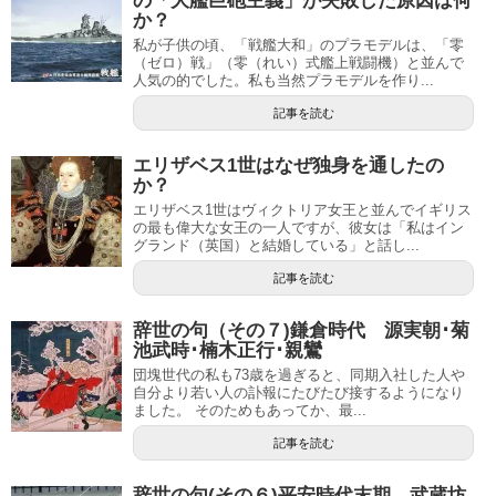
の「大艦巨砲主義」が失敗した原因は何
か？
私が子供の頃、「戦艦大和」のプラモデルは、「零
（ゼロ）戦」（零（れい）式艦上戦闘機）と並んで
人気の的でした。私も当然プラモデルを作り...
記事を読む
エリザベス1世はなぜ独身を通したの
か？
エリザベス1世はヴィクトリア女王と並んでイギリス
の最も偉大な女王の一人ですが、彼女は「私はイン
グランド（英国）と結婚している」と話し...
記事を読む
辞世の句（その７)鎌倉時代 源実朝･菊
池武時･楠木正行･親鸞
団塊世代の私も73歳を過ぎると、同期入社した人や
自分より若い人の訃報にたびたび接するようになり
ました。 そのためもあってか、最...
記事を読む
辞世の句(その６)平安時代末期 武蔵坊