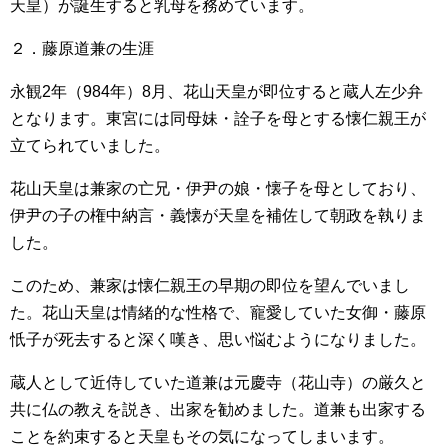
天皇）が誕生すると乳母を務めています。
２．藤原道兼の生涯
永観2年（984年）8月、花山天皇が即位すると蔵人左少弁
となります。東宮には同母妹・詮子を母とする懐仁親王が
立てられていました。
花山天皇は兼家の亡兄・伊尹の娘・懐子を母としており、
伊尹の子の権中納言・義懐が天皇を補佐して朝政を執りま
した。
このため、兼家は懐仁親王の早期の即位を望んでいまし
た。花山天皇は情緒的な性格で、寵愛していた女御・藤原
忯子が死去すると深く嘆き、思い悩むようになりました。
蔵人として近侍していた道兼は元慶寺（花山寺）の厳久と
共に仏の教えを説き、出家を勧めました。道兼も出家する
ことを約束すると天皇もその気になってしまいます。