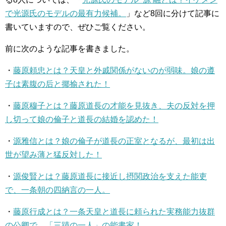
で光源氏のモデルの最有力候補。
」など8回に分けて記事に
書いていますので、ぜひご覧ください。
前に次のような記事を書きました。
・
藤原頼忠とは？天皇と外戚関係がないのが弱味。娘の遵
子は素腹の后と揶揄された！
・
藤原穆子とは？藤原道長の才能を見抜き、夫の反対を押
し切って娘の倫子と道長の結婚を認めた！
・
源雅信とは？娘の倫子が道長の正室となるが、最初は出
世が望み薄と猛反対した！
・
源俊賢とは？藤原道長に接近し摂関政治を支えた能吏
で、一条朝の四納言の一人。
・
藤原行成とは？一条天皇と道長に頼られた実務能力抜群
の公卿で、「三蹟の一人」の能書家！