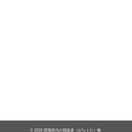
© 2018
団塊世代の我楽多（がらくた）帳
.