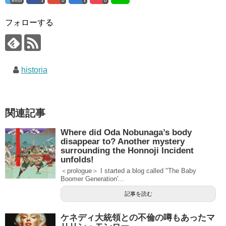
error
0
0
フォローする
historia
関連記事
Where did Oda Nobunaga’s body
disappear to? Another mystery
surrounding the Honnoji Incident
unfolds!
＜prologue＞ I started a blog called "The Baby
Boomer Generation'...
記事を読む
ケネディ大統領との不倫の噂もあったマ