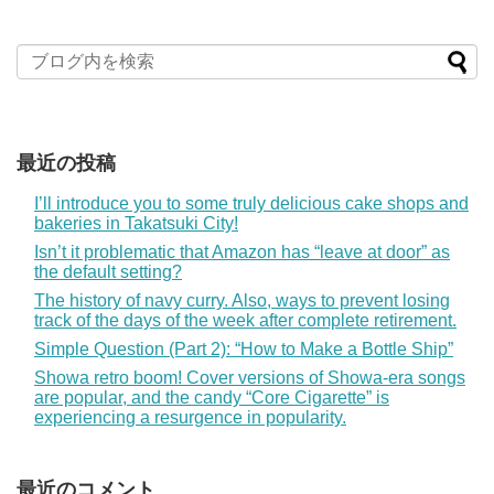
最近の投稿
I’ll introduce you to some truly delicious cake shops and
bakeries in Takatsuki City!
Isn’t it problematic that Amazon has “leave at door” as
the default setting?
The history of navy curry. Also, ways to prevent losing
track of the days of the week after complete retirement.
Simple Question (Part 2): “How to Make a Bottle Ship”
Showa retro boom! Cover versions of Showa-era songs
are popular, and the candy “Core Cigarette” is
experiencing a resurgence in popularity.
最近のコメント