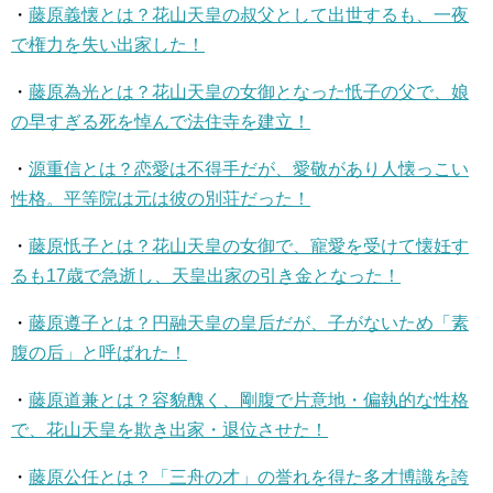
・
藤原義懐とは？花山天皇の叔父として出世するも、一夜
で権力を失い出家した！
・
藤原為光とは？花山天皇の女御となった忯子の父で、娘
の早すぎる死を悼んで法住寺を建立！
・
源重信とは？恋愛は不得手だが、愛敬があり人懐っこい
性格。平等院は元は彼の別荘だった！
・
藤原忯子とは？花山天皇の女御で、寵愛を受けて懐妊す
るも17歳で急逝し、天皇出家の引き金となった！
・
藤原遵子とは？円融天皇の皇后だが、子がないため「素
腹の后」と呼ばれた！
・
藤原道兼とは？容貌醜く、剛腹で片意地・偏執的な性格
で、花山天皇を欺き出家・退位させた！
・
藤原公任とは？「三舟の才」の誉れを得た多才博識を誇