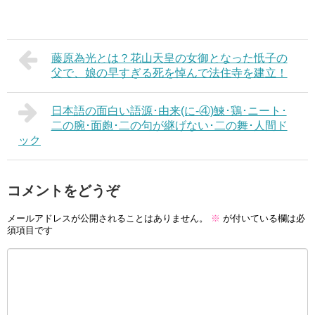
藤原為光とは？花山天皇の女御となった忯子の
父で、娘の早すぎる死を悼んで法住寺を建立！
日本語の面白い語源･由来(に-④)鰊･鶏･ニート･
二の腕･面皰･二の句が継げない･二の舞･人間ド
ック
コメントをどうぞ
メールアドレスが公開されることはありません。
※
が付いている欄は必
須項目です