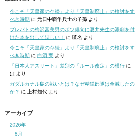
今こそ「天皇家の存続」より「天皇制廃止」の検討をす
べき時期
に
元日中戦争兵士の子孫
より
プレバトの梅沢富美男のボツ俳句に夏井先生の添削を付
けた本を出してほしい！
に
匿名
より
今こそ「天皇家の存続」より「天皇制廃止」の検討をす
べき時期
に
白須 実
より
「日本人アスリート」差別の「ルール改定」の横行
に
は
より
ガダルカナル島の戦いとは？なぜ精鋭部隊は全滅したの
か？
に
上村知代
より
アーカイブ
2026年
8月