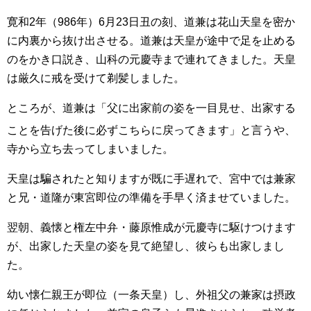
寛和2年（986年）6月23日丑の刻、道兼は花山天皇を密か
に内裏から抜け出させる。道兼は天皇が途中で足を止める
のをかき口説き、山科の元慶寺まで連れてきました。天皇
は厳久に戒を受けて剃髪しました。
ところが、道兼は「父に出家前の姿を一目見せ、出家する
ことを告げた後に必ずこちらに戻ってきます
」と言うや、
寺から立ち去ってしまいました。
天皇は騙されたと知りますが既に手遅れで、宮中では兼家
と兄・道隆が東宮即位の準備を手早く済ませていました。
翌朝、義懐と権左中弁・藤原惟成が元慶寺に駆けつけます
が、出家した天皇の姿を見て絶望し、彼らも出家しまし
た。
幼い懐仁親王が即位（一条天皇）し、外祖父の兼家は摂政