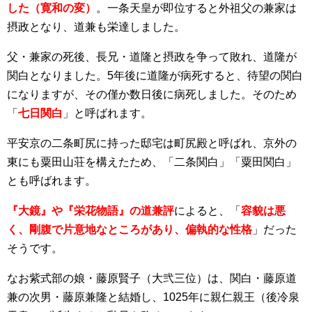
した（寛和の変）
。一条天皇が即位すると外祖父の兼家は
摂政となり、道兼も栄達しました。
父・兼家の死後、長兄・道隆と摂政を争って敗れ、道隆が
関白となりました。5年後に道隆が病死すると、待望の関白
になりますが、その僅か数日後に病死しました。そのため
「
七日関白
」と呼ばれます。
平安京の二条町尻に持った邸宅は町尻殿と呼ばれ、京外の
東にも粟田山荘を構えたため、「二条関白」「粟田関白」
とも呼ばれます。
『大鏡』や『栄花物語』の道兼評
によると、「
容貌は悪
く、剛腹で片意地なところがあり、偏執的な性格
」だった
そうです。
なお紫式部
の娘・藤原賢子（大弐三位）は、関白・藤原道
兼の次男・藤原兼隆と結婚し、1025年に親仁親王（後冷泉