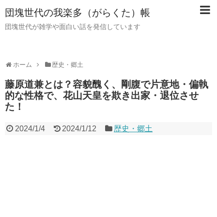
団塊世代の我楽多（がらくた）帳
団塊世代が雑学や面白い話を発信しています
ホーム
歴史・郷土
藤原道兼とは？容貌醜く、剛腹で片意地・偏執
的な性格で、花山天皇を欺き出家・退位させ
た！
2024/1/4
2024/1/12
歴史・郷土