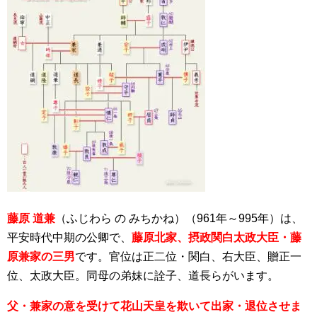
藤原 道兼
（ふじわら の みちかね）（961年～995年）は、
平安時代中期の公卿で、
藤原北家、摂政関白太政大臣・藤
原兼家の三男
です。官位は正二位・関白、右大臣、贈正一
位、太政大臣。同母の弟妹に詮子、道長らがいます。
父・兼家の意を受けて花山天皇を欺いて出家・退位させま