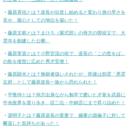
・
藤原斉信とは？道長が出世し始めると変わり身の早さを
見せ、腹心としての地位を築いた！
・
藤原文範とは？まひろ（紫式部）の母方の曽祖父で、大
雲寺を創建した公卿。
・
藤原実資とは？小野宮流の祖で、道長の「この世をば」
の歌を後世に広めた秀才官僚！
・
藤原顕光とは？無能者扱いされたが、死後は怨霊「悪霊
左府」として藤原道長一族から恐れられた！
・
平惟仲とは？地方出身ながら勉学で磨いた才覚を武器に
中央政界を渡り歩き、従二位・中納言にまで昇り詰めた！
・
源明子とは？藤原道長の妾妻で、嫡妻の源倫子に対して
鬱屈した気持ちがあった！