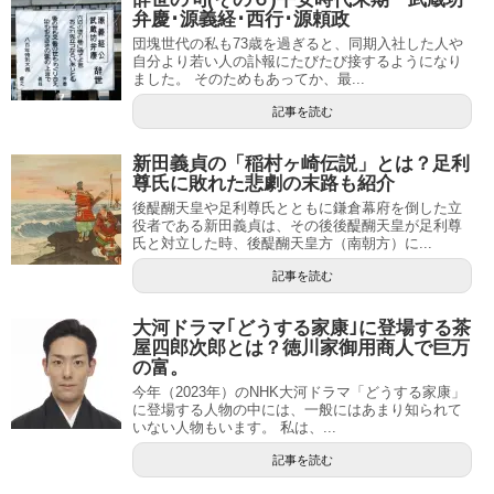
弁慶･源義経･西行･源頼政
団塊世代の私も73歳を過ぎると、同期入社した人や
自分より若い人の訃報にたびたび接するようになり
ました。 そのためもあってか、最...
記事を読む
新田義貞の「稲村ヶ崎伝説」とは？足利
尊氏に敗れた悲劇の末路も紹介
後醍醐天皇や足利尊氏とともに鎌倉幕府を倒した立
役者である新田義貞は、その後後醍醐天皇が足利尊
氏と対立した時、後醍醐天皇方（南朝方）に...
記事を読む
大河ドラマ｢どうする家康｣に登場する茶
屋四郎次郎とは？徳川家御用商人で巨万
の富。
今年（2023年）のNHK大河ドラマ「どうする家康」
に登場する人物の中には、一般にはあまり知られて
いない人物もいます。 私は、...
記事を読む