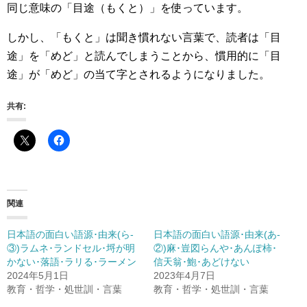
同じ意味の「目途（もくと）」を使っています。
しかし、「もくと」は聞き慣れない言葉で、読者は「目
途」を「めど」と読んでしまうことから、慣用的に「目
途」が「めど」の当て字とされるようになりました。
共有:
関連
日本語の面白い語源･由来(ら-
日本語の面白い語源･由来(あ-
③)ラムネ･ランドセル･埒が明
②)麻･豈図らんや･あんぽ柿･
かない･落語･ラリる･ラーメン
信天翁･鮑･あどけない
2024年5月1日
2023年4月7日
教育・哲学・処世訓・言葉
教育・哲学・処世訓・言葉