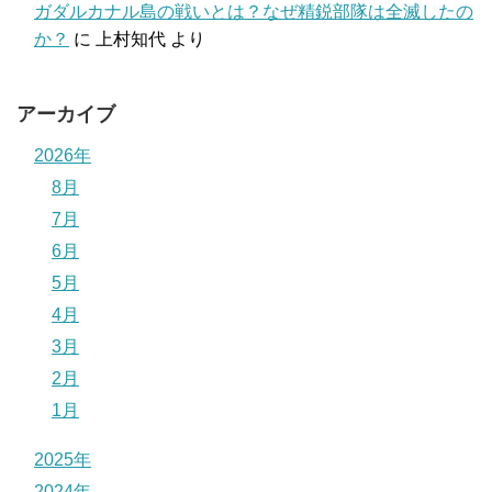
ガダルカナル島の戦いとは？なぜ精鋭部隊は全滅したの
か？
に
上村知代
より
アーカイブ
2026年
8月
7月
6月
5月
4月
3月
2月
1月
2025年
2024年