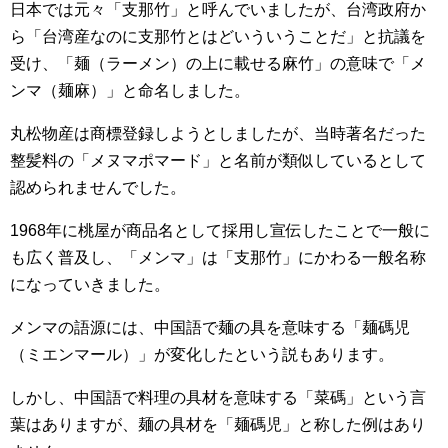
日本では元々「支那竹」と呼んでいましたが、台湾政府か
ら「台湾産なのに支那竹とはどいういうことだ」と抗議を
受け、「麺（ラーメン）の上に載せる麻竹」の意味で「メ
ンマ（麺麻）」と命名しました。
丸松物産は商標登録しようとしましたが、当時著名だった
整髪料の「メヌマポマード」と名前が類似しているとして
認められませんでした。
1968年に桃屋が商品名として採用し宣伝したことで一般に
も広く普及し、「メンマ」は「支那竹」にかわる一般名称
になっていきました。
メンマの語源には、中国語で麺の具を意味する「麺碼児
（ミエンマール）」が変化したという説もあります。
しかし、中国語で料理の具材を意味する「菜碼」という言
葉はありますが、麺の具材を「麺碼児」と称した例はあり