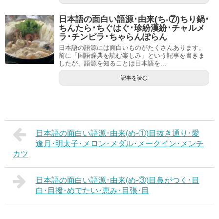
日本語の面白い語源･由来(ち-⑦)ちり鍋･
ちんたら･ちぐはぐ･珍紛漢紛･チャルメ
ラ･チンピラ･ちゃらんぽらん
日本語の語源には面白いものがたくさんあります。
前に「国語辞典を読む楽しみ」という記事を書きま
したが、語源を知ることは日本語を...
記事を読む
日本語の面白い語源･由来(め-①)目抜き通り･愛
逢月･明太子･メロン･メダル･メークイン･メンチ
カツ
日本語の面白い語源･由来(め-③)目鼻がつく･目
白･目撥･めでたい･恵み･目張･目