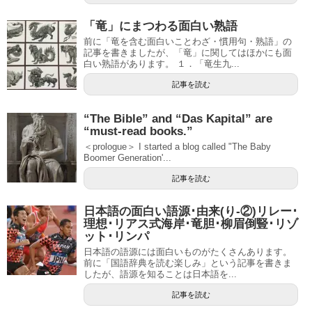
「竜」にまつわる面白い熟語
前に「竜を含む面白いことわざ・慣用句・熟語」の
記事を書きましたが、「竜」に関してはほかにも面
白い熟語があります。 １．「竜生九...
記事を読む
“The Bible” and “Das Kapital” are
“must-read books.”
＜prologue＞ I started a blog called "The Baby
Boomer Generation'...
記事を読む
日本語の面白い語源･由来(り-②)リレー･
理想･リアス式海岸･竜胆･柳眉倒豎･リゾ
ット･リンパ
日本語の語源には面白いものがたくさんあります。
前に「国語辞典を読む楽しみ」という記事を書きま
したが、語源を知ることは日本語を...
記事を読む