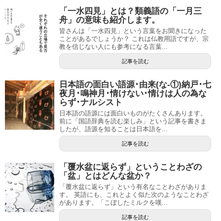
「一水四見」とは？類義語の「一月三
舟」の意味も紹介します。
皆さんは「一水四見」という言葉をお聞きになった
ことがあるでしょうか？ これは仏教用語ですが、宗
教を信じない人にも参考になる言葉...
記事を読む
日本語の面白い語源･由来(な-①)納戸･七
夜月･鳴神月･情けない･情けは人の為な
らず･ナルシスト
日本語の語源には面白いものがたくさんあります。
前に「国語辞典を読む楽しみ」という記事を書きま
したが、語源を知ることは日本語を...
記事を読む
「覆水盆に返らず」ということわざの
「盆」とはどんな盆か？
「覆水盆に返らず」という有名なことわざがありま
す。 英語にも、これとよく似た次のようなことわざ
があります。「こぼしたミルクを嘆...
記事を読む