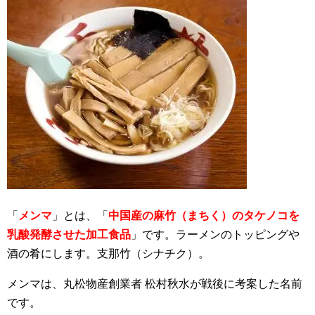
「
メンマ
」とは、「
中国産の麻竹（まちく）のタケノコを
乳酸発酵させた加工食品
」です。ラーメンのトッピングや
酒の肴にします。支那竹（シナチク）。
メンマは、丸松物産創業者 松村秋水が戦後に考案した名前
です。