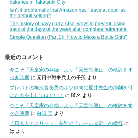
bakeries in Takatsuki City!
Isn’t it problematic that Amazon has “leave at door” as
the default setting?
The history of navy curry. Also, ways to prevent losing
track of the days of the week after complete retirement.
Simple Question (Part 2): “How to Make a Bottle Ship”
最近のコメント
今こそ「天皇家の存続」より「天皇制廃止」の検討をす
べき時期
に
元日中戦争兵士の子孫
より
プレバトの梅沢富美男のボツ俳句に夏井先生の添削を付
けた本を出してほしい！
に
匿名
より
今こそ「天皇家の存続」より「天皇制廃止」の検討をす
べき時期
に
白須 実
より
「日本人アスリート」差別の「ルール改定」の横行
に
は
より