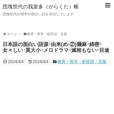
団塊世代の我楽多（がらくた）帳
団塊世代が雑学や面白い話を発信しています
ホーム
教育・哲学・処世訓・言葉
日本語の面白い語源･由来(め-②)麺麻･綿密･
女々しい･莫大小･メロドラマ･滅相もない･目途
2024/4/4
2024/4/4
教育・哲学・処世訓・言葉