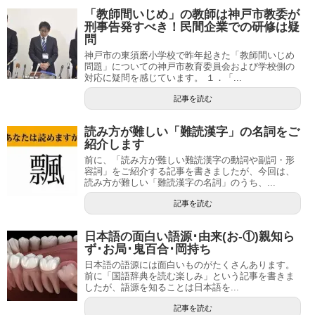
「教師間いじめ」の教師は神戸市教委が
刑事告発すべき！民間企業での研修は疑
問
神戸市の東須磨小学校で昨年起きた「教師間いじめ
問題」についての神戸市教育委員会および学校側の
対応に疑問を感じています。 １．「...
記事を読む
読み方が難しい「難読漢字」の名詞をご
紹介します
前に、「読み方が難しい難読漢字の動詞や副詞・形
容詞」をご紹介する記事を書きましたが、今回は、
読み方が難しい「難読漢字の名詞」のうち、...
記事を読む
日本語の面白い語源･由来(お-①)親知ら
ず･お局･鬼百合･岡持ち
日本語の語源には面白いものがたくさんあります。
前に「国語辞典を読む楽しみ」という記事を書きま
したが、語源を知ることは日本語を...
記事を読む