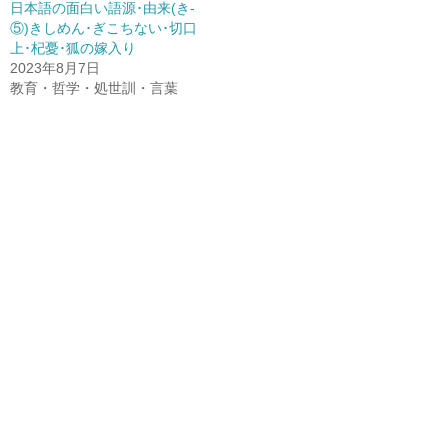
日本語の面白い語源･由来(き-
⑤)きしめん･ぎこちない･切口
上･杞憂･狐の嫁入り
2023年8月7日
教育・哲学・処世訓・言葉