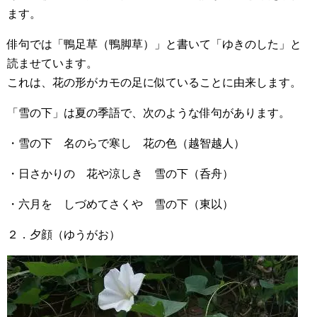
ます。
俳句では「鴨足草（鴨脚草）」と書いて「ゆきのした」と
読ませています。
これは、花の形がカモの足に似ていることに由来します。
「雪の下」は夏の季語で、次のような俳句があります。
・雪の下 名のらで寒し 花の色（越智越人）
・日さかりの 花や涼しき 雪の下（呑舟）
・六月を しづめてさくや 雪の下（東以）
２．夕顔（ゆうがお）