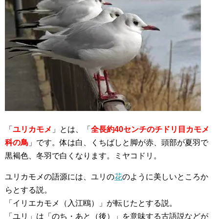
「
ユリカモメ
」とは、「
全長約40センチのチドリ目カモメ
科の鳥
」です。体は白、くちばしと脚が赤、頭部が夏羽で
黒褐色、冬羽で白くなります。ミヤコドリ。
ユリカモメの語源には、ユリの
花
のように美しいところか
らとする説。
「イリエカモメ（入江鴎）」が転じたとする説。
「ユリ」は「のち・あと（後）」を意味する古語説などが