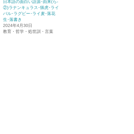
日本語の面白い語源･由来(ら-
②)ラナンキュラス･猟虎･ライ
バル･ラグビー･ライ麦･落花
生･落書き
2024年4月30日
教育・哲学・処世訓・言葉