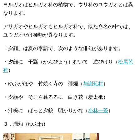
ヨルガオはヒルガオ科の植物で、ウリ科のユウガオとは異
なります。
アサガオやヒルガオもヒルガオ科で、似た命名の中では、
ユウガオだけ種類が異なります。
「夕顔」は夏の季語で、次のような俳句があります。
・夕顔に 干瓢（かんぴょう）むいて 遊びけり（
松尾芭
蕉
）
・ゆふがほや 竹焼く寺の 薄煙（
与謝蕪村
）
・夕顔や そこら暮るるに 白き花（炭太祗）
・汁椀に ぱっと夕貌 明かりかな（
小林一茶
）
３．湯船（ゆぶね）