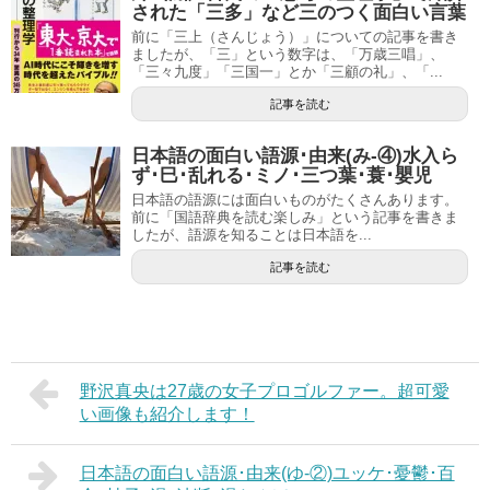
された「三多」など三のつく面白い言葉
前に「三上（さんじょう）」についての記事を書き
ましたが、「三」という数字は、「万歳三唱」、
「三々九度」「三国一」とか「三顧の礼」、「...
記事を読む
日本語の面白い語源･由来(み-④)水入ら
ず･巳･乱れる･ミノ･三つ葉･蓑･嬰児
日本語の語源には面白いものがたくさんあります。
前に「国語辞典を読む楽しみ」という記事を書きま
したが、語源を知ることは日本語を...
記事を読む
野沢真央は27歳の女子プロゴルファー。超可愛
い画像も紹介します！
日本語の面白い語源･由来(ゆ-②)ユッケ･憂鬱･百