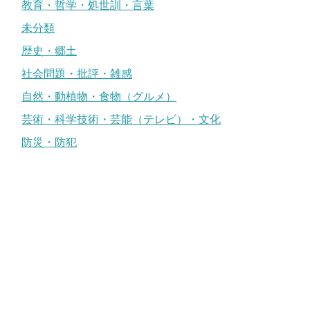
教育・哲学・処世訓・言葉
未分類
歴史・郷土
社会問題・批評・雑感
自然・動植物・食物（グルメ）
芸術・科学技術・芸能（テレビ）・文化
防災・防犯