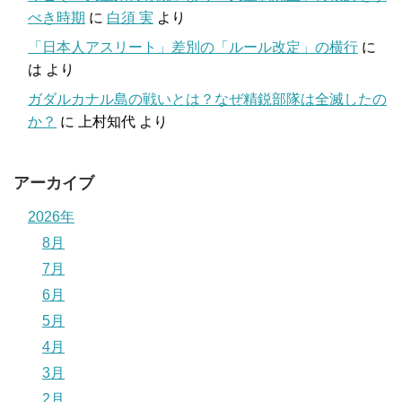
べき時期
に
白須 実
より
「日本人アスリート」差別の「ルール改定」の横行
に
は
より
ガダルカナル島の戦いとは？なぜ精鋭部隊は全滅したの
か？
に
上村知代
より
アーカイブ
2026年
8月
7月
6月
5月
4月
3月
2月