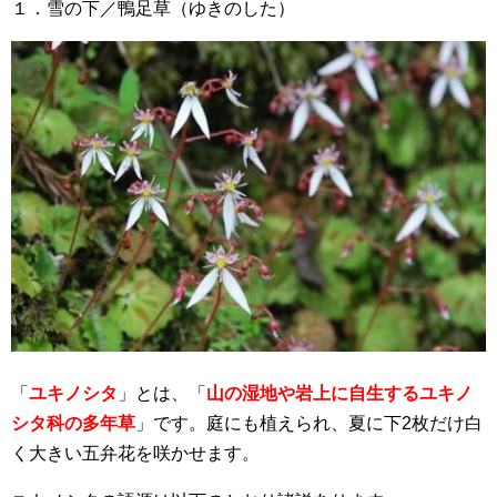
１．雪の下／鴨足草（ゆきのした）
「
ユキノシタ
」とは、「
山の湿地や岩上に自生するユキノ
シタ科の多年草
」です。庭にも植えられ、夏に下2枚だけ白
く大きい五弁花を咲かせます。