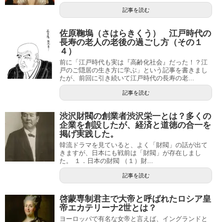
記事を読む
佐原鞠塢（さはらきくう） 江戸時代の
長寿の老人の老後の過ごし方（その１
４）
前に「江戸時代も実は『高齢化社会』だった！？江
戸のご隠居の生き方に学ぶ」という記事を書きまし
たが、前回に引き続いて江戸時代の長寿の老...
記事を読む
渋沢財閥の創業者渋沢栄一とは？多くの
企業を創設したが、経済と道徳の合一を
掲げ実践した。
韓流ドラマを見ていると、よく「財閥」の話が出て
きますが、日本にも戦前は「財閥」が存在しまし
た。 １．日本の財閥 （１）財...
記事を読む
啓蒙専制君主で大帝と呼ばれたロシア皇
帝エカテリーナ2世とは？
ヨーロッパで有名な女帝と言えば、イングランドと