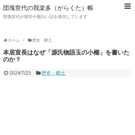
団塊世代の我楽多（がらくた）帳
団塊世代が雑学や面白い話を発信しています
ホーム
歴史・郷土
本居宣長はなぜ「源氏物語玉の小櫛」を書いた
のか？
2024/7/23
歴史・郷土