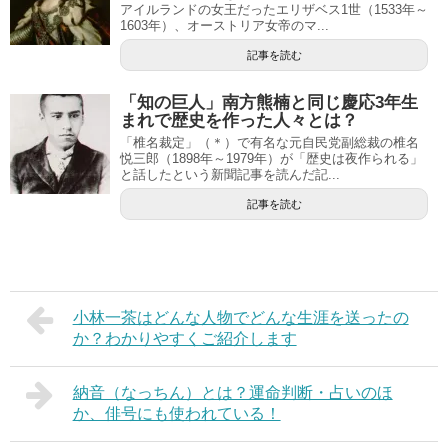
アイルランドの女王だったエリザベス1世（1533年～
1603年）、オーストリア女帝のマ...
記事を読む
「知の巨人」南方熊楠と同じ慶応3年生
まれで歴史を作った人々とは？
「椎名裁定」（＊）で有名な元自民党副総裁の椎名
悦三郎（1898年～1979年）が「歴史は夜作られる」
と話したという新聞記事を読んだ記...
記事を読む
小林一茶はどんな人物でどんな生涯を送ったの
か？わかりやすくご紹介します
納音（なっちん）とは？運命判断・占いのほ
か、俳号にも使われている！