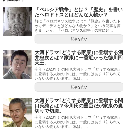
「ペルシア戦争」とは？『歴史』を書い
たヘロドトスとはどんな人物か？
前に「ペロポネソス戦争とは？『戦史』を書いたト
ゥキディデスとはどんな人物か？」という記事を書
きましたが、「ペロポネソス戦争」の前に起...
記事を読む
大河ドラマ｢どうする家康｣に登場する酒
井忠次とは？家康に一番近かった徳川四
天王。
今年（2023年）のNHK大河ドラマ「どうする家康」
に登場する人物の中には、一般にはあまり知られて
いない人物もいます。 私は、...
記事を読む
大河ドラマ｢どうする家康｣に登場する関
口氏純とは？今川氏の重臣だが家康の裏
切りで切腹。
今年（2023年）のNHK大河ドラマ「どうする家康」
に登場する人物の中には、一般にはあまり知られて
いない人物もいます。 私は、...