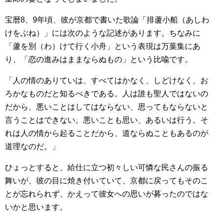
宝暦8、9年頃、彼が京都で書いた歌論「排蘆小船（あしわ
けをぶね）」には次のような記述があります。ちなみに
「蘆を別（わ）けて行く小舟」という表現は万葉集にあ
り、「恋の進みはままならぬもの」という比喩です。
「人の情のありていは、すべてはかなく、しどけなく、お
ろかなものだと知るべきである。人は誰も聖人ではないの
だから、悪いことはしてはならない、思ってもならないと
言うことはできない。悪いことも思い、あるいは行う。そ
れは人の情から起ることだから、道ならぬこともあるのが
道理なのだ。」
ひょっとすると、給仕に立つ初々しい可憐な民さんの振る
舞いが、彼の目に焼き付いていて、京都に戻ってもそのこ
とが忘れられず、かえって彼女への思いが募ったのではな
いかと思います。