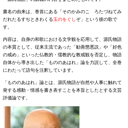
書名の由来は、巻首にある「そのかみのこゝろたづねてみ
だれたるすぢときわくる
玉のをぐし
ぞ」という彼の歌で
す。
内容は、自身の和歌における文学観を応用して、源氏物語
の本質として、従来主流であった「勧善懲悪説」や「好色
の戒め」といった仏教的・儒教的な教戒観を否定し、物語
自体から導き出した「もののあはれ」論を力説して、全巻
にわたって語句を注釈しています。
「もののあはれ」論とは、源氏物語が自然や人事に触れて
発する感動・情感を書き表すことを本旨としたとする文芸
評価論です。