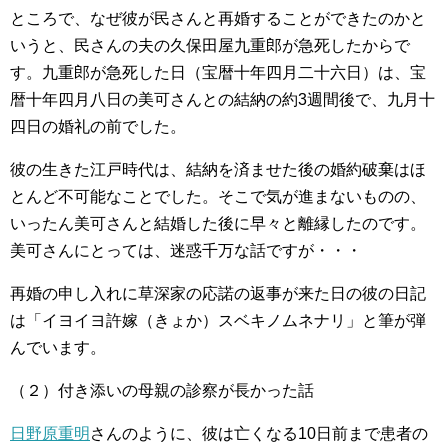
ところで、なぜ彼が民さんと再婚することができたのかと
いうと、民さんの夫の久保田屋九重郎が急死したからで
す。九重郎が急死した日（宝暦十年四月二十六日）は、宝
暦十年四月八日の美可さんとの結納の約3週間後で、九月十
四日の婚礼の前でした。
彼の生きた江戸時代は、結納を済ませた後の婚約破棄はほ
とんど不可能なことでした。そこで気が進まないものの、
いったん美可さんと結婚した後に早々と離縁したのです。
美可さんにとっては、迷惑千万な話ですが・・・
再婚の申し入れに草深家の応諾の返事が来た日の彼の日記
は「イヨイヨ許嫁（きょか）スベキノムネナリ」と筆が弾
んでいます。
（２）付き添いの母親の診察が長かった話
日野原重明
さんのように、彼は亡くなる10日前まで患者の