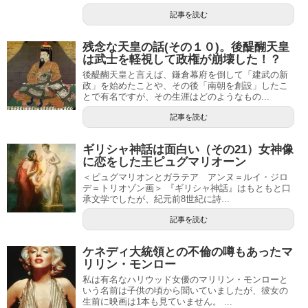
記事を読む
残念な天皇の話(その１０)。後醍醐天皇
は武士を軽視して政権が崩壊した！？
後醍醐天皇と言えば、鎌倉幕府を倒して「建武の新
政」を始めたことや、その後「南朝を創設」したこ
とで有名ですが、その生涯はどのようなもの...
記事を読む
ギリシャ神話は面白い（その21）女神像
に恋をした王ピュグマリオーン
＜ピュグマリオンとガラテア アンヌ＝ルイ・ジロ
デ＝トリオゾン画＞ 『ギリシャ神話』はもともと口
承文学でしたが、紀元前8世紀に詩...
記事を読む
ケネディ大統領との不倫の噂もあったマ
リリン・モンロー
私は有名なハリウッド女優のマリリン・モンローと
いう名前は子供の頃から聞いていましたが、彼女の
生前に映画は1本も見ていません。 ...