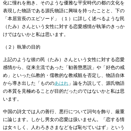
化に憧れを抱き、そのような優雅な平安時代の都の文化を
表現した物語である源氏物語に興味を持ったことと、下の
「本居宣長のエピソード」（１）に詳しく述べるような民
（たみ）さんという女性に対する恋愛感情が執筆のきっか
けではないかと私は思います。
（２）執筆の目的
上記のような彼の民（たみ）さんという女性に対する恋愛
感情から、従来主流であった「勧善懲悪説」や「好色の戒
め」といった仏教的・儒教的な教戒観を否定し、物語自体
から導き出した「ものの
あはれ
」論を力説して、源氏物語
の本質を見極めることが目的だったのではないかと私は思
います。
中国の詩文では人の善行、悪行について詞句を飾り、厳重
に論じます。しかし男女の恋愛は扱いません。「恋する情
は女々しく、人わろきさまなどをば恥ぢていはず」という