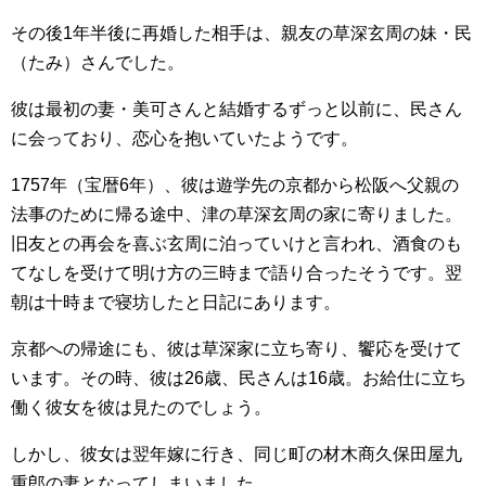
その後1年半後に再婚した相手は、親友の草深玄周の妹・民
（たみ）さんでした。
彼は最初の妻・美可さんと結婚するずっと以前に、民さん
に会っており、恋心を抱いていたようです。
1757年（宝暦6年）、彼は遊学先の京都から松阪へ父親の
法事のために帰る途中、津の草深玄周の家に寄りました。
旧友との再会を喜ぶ玄周に泊っていけと言われ、酒食のも
てなしを受けて明け方の三時まで語り合ったそうです。翌
朝は十時まで寝坊したと日記にあります。
京都への帰途にも、彼は草深家に立ち寄り、饗応を受けて
います。その時、彼は26歳、民さんは16歳。お給仕に立ち
働く彼女を彼は見たのでしょう。
しかし、彼女は翌年嫁に行き、同じ町の材木商久保田屋九
重郎の妻となってしまいました。