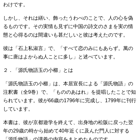
わけです。
しかし、それは繕い、飾ったうわべのことで、人の心を偽
るものです。その実情も見ずに中国の詩文のさまを実の情
態と心得るのは間違いも甚だしいと彼は考えたのです。
彼は「石上私淑言」で、「すべて恋のみにもあらず。萬の
事に唐はよからぬ人ことに多し」と述べています。
２．「源氏物語玉の小櫛」とは
「源氏物語玉の小櫛」は、本居宣長による「源氏物語」の
注釈書（全9巻）で、「もののあはれ」を提唱したことで知
られています。彼が66歳の1796年に完成し、1799年に刊行
しています。
本書は、彼が京都遊学を終えて、出身地の松阪に戻った翌
年の29歳の時から始めて40年近くに及んだ門人に対する
「源氏物語」の講義の内容をまとめたものです。