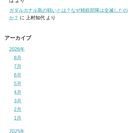
は
より
ガダルカナル島の戦いとは？なぜ精鋭部隊は全滅したの
か？
に
上村知代
より
アーカイブ
2026年
8月
7月
6月
5月
4月
3月
2月
1月
2025年