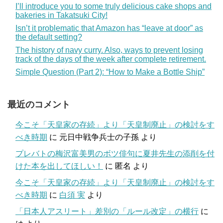
I’ll introduce you to some truly delicious cake shops and
bakeries in Takatsuki City!
Isn’t it problematic that Amazon has “leave at door” as
the default setting?
The history of navy curry. Also, ways to prevent losing
track of the days of the week after complete retirement.
Simple Question (Part 2): “How to Make a Bottle Ship”
最近のコメント
今こそ「天皇家の存続」より「天皇制廃止」の検討をす
べき時期
に
元日中戦争兵士の子孫
より
プレバトの梅沢富美男のボツ俳句に夏井先生の添削を付
けた本を出してほしい！
に
匿名
より
今こそ「天皇家の存続」より「天皇制廃止」の検討をす
べき時期
に
白須 実
より
「日本人アスリート」差別の「ルール改定」の横行
に