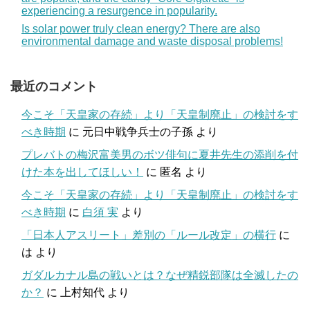
experiencing a resurgence in popularity.
Is solar power truly clean energy? There are also
environmental damage and waste disposal problems!
最近のコメント
今こそ「天皇家の存続」より「天皇制廃止」の検討をす
べき時期
に
元日中戦争兵士の子孫
より
プレバトの梅沢富美男のボツ俳句に夏井先生の添削を付
けた本を出してほしい！
に
匿名
より
今こそ「天皇家の存続」より「天皇制廃止」の検討をす
べき時期
に
白須 実
より
「日本人アスリート」差別の「ルール改定」の横行
に
は
より
ガダルカナル島の戦いとは？なぜ精鋭部隊は全滅したの
か？
に
上村知代
より