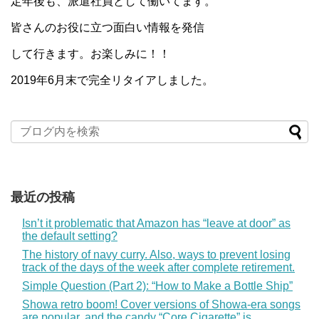
定年後も、派遣社員として働いてます。
皆さんのお役に立つ面白い情報を発信
して行きます。お楽しみに！！
2019年6月末で完全リタイアしました。
最近の投稿
Isn’t it problematic that Amazon has “leave at door” as
the default setting?
The history of navy curry. Also, ways to prevent losing
track of the days of the week after complete retirement.
Simple Question (Part 2): “How to Make a Bottle Ship”
Showa retro boom! Cover versions of Showa-era songs
are popular, and the candy “Core Cigarette” is