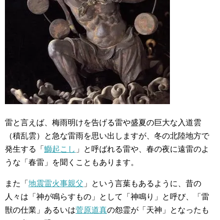
雷と言えば、梅雨明けを告げる雷や盛夏の巨大な入道雲
（積乱雲）と急な雷雨を思い出しますが、冬の北陸地方で
発生する「
鰤起こし
」と呼ばれる雷や、春の夜に遠雷のよ
うな「春雷」を聞くこともあります。
また「
地震雷火事親父
」という言葉もあるように、昔の
人々は「神が鳴らすもの」として「神鳴り」と呼び、「雷
獣の仕業」あるいは
菅原道真
の怨霊が「天神」となったも