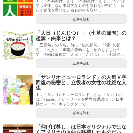
１．「不易流行」とは 「不易流行」とは、「いつま
でも変化しない本質的なものを忘れない中にも、新
しく変化を重ねているものをも取り...
記事を読む
「人日（じんじつ）」（七草の節句）の
起源・由来とは？
「五節句」のうち、前に「桃の節句」「端午の節
句」「七夕」「重陽の節句」をご紹介しましたの
で、今回は最後に「人日（じんじつ）」（七草の...
記事を読む
「サンリオピューロランド」の人気Ｖ字
回復の秘密と、立役者の女性の壮絶な人
生
１．「サンリオピューロランド」とは 「サンリオ」
は「kawaii」というワードを世界共通語にした日本
発のスーパーキャラクターで...
記事を読む
「仰げば尊し」は日本オリジナルではな
くアメリカの原曲を移植したものだっ