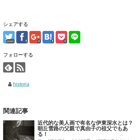
シェアする
error
0
0
フォローする
historia
関連記事
近代的な美人画で有名な伊東深水とは？
朝丘雪路の父親で真由子の祖父でもあ
る！