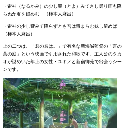
・雷神（なるかみ）の少し響（とよ）みてさし曇り雨も降
らぬか君を留めむ （柿本人麻呂）
・雷神の少し響みて降らずとも吾は留まらむ妹し留めば
（柿本人麻呂）
上の二つは、「君の名は。」で有名な新海誠監督の「言の
葉の庭」という映画で引用された和歌です。主人公のタカ
オが謎めいた年上の女性・ユキノと新宿御苑で出会うシー
ンです。