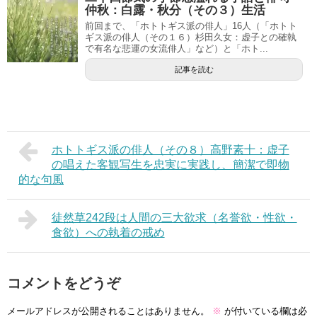
仲秋：白露・秋分（その３）生活
前回まで、「ホトトギス派の俳人」16人（「ホトト
ギス派の俳人（その１６）杉田久女：虚子との確執
で有名な悲運の女流俳人」など）と「ホト...
記事を読む
ホトトギス派の俳人（その８）高野素十：虚子
の唱えた客観写生を忠実に実践し、簡潔で即物
的な句風
徒然草242段は人間の三大欲求（名誉欲・性欲・
食欲）への執着の戒め
コメントをどうぞ
メールアドレスが公開されることはありません。
※
が付いている欄は必