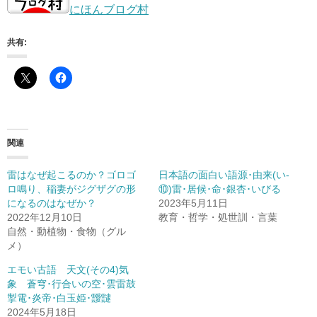
にほんブログ村
共有:
関連
雷はなぜ起こるのか？ゴロゴ
日本語の面白い語源･由来(い-
ロ鳴り、稲妻がジグザグの形
⑩)雷･居候･命･銀杏･いびる
になるのはなぜか？
2023年5月11日
2022年12月10日
教育・哲学・処世訓・言葉
自然・動植物・食物（グル
メ）
エモい古語 天文(その4)気
象 蒼穹･行合いの空･雲雷鼓
掣電･炎帝･白玉姫･靉靆
2024年5月18日