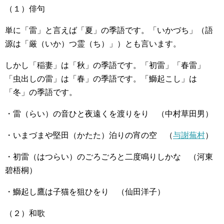
（１）俳句
単に「雷」と言えば「夏」の季語です。「いかづち」（語
源は「厳（いか）つ霊（ち）」）とも言います。
しかし「稲妻」は「秋」の季語です。「初雷」「春雷」
「虫出しの雷」は「春」の季語です。「鰤起こし」は
「冬」の季語です。
・雷（らい）の音ひと夜遠くを渡りをり （中村草田男）
・いまづまや堅田（かたた）泊りの宵の空 （
与謝蕪村
）
・初雷（はつらい）のごろごろと二度鳴りしかな （河東
碧梧桐）
・鰤起し鷹は子猫を狙ひをり （仙田洋子）
（２）和歌