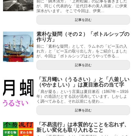
前に「鏑木清方」「上村松園」の記事を書きました
が、同じく代表的な「近代日本の美人画家」に伊東
深水がいます。 そこで今回は、伊東...
記事を読む
素朴な疑問（その２）「ボトルシップの
作り方」
前に「素朴な疑問」として、ラムネの「ビー玉の入
れ方」と「ビー玉の取り出し方」をご紹介しました
が、今回は「ボトルシップはどうやって作る...
記事を読む
「五月蠅い（うるさい）」と「八釜しい
（やかましい）」は夏目漱石の当て字
「肩が凝る」という言葉は夏目漱石（1867年～1916
年）の造語だとする説が流布しています。しかしよ
く調べてみると、それ以前にも使わ...
記事を読む
「不易流行」は本質的なことを忘れず、
新しい変化も取り入れること