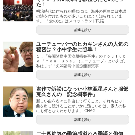
た！
明治時代に作られた唱歌には、海外の原曲に日本語
の詩を付けたものが多いことはよく知られていま
す。 「蛍の光」はスコットランド民謡...
記事を読む
ユーチューバーのヒカキンさんの人気の
秘密は？小中学生に照準！
１．「尖閣諸島中国漁船衝突事件」のＹｏｕＴｕｂ
ｅ 「ＹｏｕＴｕｂｅ」（ユーチューブ）といえば、
私はまず「尖閣諸島中国漁船衝突事...
記事を読む
盗作で訴訟になった小林亜星さんと服部
克久さんの「記念樹事件」
新しい曲を次々に作曲して行くこと、それもヒット
曲を出し続けることがいかに難しいかは、素人の私
にも何となくわかります。 CHAG...
記事を読む
二十四節気の季節感溢れる季語と俳句