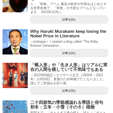
１．「和食」ブーム 最近の欧米や中国をはじめとす
る世界各地で、「和食」が大変なブームとなってい
ます。 2013年12月に...
記事を読む
Why Haruki Murakami keep losing the
Nobel Prize in Literature
＜prologue＞ I started a blog called "The Baby
Boomer Generation'...
記事を読む
「蝋人形」や「生き人形」はリアルに実
在の人間を模していて不気味でもある
＜2022/9/9追記＞エリザベス女王（1926年～2022
年）が9月8日、老衰のため96歳で亡くなりました。
謹んでご冥福をお祈り致...
記事を読む
二十四節気の季節感溢れる季語と俳句
初冬：立冬・小雪（その６）植物
前回まで、「ホトトギス派の俳人」16人（「ホトト