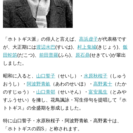
「ホトトギス派」の俳人と言えば、
高浜虚子
が代表格です
が、大正期には
渡辺水巴
(すいは)、
村上鬼城
(きじょう)、
飯
田蛇笏
(だこつ)、
前田普羅
(ふら)、
原石鼎
(せきてい)が輩出
しました。
昭和に入ると、
山口誓子
（せいし）・
水原秋桜子
（しゅう
おうし）・
阿波野青畝
（あわのせいほ）・
高野素十
（たか
のすじゅう）・
山口青邨
（せいそん）・
富安風生
（とみや
すふうせい）を擁し、花鳥諷詠・写生俳句を提唱して『ホ
トトギス』の全盛期を形成しました。
特に山口誓子・水原秋桜子・阿波野青畝・高野素十は、
「ホトトギスの四S」と称されます。