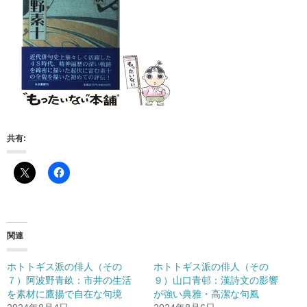
共有:
関連
ホトトギス派の俳人（その
ホトトギス派の俳人（その
７）阿波野青畝：市井の生活
９）山口青邨：漢詩文の影響
を素材に鷹揚で自在な句境
が強い典雅・高潔な句風