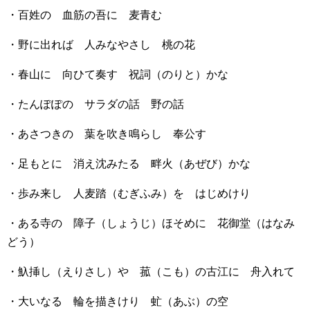
・百姓の 血筋の吾に 麦青む
・野に出れば 人みなやさし 桃の花
・春山に 向ひて奏す 祝詞（のりと）かな
・たんぽぽの サラダの話 野の話
・あさつきの 葉を吹き鳴らし 奉公す
・足もとに 消え沈みたる 畔火（あぜび）かな
・歩み来し 人麦踏（むぎふみ）を はじめけり
・ある寺の 障子（しょうじ）ほそめに 花御堂（はなみ
どう）
・魞挿し（えりさし）や 菰（こも）の古江に 舟入れて
・大いなる 輪を描きけり 虻（あぶ）の空