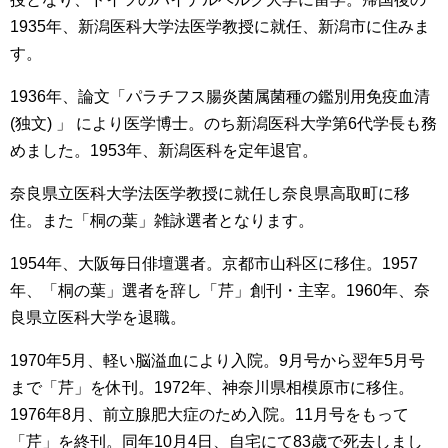
1935年、新潟医科大学法医学教授に就任、新潟市に住みま
す。
1936年、論文「パラチフス腸炎菌属菌種の鑑別用免疫血清
(独文) 」 により医学博士。のち新潟医科大学第6代学長も務
めました。1953年、新潟医科を定年退官。
奈良県立医科大学法医学教授に就任し奈良県高取町に移
住。また「桐の葉」雑詠選者となります。
1954年、大阪毎日俳壇選者。京都市山科区に移住。1957
年、「桐の葉」選者を辞し「芹」創刊・主宰。1960年、奈
良県立医科大学を退職。
1970年5月、軽い脳溢血により入院。9月号から翌年5月号
まで「芹」を休刊。1972年、神奈川県相模原市に移住。
1976年8月、前立腺肥大症のため入院。11月号をもって
「芹」を終刊。同年10月4日、自宅にて83歳で死去しまし