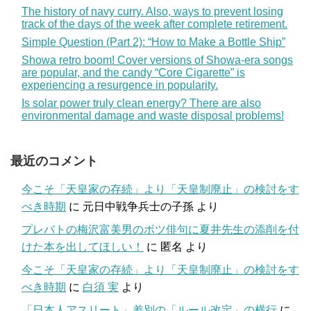
The history of navy curry. Also, ways to prevent losing
track of the days of the week after complete retirement.
Simple Question (Part 2): “How to Make a Bottle Ship”
Showa retro boom! Cover versions of Showa-era songs
are popular, and the candy “Core Cigarette” is
experiencing a resurgence in popularity.
Is solar power truly clean energy? There are also
environmental damage and waste disposal problems!
最近のコメント
今こそ「天皇家の存続」より「天皇制廃止」の検討をす
べき時期
に
元日中戦争兵士の子孫
より
プレバトの梅沢富美男のボツ俳句に夏井先生の添削を付
けた本を出してほしい！
に
匿名
より
今こそ「天皇家の存続」より「天皇制廃止」の検討をす
べき時期
に
白須 実
より
「日本人アスリート」差別の「ルール改定」の横行
に