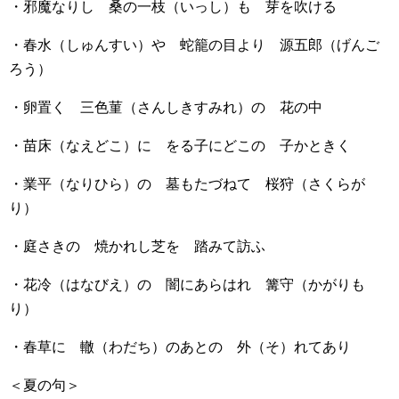
・邪魔なりし 桑の一枝（いっし）も 芽を吹ける
・春水（しゅんすい）や 蛇籠の目より 源五郎（げんご
ろう）
・卵置く 三色菫（さんしきすみれ）の 花の中
・苗床（なえどこ）に をる子にどこの 子かときく
・業平（なりひら）の 墓もたづねて 桜狩（さくらが
り）
・庭さきの 焼かれし芝を 踏みて訪ふ
・花冷（はなびえ）の 闇にあらはれ 篝守（かがりも
り）
・春草に 轍（わだち）のあとの 外（そ）れてあり
＜夏の句＞