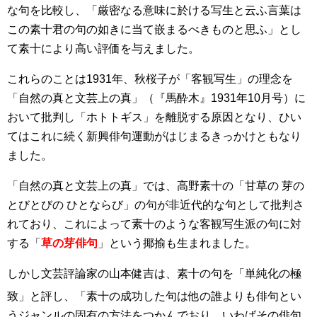
な句を比較し、「厳密なる意味に於ける写生と云ふ言葉は
この素十君の句の如きに当て嵌まるべきものと思ふ」とし
て素十により高い評価を与えました。
これらのことは1931年、秋桜子が「客観写生」の理念を
「自然の真と文芸上の真」（『馬酔木』1931年10月号）に
おいて批判し「ホトトギス」を離脱する原因となり、ひい
てはこれに続く新興俳句運動がはじまるきっかけともなり
ました。
「自然の真と文芸上の真」では、高野素十の「甘草の 芽の
とびとびの ひとならび」の句が非近代的な句として批判さ
れており、これによって素十のような客観写生派の句に対
する「
草の芽俳句
」という揶揄も生まれました。
しかし文芸評論家の山本健吉は、素十の句を「単純化の極
致」
と評し、「素十の成功した句は他の誰よりも俳句とい
うジャンルの固有の方法をつかんでおり、いわばその俳句