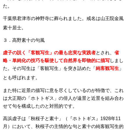
た。
千葉県君津市の神野寺に葬られました。戒名は山王院金風
素十居士
。
３．高野素十の句風
虚子の説く「客観写生」の最も忠実な実践者
とされ、
省
略・単純化の技巧を駆使して自然界を即物的に描写
しまし
た。その写生は「客観写生」を突き詰めた「
純客観写生
」
とも呼ばれます
。
また特に近景の描写に意を尽くしているのが特徴で、これ
は大正期の「ホトトギス」の俳人が遠景と近景を組み合わ
せて句を構成したのと対照的です。
高浜虚子は「秋桜子と素十」（『ホトトギス』1928年11
月）において、秋桜子の主情的な句と素十の純客観写生的