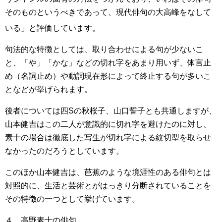
そのものというべきであって、現代俳句の大高峰をなして
いる」
と評価しています。
句法的な特徴としては、取り合わせによる句が少ないこ
と、「や」「かな」などの切れ字をあまり用いず、体言止
め（名詞止め）や動詞現在形によって終止する句が多いこ
となどが挙げられます。
後者については四Sの秋桜子、山口誓子とも共通しますが、
山本健吉はこの二人が意識的に切れ字を避けたのに対し、
素十の場合は徹底した写生が切れ字による紋切型を取らせ
なかったのだろうとしています。
このほか山本健吉は、芭蕉のような境涯性のある俳句とは
対照的に、生活と芸術とがはっきり分断されていることを
その特徴の一つとして挙げています。
４．高野素十の俳句