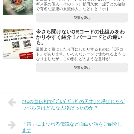
ギス派の俳人（その１６）杉田久女：虚子との確執
で有名な悲運の女流俳人」など）と「ホト...
記事を読む
今さら聞けないQRコードの仕組みをわ
かりやすく紹介！バーコードとの違い
も。
最近よく目にしたり耳にしたりするものに「QRコー
ド」があります。いろんなシーンで使われるように
なりましたが、この形にどのような意味が...
記事を読む
ﾅﾁｽの宣伝相で｢ﾌﾟﾛﾊﾟｶﾞﾝﾀﾞの天才｣と呼ばれたゲ
ッベルスはどんな人物だったのか？
「雷」にまつわる伝説など面白い話をご紹介し
ます