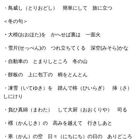
・鳥威し（とりおどし） 簡単にして 旅に立つ
＜冬の句＞
・
大榾(おおほた)を かへせば裏は 一面火
・雪片(せっぺん)の つれ立ちてくる 深空(みそら)かな
・自動車の とまりしところ 冬の山
・餅板の 上に包丁の 柄をとんとん
・凍雪（いてゆき）を 踏んで柊（ひいらぎ） 挿（さ）
しにけり
・負ひ真綿（まわた） して大厨（おおくりや） 司る
・樏（かんじき）の 高みを越えて 行きしあと
・寒（かん）の空 日々（にちにち）の日の ありどころ