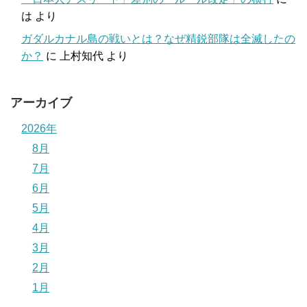
は
より
ガダルカナル島の戦いとは？なぜ精鋭部隊は全滅したの
か？
に
上村知代
より
アーカイブ
2026年
8月
7月
6月
5月
4月
3月
2月
1月