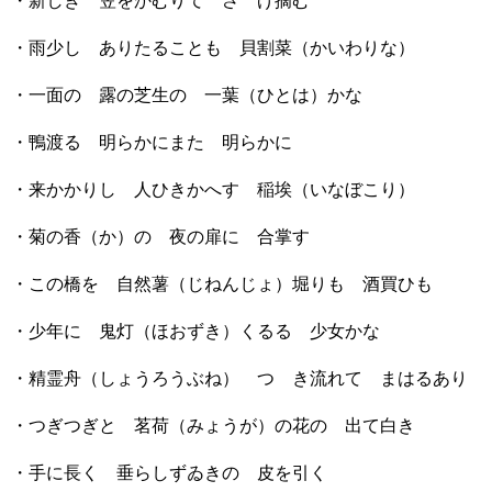
・新しき 笠をかむりて さゝげ摘む
・雨少し ありたることも 貝割菜（かいわりな）
・一面の 露の芝生の 一葉（ひとは）かな
・鴨渡る 明らかにまた 明らかに
・来かかりし 人ひきかへす 稲埃（いなぼこり）
・菊の香（か）の 夜の扉に 合掌す
・この橋を 自然薯（じねんじょ）堀りも 酒買ひも
・少年に 鬼灯（ほおずき）くるる 少女かな
・精霊舟（しょうろうぶね） つゞき流れて まはるあり
・つぎつぎと 茗荷（みょうが）の花の 出て白き
・手に長く 垂らしずゐきの 皮を引く