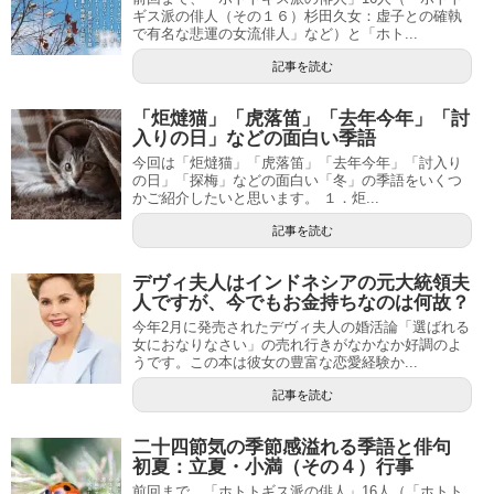
ギス派の俳人（その１６）杉田久女：虚子との確執
で有名な悲運の女流俳人」など）と「ホト...
記事を読む
「炬燵猫」「虎落笛」「去年今年」「討
入りの日」などの面白い季語
今回は「炬燵猫」「虎落笛」「去年今年」「討入り
の日」「探梅」などの面白い「冬」の季語をいくつ
かご紹介したいと思います。 １．炬...
記事を読む
デヴィ夫人はインドネシアの元大統領夫
人ですが、今でもお金持ちなのは何故？
今年2月に発売されたデヴィ夫人の婚活論「選ばれる
女におなりなさい」の売れ行きがなかなか好調のよ
うです。この本は彼女の豊富な恋愛経験か...
記事を読む
二十四節気の季節感溢れる季語と俳句
初夏：立夏・小満（その４）行事
前回まで、「ホトトギス派の俳人」16人（「ホトト