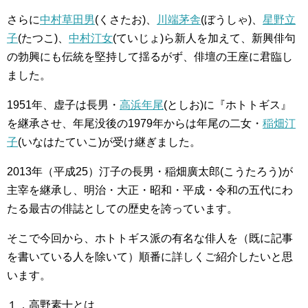
さらに
中村草田男
(くさたお)、
川端茅舎
(ぼうしゃ)、
星野立
子
(たつこ)、
中村汀女
(ていじょ)ら新人を加えて、新興俳句
の勃興にも伝統を堅持して揺るがず、俳壇の王座に君臨し
ました。
1951年、虚子は長男・
高浜年尾
(としお)に『ホトトギス』
を継承させ、年尾没後の1979年からは年尾の二女・
稲畑汀
子
(いなはたていこ)が受け継ぎました。
2013年（平成25）汀子の長男・稲畑廣太郎(こうたろう)が
主宰を継承し、明治・大正・昭和・平成・令和の五代にわ
たる最古の俳誌としての歴史を誇っています。
そこで今回から、ホトトギス派の有名な俳人を（既に記事
を書いている人を除いて）順番に詳しくご紹介したいと思
います。
１．高野素十とは