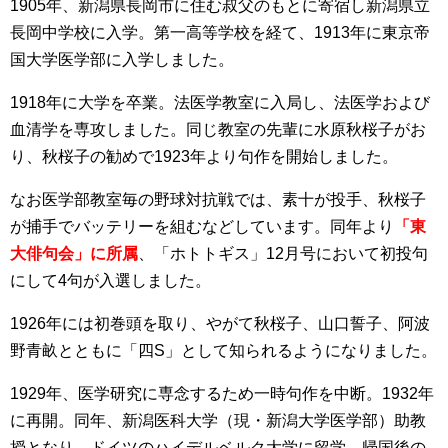
1905年、新潟県長岡市に住む叔父のもとに寄宿し新潟県立
長岡中学校に入学。第一高等学校を経て、1913年に東京帝
国大学医学部に入学しました。
1918年に大学を卒業。法医学教室に入局し、法医学および
血清学を専攻しました。同じ教室の先輩に水原秋桜子がお
り、秋桜子の勧めで1923年より句作を開始しました。
なお医学部教室毎の野球対抗戦では、素十が投手、秋桜子
が捕手でバッテリーを組むなどしています。同年より
「東
大俳句会」に所属
、「ホトトギス」12月号において初投句
にして4句が入選しました。
1926年には初巻頭を取り、やがて秋桜子、山口誓子、阿波
野青畝とともに「四S」として知られるようになりました。
1929年、医学研究に専念するため一時句作を中断。1932年
に再開。同年、新潟医科大学（現・新潟大学医学部）助教
授となり、ドイツのハイデルベルク大学に留学。帰国後の