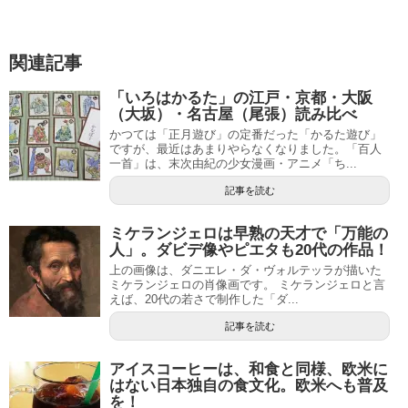
関連記事
「いろはかるた」の江戸・京都・大阪
（大坂）・名古屋（尾張）読み比べ
かつては「正月遊び」の定番だった「かるた遊び」
ですが、最近はあまりやらなくなりました。「百人
一首」は、末次由紀の少女漫画・アニメ「ち...
記事を読む
ミケランジェロは早熟の天才で「万能の
人」。ダビデ像やピエタも20代の作品！
上の画像は、ダニエレ・ダ・ヴォルテッラが描いた
ミケランジェロの肖像画です。 ミケランジェロと言
えば、20代の若さで制作した「ダ...
記事を読む
アイスコーヒーは、和食と同様、欧米に
はない日本独自の食文化。欧米へも普及
を！