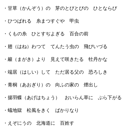
・甘草（かんぞう）の 芽のとびとびの ひとならび
・ひつぱれる 糸まつすぐや 甲虫
・くもの糸 ひとすぢよぎる 百合の前
・翅（はね）わつて てんたう虫の 飛びいづる
・籬（まがき）より 見えて咲きたる 牡丹かな
・端居（はしい）して ただ居る父の 恐ろしき
・青桐（あおぎり）の 向ふの家の 煙出し
・揚羽蝶（あげはちょう） おいらん草に ぶら下がる
・蟻地獄 松風をきく ばかりなり
・えぞにうの 北海道に 百姓す