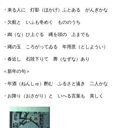
・来る人に 灯影（ほかげ）ふとある がんぎかな
・欠航と いふも冬めく もののうち
・綯（な）ひ上ぐる 縄を頭の 上までも
・縄の玉 ころがってゐる 年用意（としようい）
・春近し 石段下りて 薺（なずな）あり
＜新年の句＞
・年酒（ねんしゅ）酌む ふるさと遠き 二人かな
・お降り（おさがり）と いへる言葉も 美しく