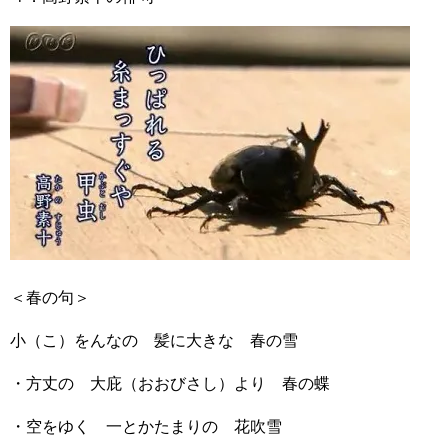
＜春の句＞
小（こ）をんなの 髪に大きな 春の雪
・方丈の 大庇（おおびさし）より 春の蝶
・空をゆく 一とかたまりの 花吹雪