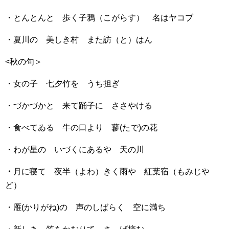
・とんとんと 歩く子鴉（こがらす） 名はヤコブ
・夏川の 美しき村 また訪（と）はん
<秋の句＞
・女の子 七夕竹を うち担ぎ
・づかづかと 来て踊子に ささやける
・食べてゐる 牛の口より 蓼(たで)の花
・わが星の いづくにあるや 天の川
・
月に寝て 夜半（よわ）きく雨や 紅葉宿（もみじや
ど）
・雁(かりがね)の 声のしばらく 空に満ち