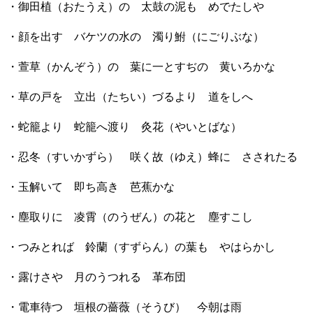
・御田植（おたうえ）の 太鼓の泥も めでたしや
・顔を出す バケツの水の 濁り鮒（にごりぶな）
・萱草（かんぞう）の 葉に一とすぢの 黄いろかな
・草の戸を 立出（たちい）づるより 道をしへ
・蛇籠より 蛇籠へ渡り 灸花（やいとばな）
・忍冬（すいかずら） 咲く故（ゆえ）蜂に さされたる
・玉解いて 即ち高き 芭蕉かな
・塵取りに 凌霄（のうぜん）の花と 塵すこし
・つみとれば 鈴蘭（すずらん）の葉も やはらかし
・露けさや 月のうつれる 革布団
・電車待つ 垣根の薔薇（そうび） 今朝は雨