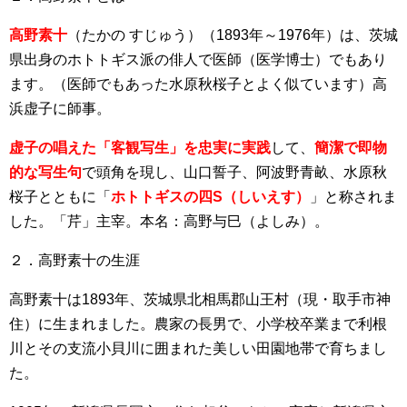
高野素十
（たかの すじゅう）（1893年～1976年）は、茨城
県出身のホトトギス派の俳人で医師（医学博士）でもあり
ます。（医師でもあった水原秋桜子とよく似ています）高
浜虚子に師事。
虚子の唱えた「客観写生」を忠実に実践
して、
簡潔で即物
的な写生句
で頭角を現し、山口誓子、阿波野青畝、水原秋
桜子とともに「
ホトトギスの四S（しいえす）
」と称されま
した。「芹」主宰。本名：高野与巳（よしみ）。
２．高野素十の生涯
高野素十は1893年、茨城県北相馬郡山王村（現・取手市神
住）に生まれました。農家の長男で、小学校卒業まで利根
川とその支流小貝川に囲まれた美しい田園地帯で育ちまし
た。