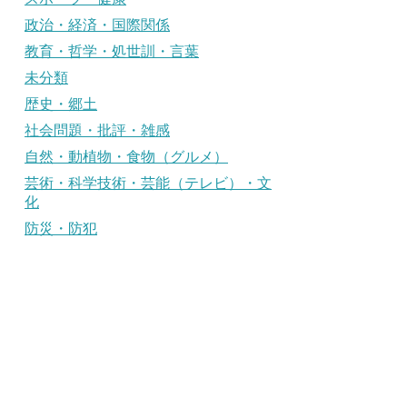
政治・経済・国際関係
教育・哲学・処世訓・言葉
未分類
歴史・郷土
社会問題・批評・雑感
自然・動植物・食物（グルメ）
芸術・科学技術・芸能（テレビ）・文
化
防災・防犯