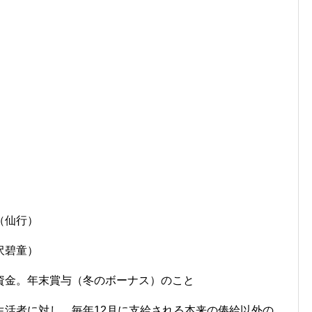
（仙行）
沢碧童）
資金。年末賞与（冬のボーナス）のこと
生活者に対し、毎年12月に支給される本来の俸給以外の