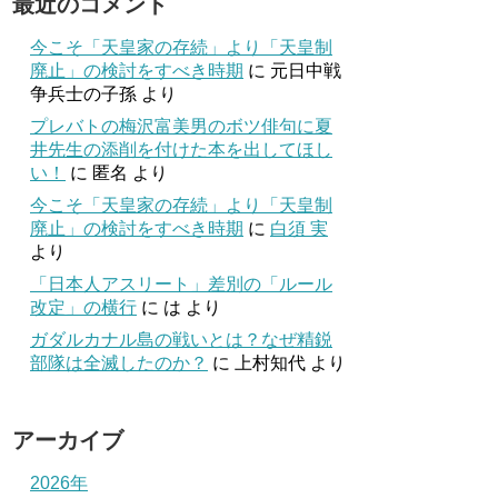
最近のコメント
今こそ「天皇家の存続」より「天皇制
廃止」の検討をすべき時期
に
元日中戦
争兵士の子孫
より
プレバトの梅沢富美男のボツ俳句に夏
井先生の添削を付けた本を出してほし
い！
に
匿名
より
今こそ「天皇家の存続」より「天皇制
廃止」の検討をすべき時期
に
白須 実
より
「日本人アスリート」差別の「ルール
改定」の横行
に
は
より
ガダルカナル島の戦いとは？なぜ精鋭
部隊は全滅したのか？
に
上村知代
より
アーカイブ
2026年