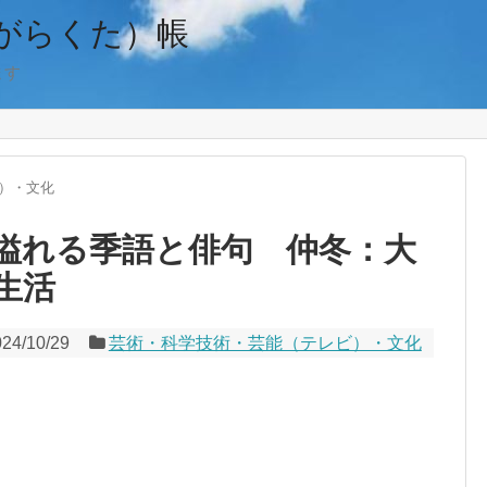
がらくた）帳
ます
）・文化
溢れる季語と俳句 仲冬：大
生活
024/10/29
芸術・科学技術・芸能（テレビ）・文化