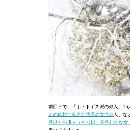
前回まで、「ホトトギス派の俳人」16
との確執で有名な悲運の女流俳
人」な
派以外の俳人（その14）長谷川かな女