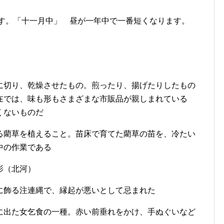
です。「十一月中」 昼が一年中で一番短くなります。
に切り、乾燥させたもの。煎ったり、揚げたりしたもの
在では、味も形もさまざまな市販品が親しまれている
くないものだ
る藺草を植えること。苗床で育てた藺草の苗を、冷たい
中の作業である
影（北河）
に飾る注連縄で、縁起が悪いとして忌まれた
に出た女乞食の一種。赤い前垂れをかけ、手ぬぐいなど