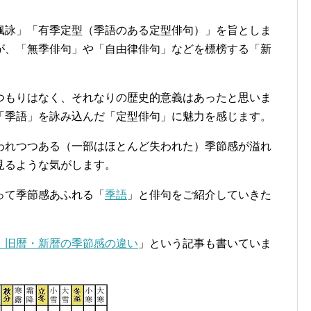
諷詠」「有季定型（季語のある定型俳句）」を旨としま
が、「無季俳句」や「自由律俳句」などを標榜する「新
つもりはなく、それなりの歴史的意義はあったと思いま
「季語」を詠み込んだ「定型俳句」に魅力を感じます。
われつつある（一部はほとんど失われた）季節感が溢れ
見るような気がします。
って季節感あふれる「
季語
」と俳句をご紹介していきた
、旧暦・新暦の季節感の違い
」という記事も書いていま