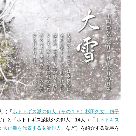
人（「
ホトトギス派の俳人（その１６）杉田久女：虚子
ど）と「ホトトギス派以外の俳人」14人（「
ホトトギス
：大正期を代表する女流俳人
」など）を紹介する記事を