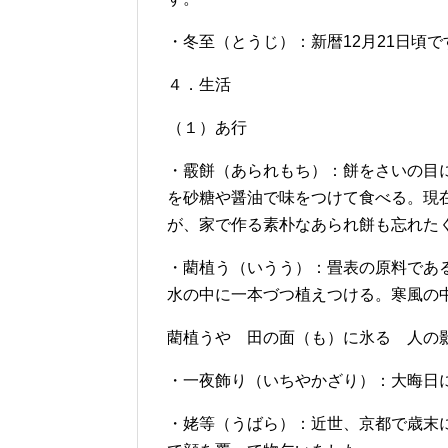
・冬至（とうじ）：新暦12月21日頃
４．生活
（１）あ行
・霰餅（あられもち）：餅をさいの目
を砂糖や醤油で味をつけて食べる。現
が、家で作る素朴なあられ餅も忘れた
・藺植う（いうう）：畳表の原料であ
水の中に一本づつ植えつける。寒風の
藺植うや 田の面（も）に氷る 人の
・一夜飾り（いちやかざり）：大晦日
・姥等（うばら）：近世、京都で歳末