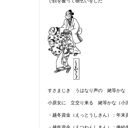
で顔を覆って物乞いをした
すさまじき うはなり声の 姥等かな
小原女に 立交り来る 姥等かな（小
・越冬資金（えっとうしきん）：年末
・越年資金（えつねんしきん）：俸給