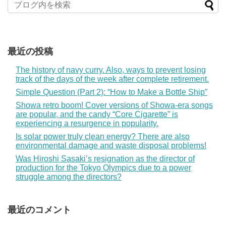
最近の投稿
The history of navy curry. Also, ways to prevent losing
track of the days of the week after complete retirement.
Simple Question (Part 2): “How to Make a Bottle Ship”
Showa retro boom! Cover versions of Showa-era songs
are popular, and the candy “Core Cigarette” is
experiencing a resurgence in popularity.
Is solar power truly clean energy? There are also
environmental damage and waste disposal problems!
Was Hiroshi Sasaki’s resignation as the director of
production for the Tokyo Olympics due to a power
struggle among the directors?
最近のコメント