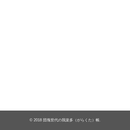
© 2018
団塊世代の我楽多（がらくた）帳
.