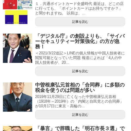
１．共通ポイントカード全盛時代 最近は、どこの店
に行っても、「ポイントカードはお持ちですか？」
と聞かれますね。 以前は、...
記事を読む
「デジタル庁」の創設よりも、「サイバ
ーセキュリティー対策強化」の方が急
務！
＜2021/3/22追記＞LINEの個人情報が中国人技術者に
閲覧可能となっていた問題 報道によれば「4人の中
国人技術者が、20...
記事を読む
中曽根康弘元首相の「合同葬」に多額の
税金を使うのは問題が多い
2019年11月29日に亡くなった中曽根康弘元首相
（1918年～2019年）の「内閣と自民党との合同葬」
が10月17日に東京・高輪の...
記事を読む
「暴言」で辞職した「明石市長３選」で