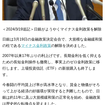
＜2024/3/19追記＞日銀がようやくマイナス金利政策を解除
日銀は3月19日の金融政策決定会合で、大規模な金融緩和策
の柱である
マイナス金利政策
の解除を決めました。
2007年以来17年ぶりの利上げです。長期金利を低く抑える
ための長短金利操作も撤廃し、事実上のゼロ金利政策に移
行します。上場投資信託（ETF）の新規購入も終了しま
す。
今春闘の平均賃上げ率が高水準となり、賃金と物価がそろ
って上がる経済の好循環が実現すると判断したもので、日
銀は約11年に及ぶ大規模緩和策の正常化を始め、金融政策
は歴史的な転換点を迎えました。