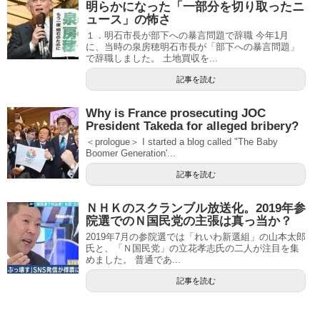
明らかになった「一部分を切り取ったニ
ュース」の怖さ
１．明石市長が部下への暴言問題で辞職 今年1月
に、当時の泉房穂明石市長が「部下への暴言問題」
で辞職しました。 土地買収を...
記事を読む
Why is France prosecuting JOC
President Takeda for alleged bribery?
＜prologue＞ I started a blog called "The Baby
Boomer Generation'...
記事を読む
ＮＨＫのスクランブル放送化。2019年参
院選でのＮ国民党の主張は真っ当か？
2019年7月の参院選では「れいわ新選組」の山本太郎
氏と、「Ｎ国民党」の立花孝志氏の二人が注目を集
めました。 普通であ...
記事を読む