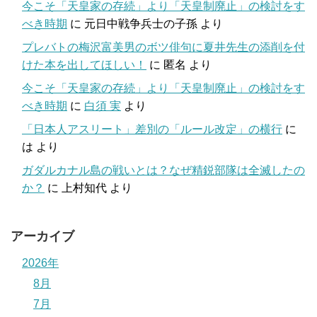
今こそ「天皇家の存続」より「天皇制廃止」の検討をす
べき時期
に
元日中戦争兵士の子孫
より
プレバトの梅沢富美男のボツ俳句に夏井先生の添削を付
けた本を出してほしい！
に
匿名
より
今こそ「天皇家の存続」より「天皇制廃止」の検討をす
べき時期
に
白須 実
より
「日本人アスリート」差別の「ルール改定」の横行
に
は
より
ガダルカナル島の戦いとは？なぜ精鋭部隊は全滅したの
か？
に
上村知代
より
アーカイブ
2026年
8月
7月