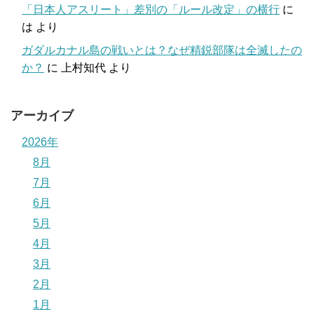
「日本人アスリート」差別の「ルール改定」の横行
に
は
より
ガダルカナル島の戦いとは？なぜ精鋭部隊は全滅したの
か？
に
上村知代
より
アーカイブ
2026年
8月
7月
6月
5月
4月
3月
2月
1月