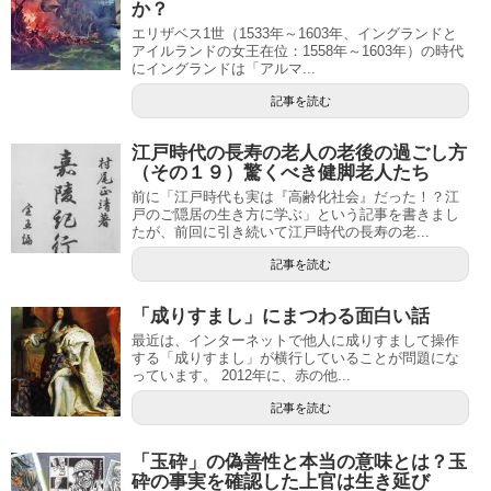
か？
エリザベス1世（1533年～1603年、イングランドと
アイルランドの女王在位：1558年～1603年）の時代
にイングランドは「アルマ...
記事を読む
江戸時代の長寿の老人の老後の過ごし方
（その１９）驚くべき健脚老人たち
前に「江戸時代も実は『高齢化社会』だった！？江
戸のご隠居の生き方に学ぶ」という記事を書きまし
たが、前回に引き続いて江戸時代の長寿の老...
記事を読む
「成りすまし」にまつわる面白い話
最近は、インターネットで他人に成りすまして操作
する「成りすまし」が横行していることが問題にな
っています。 2012年に、赤の他...
記事を読む
「玉砕」の偽善性と本当の意味とは？玉
砕の事実を確認した上官は生き延び