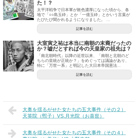
た！？
太平洋戦争で日本軍が敗色濃厚になった頃から、各
地で「○○島玉砕」とか「一億玉砕」とかいう言葉が
たびたび聞かれるようになりました。 ...
記事を読む
大室寅之祐は本当に南朝の末裔だったの
か？嘘だとすれば今の天皇家の祖先は？
「南北朝時代」以降の近世以来、「南朝と北朝のど
ちらの皇統が正統か？」をめぐっては議論があり、
特に「万世一系」と明記した大日本帝国憲法...
記事を読む
大奥を揺るがせた女たちの五大事件（その２）
天英院（煕子）VS.月光院（お喜世）
大奥を揺るがせた女たちの五大事件（その４）