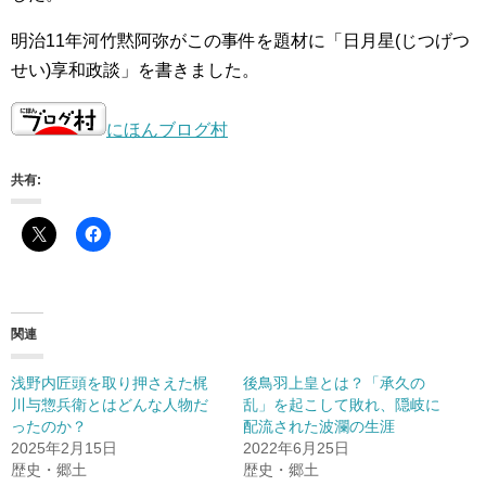
明治11年河竹黙阿弥がこの事件を題材に「日月星(じつげつ
せい)享和政談」を書きました。
にほんブログ村
共有:
関連
浅野内匠頭を取り押さえた梶
後鳥羽上皇とは？「承久の
川与惣兵衛とはどんな人物だ
乱」を起こして敗れ、隠岐に
ったのか？
配流された波瀾の生涯
2025年2月15日
2022年6月25日
歴史・郷土
歴史・郷土