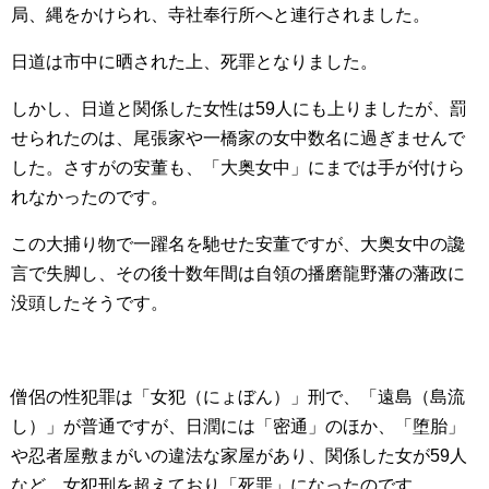
局、縄をかけられ、寺社奉行所へと連行されました。
日道は市中に晒された上、死罪となりました。
しかし、日道と関係した女性は59人にも上りましたが、罰
せられたのは、尾張家や一橋家の女中数名に過ぎませんで
した。さすがの安董も、「大奥女中」にまでは手が付けら
れなかったのです。
この大捕り物で一躍名を馳せた安董ですが、大奥女中の讒
言で失脚し、その後十数年間は自領の播磨龍野藩の藩政に
没頭したそうです。
僧侶の性犯罪は「女犯（にょぼん）」刑で、「遠島（島流
し）」が普通ですが、日潤には「密通」のほか、「堕胎」
や忍者屋敷まがいの違法な家屋があり、関係した女が59人
など、女犯刑を超えており「死罪」になったのです。