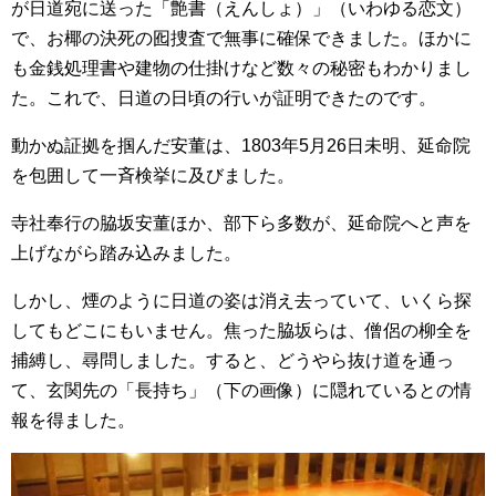
が日道宛に送った「艶書（えんしょ）」（いわゆる恋文）
で、お椰の決死の囮捜査で無事に確保できました。ほかに
も金銭処理書や建物の仕掛けなど数々の秘密もわかりまし
た。これで、日道の日頃の行いが証明できたのです。
動かぬ証拠を掴んだ安董は、1803年5月26日未明、延命院
を包囲して一斉検挙に及びました。
寺社奉行の脇坂安董ほか、部下ら多数が、延命院へと声を
上げながら踏み込みました。
しかし、煙のように日道の姿は消え去っていて、いくら探
してもどこにもいません。焦った脇坂らは、僧侶の柳全を
捕縛し、尋問しました。すると、どうやら抜け道を通っ
て、玄関先の「長持ち」（下の画像）に隠れているとの情
報を得ました。