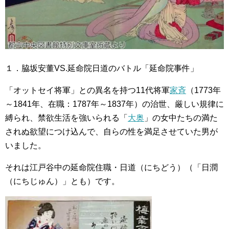
１．脇坂安董VS.延命院日道のバトル「延命院事件」
「オットセイ将軍」との異名を持つ11代将軍
家斉
（1773年
～1841年、在職：1787年～1837年）の治世、厳しい規律に
縛られ、禁欲生活を強いられる「
大奥
」の女中たちの満た
されぬ欲望につけ込んで、自らの性を満足させていた男が
いました。
それは江戸谷中の延命院住職・日道（にちどう）（「日潤
（にちじゅん）」とも）です。