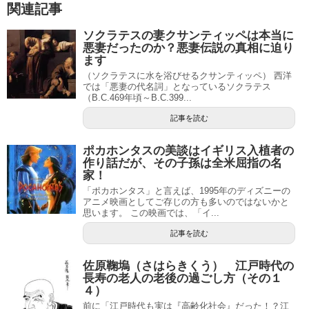
関連記事
ソクラテスの妻クサンティッペは本当に
悪妻だったのか？悪妻伝説の真相に迫り
ます
（ソクラテスに水を浴びせるクサンティッペ） 西洋
では「悪妻の代名詞」となっているソクラテス
（B.C.469年頃～B.C.399...
記事を読む
ポカホンタスの美談はイギリス入植者の
作り話だが、その子孫は全米屈指の名
家！
「ポカホンタス」と言えば、1995年のディズニーの
アニメ映画としてご存じの方も多いのではないかと
思います。 この映画では、「イ...
記事を読む
佐原鞠塢（さはらきくう） 江戸時代の
長寿の老人の老後の過ごし方（その１
４）
前に「江戸時代も実は『高齢化社会』だった！？江