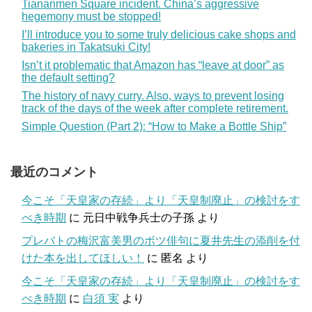
Tiananmen Square incident. China’s aggressive
hegemony must be stopped!
I’ll introduce you to some truly delicious cake shops and
bakeries in Takatsuki City!
Isn’t it problematic that Amazon has “leave at door” as
the default setting?
The history of navy curry. Also, ways to prevent losing
track of the days of the week after complete retirement.
Simple Question (Part 2): “How to Make a Bottle Ship”
最近のコメント
今こそ「天皇家の存続」より「天皇制廃止」の検討をす
べき時期
に
元日中戦争兵士の子孫
より
プレバトの梅沢富美男のボツ俳句に夏井先生の添削を付
けた本を出してほしい！
に
匿名
より
今こそ「天皇家の存続」より「天皇制廃止」の検討をす
べき時期
に
白須 実
より