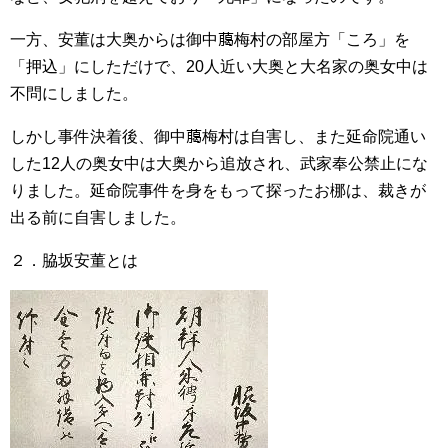
一方、安董は大奥からは御中﨟梅村の部屋方「ころ」を
「押込」にしただけで、20人近い大奥と大名家の奥女中は
不問にしました。
しかし事件決着後、御中﨟梅村は自害し、また延命院通い
した12人の奥女中は大奥から追放され、武家奉公禁止にな
りました。延命院事件を身をもって探ったお梛は、裁きが
出る前に自害しました。
２．脇坂安董とは