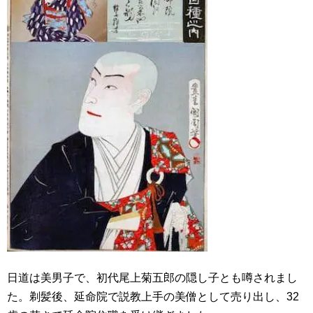
日道は美男子で、初代尾上菊五郎の隠し子とも噂されまし
た。剃髪後、延命院で説教上手の美僧として売り出し、32