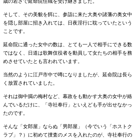
歳の若さで延命院住職を受け継ぎました。
そして、その美貌を餌に、参詣に来た大奥や諸藩の奥女中
を隠し部屋に招き入れては、日夜淫行に耽っていたという
ことです。
延命院に通った女中の数は、とても一人で相手にできる数
ではなく、日道は歌舞伎役者を動員して女たちの相手を務
めさせていたとも言われています。
当然のように江戸市中で噂になりましたが、延命院は長ら
く放置されていました。
それは御中臈の梅村など、幕政をも動かす大奥の女中が絡
んでいるだけに、「寺社奉行」といえども手が出せなかっ
たのです。
そんな「女郎屋」ならぬ「男郎屋」（今でいう「ホストク
ラブ」？）に初めて捜査のメスを入れたのが、寺社奉行の