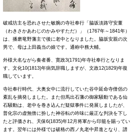
破戒坊主を恐れさせた敏腕の寺社奉行「脇坂淡路守安董
（わきさかあわじのかみやすただ）」（1767年～1841年）
は、播磨竜野藩主で後に老中となりました。脇坂安親の次
男で、母は上田義当の娘です。通称中務大輔。
外様大名ながら奏者番、寛政3(1791)年寺社奉行となりま
す。文化10(1813)年病気辞職しますが、文政12(1829)年復
職しています。
寺社奉行時代、大奥女中に流行していた谷中延命寺僧侶の
紊乱を摘発しました。また但馬出石藩の御家騒動である仙
石騒動は、老中を巻き込んだ疑獄事件に発展しましたが、
普化宗の虚無僧に扮した神谷転の吟味に厳正な判決を下し
たと評価され、天保6(1835)年12月将軍から印籠を賜ってい
ます。翌年には外様では破格の西ノ丸老中昇進となり、譜