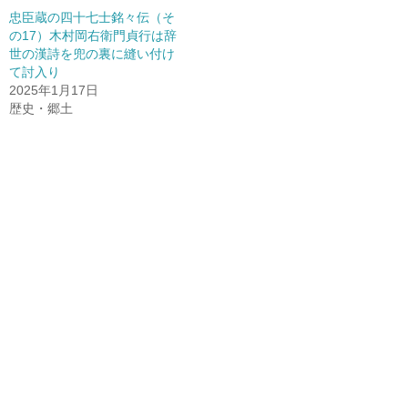
忠臣蔵の四十七士銘々伝（そ
の17）木村岡右衛門貞行は辞
世の漢詩を兜の裏に縫い付け
て討入り
2025年1月17日
歴史・郷土