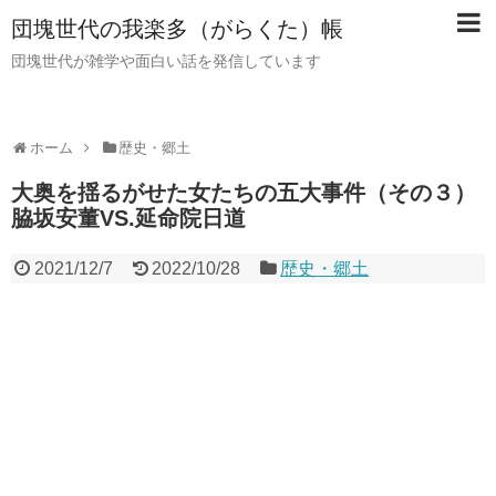
団塊世代の我楽多（がらくた）帳
団塊世代が雑学や面白い話を発信しています
ホーム
歴史・郷土
大奥を揺るがせた女たちの五大事件（その３）
脇坂安董VS.延命院日道
2021/12/7
2022/10/28
歴史・郷土