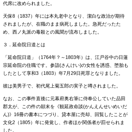
代席に改められました。
天保8（1837）年には本丸老中となり、潔白な政治が期待
されましたが、在職のまま病死しました。急死だったた
め、西ノ丸派の毒殺との風聞が流布しました。
３．延命院日道とは
「延命院日道」（1764年？～1803年）は、江戸谷中の日蓮
宗延命院の住職です。参詣(さんけい)の女性を誘惑、堕胎も
したとして享和3（1803）年7月29日死罪となりました。
彼は美男子で、初代尾上菊五郎の実子と噂されました。
なお、この事件直後に元幕府奥右筆に侍奉公していた品田
郡太が、この件の顛末を《観延政命談(かんえんせいめいだ
ん)》16冊の書本につづり、貸本屋に売却、回覧したことが
文化2（1805）年に発覚し、作者ほか関係者が罰せられま
した。