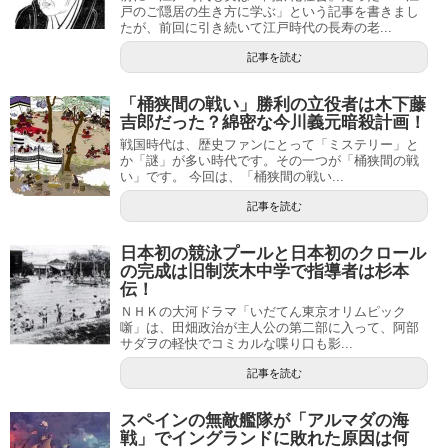
戸のご隠居の生き方に学ぶ」という記事を書きまし
たが、前回に引き続いて江戸時代の長寿の老...
記事を読む
「桶狭間の戦い」勝利の立役者は木下藤
吉郎だった？綿密な今川義元暗殺計画！
戦国時代は、歴史ファンにとって「ミステリー」と
か「謎」が多い時代です。その一つが「桶狭間の戦
い」です。 今回は、「桶狭間の戦い...
記事を読む
日本初の競泳プールと日本初のクロール
の完成は旧制茨木中学で指導者は杉本
伝！
ＮＨＫの大河ドラマ「いだてん東京オリムピック
噺」は、田畑政治が主人公の第二部に入って、阿部
サダヲの軽快でコミカルな喋り口も影...
記事を読む
スペインの無敵艦隊が「アルマダの海
戦」でイングランドに敗れた原因は何