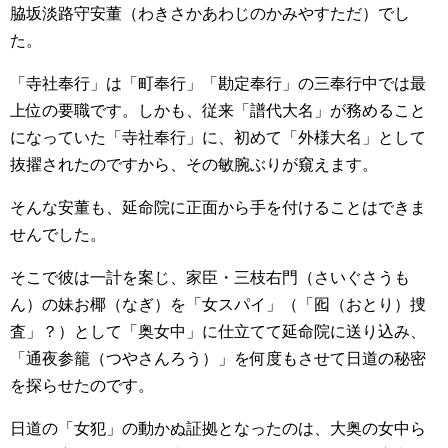
脇坂淡路守安董（わきさかあわじのかみやすただ）でし
た。
「寺社奉行」は「町奉行」「勘定奉行」の三奉行中では最
上位の要職です。しかも、従来「譜代大名」が務めること
になっていた「寺社奉行」に、初めて「外様大名」として
抜擢されたのですから、その敏腕ぶりが窺えます。
そんな安董も、延命院に正面から手を付けることはできま
せんでした。
そこで彼は一計を案じ、家臣・三枝右門（さいぐさうも
ん）の妹お椰（なぎ）を「女スパイ」（「囮（おとり）捜
査」？）として「奥女中」に仕立てて延命院に送り込み、
「通夜参籠（つやさんろう）」を何度もさせて日道の秘密
を探らせたのです。
日道の「女犯」の動かぬ証拠となったのは、大奥の女中ら