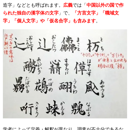
造字」などとも呼ばれます。
広義
では「
中国以外の国で作
られた独自の漢字体の文字
」で、
「方言文字」「職域文
字」「個人文字」や「仮名合字」も含みます
。
学者によって定義・解釈が異なり、調査が不十分であるな