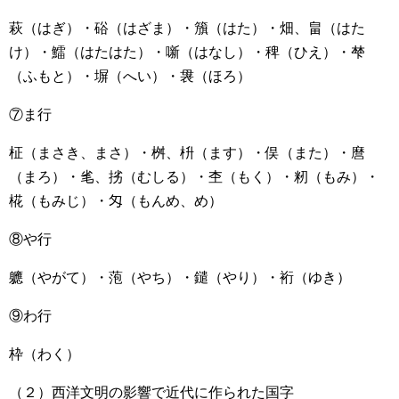
萩（はぎ）・硲（はざま）・籏（はた）・畑、畠（はた
け）・鱩（はたはた）・噺（はなし）・稗（ひえ）・梺
（ふもと）・塀（へい）・袰（ほろ）
⑦ま行
柾（まさき、まさ）・桝、枡（ます）・俣（また）・麿
（まろ）・毟、挘（むしる）・杢（もく）・籾（もみ）・
椛（もみじ）・匁（もんめ、め）
⑧や行
軈（やがて）・萢（やち）・鑓（やり）・裄（ゆき）
⑨わ行
枠（わく）
（２）西洋文明の影響で近代に作られた国字