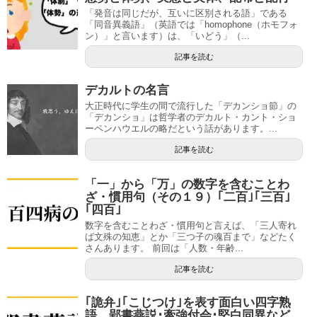
「発音は同じだが、互いに区別される語」である
「同音異義語」（英語では「homophone（ホモフォ
ン）」と言います）は、「いどう」（...
記事を読む
デカルトの名言
大正時代に学生の間で流行した「デカンショ節」の
「デカンショ」は哲学者のデカルト・カント・ショ
ーペンハウエルの略だという話があります。...
記事を読む
「一」から「万」の数字を含むことわ
ざ・慣用句（その１９）｢二百｣｢三百｣
｢四百｣
数字を含むことわざ・慣用句と言えば、「三人寄れ
ば文殊の知恵」とか「三つ子の魂百まで」などたく
さんあります。 前回は「人数・年齢...
記事を読む
｢詭弁｣｢こじつけ｣を表す面白い四字熟
語。郢書燕説･牽強付会･堅白同異など