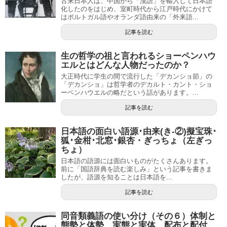
古来日本人は、中国から「漢語」を輸入して日本語
化したのをはじめ、室町時代から江戸時代にかけて
はポルトガル語やオランダ語由来の「外来語...
記事を読む
生の哲学の祖と言われるショーペンハウ
エルとはどんな人物だったのか？
大正時代に学生の間で流行した「デカンショ節」の
「デカンショ」は哲学者のデカルト・カント・ショ
ーペンハウエルの略だという話があります。...
記事を読む
日本語の面白い語源･由来(き-②)擬宝珠･
狐･金柑･北窓･銀杏・ぎっちょ（左ぎっ
ちょ）
日本語の語源には面白いものがたくさんあります。
前に「国語辞典を読む楽しみ」という記事を書きま
したが、語源を知ることは日本語を...
記事を読む
同音類義語の使い分け（その６）体制と
態勢と体勢、実態と実体、配布と配付