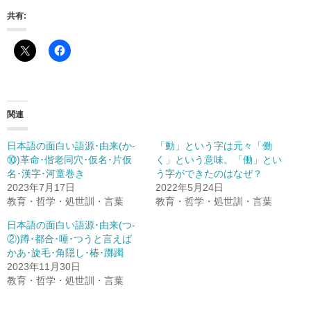
共有:
関連
日本語の面白い語源･由来(か-
「動」という字は元々「働
⑩)革命･偕老同穴･仮名･片仮
く」という意味。「働」とい
名･漢字･河童巻き
う字ができたのはなぜ？
2023年7月17日
2022年5月24日
教育・哲学・処世訓・言葉
教育・哲学・処世訓・言葉
日本語の面白い語源･由来(つ-
②)蹲･都合･唾･つうと言えば
かあ･旋毛･角隠し･椿･躑躅
2023年11月30日
教育・哲学・処世訓・言葉