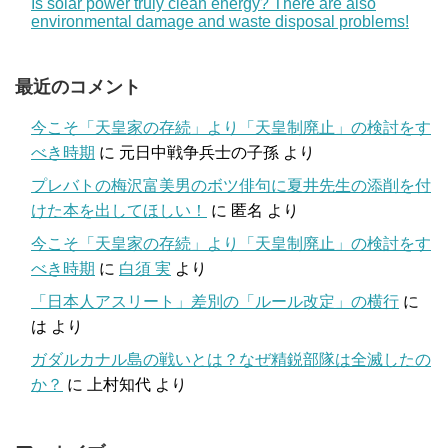
Is solar power truly clean energy? There are also
environmental damage and waste disposal problems!
最近のコメント
今こそ「天皇家の存続」より「天皇制廃止」の検討をす
べき時期
に
元日中戦争兵士の子孫
より
プレバトの梅沢富美男のボツ俳句に夏井先生の添削を付
けた本を出してほしい！
に
匿名
より
今こそ「天皇家の存続」より「天皇制廃止」の検討をす
べき時期
に
白須 実
より
「日本人アスリート」差別の「ルール改定」の横行
に
は
より
ガダルカナル島の戦いとは？なぜ精鋭部隊は全滅したの
か？
に
上村知代
より