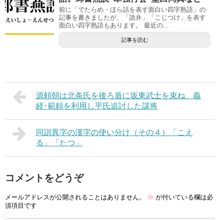
前に「でたらめ・ほら話を表す面白い四字熟語」の
記事を書きましたが、「詭弁」「こじつけ」を表す
面白い四字熟語もあります。 最近の...
記事を読む
源頼朝は北条氏を後ろ盾に坂東武士を束ね、義
経･範頼を利用し平氏追討した謀将
同訓異字の漢字の使い分け（その４）「こえ
る」「たつ」
コメントをどうぞ
メールアドレスが公開されることはありません。
※
が付いている欄は必
須項目です