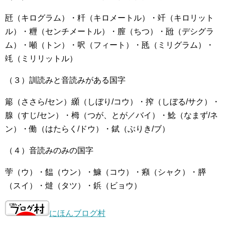
瓩（キログラム）・粁（キロメートル）・竏（キロリット
ル）・糎（センチメートル）・膣（ちつ）・瓰（デシグラ
ム）・噸（トン）・呎（フィート）・瓱（ミリグラム）・
竓（ミリリットル）
（３）訓読みと音読みがある国字
簓（ささら/セン）纐（しぼり/コウ）・搾（しぼる/サク）・
腺（すじ/セン）・栂（つが、とが／バイ）・鯰（なまず/ネ
ン）・働（はたらく/ドウ）・錻（ぶりき/ブ）
（４）音読みのみの国字
荢（ウ）・饂（ウン）・鱇（コウ）・癪（シャク）・膵
（スイ）・燵（タツ）・鋲（ビョウ）
にほんブログ村