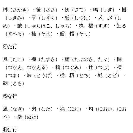
榊（さかき）・笹（ささ）・扨（さて）・鴫（しぎ）・梻
（しきみ）・雫（しずく）・躾（しつけ）・〆、乄（し
め）・鯱（しゃちほこ、しゃち）・杦、椙（すぎ）・辷る
（すべる）・杣（そま）・艝、轌（そり）
④た行
凧（たこ）・襷（たすき）・椨（たぶのき、たぶ）・閊
（つかえ、つかえる）・鶫（つぐみ）・辻（つじ）・褄
（つま）・峠（とうげ）・栃、杤（とち）・魹（とど）・
鞆（とも）
⑤な行
凪（なぎ）・屶（なた）・鳰（にお）・匂（におい、にお
う）・垈（ぬた）
⑥は行