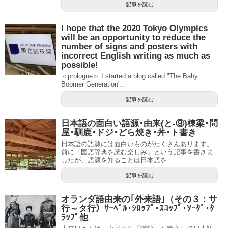
記事を読む
I hope that the 2020 Tokyo Olympics
will be an opportunity to reduce the
number of signs and posters with
incorrect English writing as much as
possible!
＜prologue＞ I started a blog called "The Baby
Boomer Generation'...
記事を読む
日本語の面白い語源･由来(と-⑨)棟梁･問
屋･馴鹿･ドジ･どら焼き･丼･ト書き
日本語の語源には面白いものがたくさんあります。
前に「国語辞典を読む楽しみ」という記事を書きま
したが、語源を知ることは日本語を...
記事を読む
オランダ語由来の｢外来語｣（その３：サ
行～タ行）ｻｰﾍﾞﾙ･ｼﾛｯﾌﾟ･ｽｺｯﾌﾟ･ｿｰﾀﾞ･ﾀ
ﾗｯﾌﾟ他