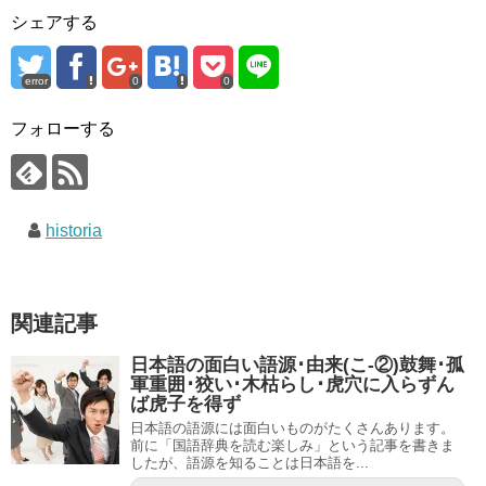
シェアする
error
0
0
フォローする
historia
関連記事
日本語の面白い語源･由来(こ-②)鼓舞･孤
軍重囲･狡い･木枯らし･虎穴に入らずん
ば虎子を得ず
日本語の語源には面白いものがたくさんあります。
前に「国語辞典を読む楽しみ」という記事を書きま
したが、語源を知ることは日本語を...