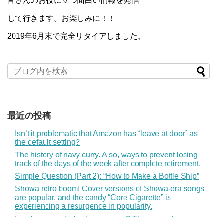
皆さんのお役に立つ面白い情報を発信
して行きます。お楽しみに！！
2019年6月末で完全リタイアしました。
最近の投稿
Isn’t it problematic that Amazon has “leave at door” as
the default setting?
The history of navy curry. Also, ways to prevent losing
track of the days of the week after complete retirement.
Simple Question (Part 2): “How to Make a Bottle Ship”
Showa retro boom! Cover versions of Showa-era songs
are popular, and the candy “Core Cigarette” is
experiencing a resurgence in popularity.