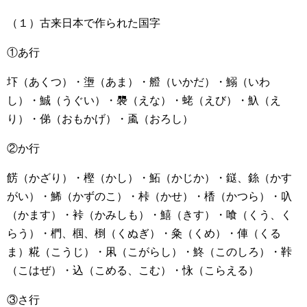
（１）古来日本で作られた国字
①あ行
圷（あくつ）・塰（あま）・艠（いかだ）・鰯（いわ
し）・鯎（うぐい）・褜（えな）・蛯（えび）・魞（え
り）・俤（おもかげ）・颪（おろし）
②か行
餝（かざり）・樫（かし）・鮖（かじか）・鎹、銯（かす
がい）・鯑（かずのこ）・桛（かせ）・楿（かつら）・叺
（かます）・裃（かみしも）・鱚（きす）・喰（くう、く
らう）・椚、椢、椡（くぬぎ）・粂（くめ）・俥（くる
ま）糀（こうじ）・凩（こがらし）・鮗（このしろ）・鞐
（こはぜ）・込（こめる、こむ）・怺（こらえる）
③さ行