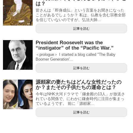
は？
皆さんは「即身成仏」という言葉をお聞きになった
ことがあるでしょうか？ 私は、仏教を含む宗教全部
を信じていないのですが、弘法大師...
記事を読む
President Roosevelt was the
“instigator” of the “Pacific War.”
＜prologue＞ I started a blog called "The Baby
Boomer Generation'...
記事を読む
源頼家の妻たちはどんな女性だったの
か？またその子供たちの運命とは？
今年はNHK大河ドラマで「鎌倉殿の13人」が放送さ
れている関係で、にわかに鎌倉時代に注目が集まっ
ているようです。 前に「源頼家...
記事を読む