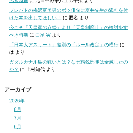
べき時期
に
元日中戦争兵士の子孫
より
プレバトの梅沢富美男のボツ俳句に夏井先生の添削を付
けた本を出してほしい！
に
匿名
より
今こそ「天皇家の存続」より「天皇制廃止」の検討をす
べき時期
に
白須 実
より
「日本人アスリート」差別の「ルール改定」の横行
に
は
より
ガダルカナル島の戦いとは？なぜ精鋭部隊は全滅したの
か？
に
上村知代
より
アーカイブ
2026年
8月
7月
6月