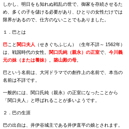
しかし、明日をも知れぬ戦乱の世で、御家を存続させるた
め、多くの子を儲ける必要があり、ひとりの女性だけでは
限界があるので、仕方のないことでもありました。
１．巴とは
巴
こと
関口夫人
（せきぐちふじん）（生年不詳～ 1562年）
は、戦国時代の女性。
関口氏純（親永）の正室
で、
今川義
元の妹（または養妹）
。
築山殿の母
。
巴という名前は、大河ドラマでの創作上の名前で、本当の
名前は不詳です。
一般的には、関口氏純（
親永
）の正室になったことから
「関口夫人」と呼ばれることが多いようです。
２．巴の生涯
巴の出自は、
井伊谷城
主である
井伊直平
の娘とされます。