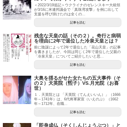
＜2022/3/19追記＞ウクライナのゼレンスキー大統領
が3/16に米連邦議会で「真珠湾攻撃」を例に出して
支援を呼び掛けたのは全くの...
記事を読む
残念な天皇の話（その２）。奇行と病弱
を理由に2年で退位した冷泉天皇とは？
前に陰謀によって2年で退位した「花山天皇」の記事
を書きましたが、今回は同じく2年で退位した父親の
「冷泉天皇」についてご紹介したいと思...
記事を読む
大奥を揺るがせた女たちの五大事件（そ
の２）天英院（煕子）VS.月光院（お喜
世）
１．天英院とは 「天英院（てんえいいん）」（1666
年～1741年）は、6代将軍家宣（いえのぶ）（1662
年～1712年、在職...
記事を読む
「即身成仏（そくしんじょうぶつ）」と