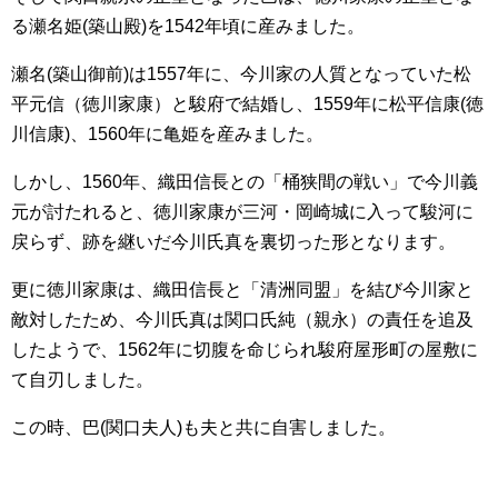
る瀬名姫(
築山殿
)を1542年頃に産みました。
瀬名(
築山御前
)は1557年に、今川家の人質となっていた松
平元信（徳川家康）と駿府で結婚し、1559年に
松平信康
(徳
川信康)、1560年に
亀姫
を産みました。
しかし、1560年、
織田信長
との「
桶狭間の戦い」
で今川義
元が討たれると、徳川家康が三河・
岡崎城
に入って駿河に
戻らず、跡を継いだ
今川氏真
を裏切った形となります。
更に徳川家康は、織田信長と「清洲同盟」を結び今川家と
敵対したため、
今川氏
真は関口氏純（親永）の責任を追及
したようで、1562年に切腹を命じられ駿府屋形町の屋敷に
て自刃しました。
この時、巴(関口夫人)も夫と共に自害しました。