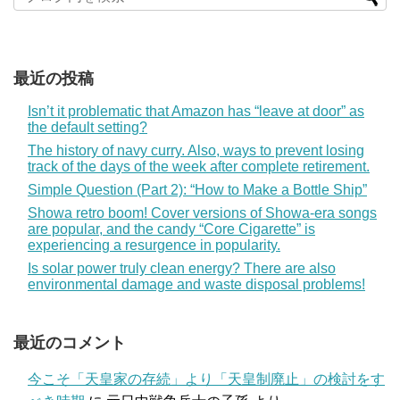
最近の投稿
Isn’t it problematic that Amazon has “leave at door” as
the default setting?
The history of navy curry. Also, ways to prevent losing
track of the days of the week after complete retirement.
Simple Question (Part 2): “How to Make a Bottle Ship”
Showa retro boom! Cover versions of Showa-era songs
are popular, and the candy “Core Cigarette” is
experiencing a resurgence in popularity.
Is solar power truly clean energy? There are also
environmental damage and waste disposal problems!
最近のコメント
今こそ「天皇家の存続」より「天皇制廃止」の検討をす