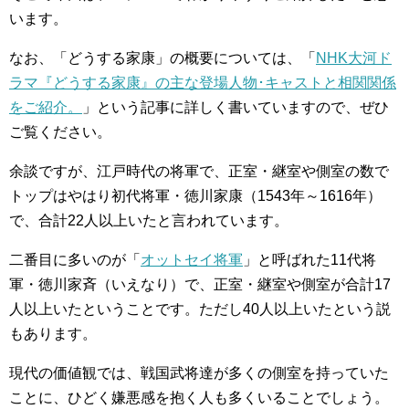
います。
なお、「どうする家康」の概要については、「
NHK大河ド
ラマ『どうする家康』の主な登場人物･キャストと相関関係
をご紹介。
」という記事に詳しく書いていますので、ぜひ
ご覧ください。
余談ですが、江戸時代の将軍で、正室・継室や側室の数で
トップはやはり初代将軍・徳川家康（1543年～1616年）
で、合計22人以上いたと言われています。
二番目に多いのが「
オットセイ将軍
」と呼ばれた11代将
軍・徳川家斉（いえなり）で、正室・継室や側室が合計17
人以上いたということです。ただし40人以上いたという説
もあります。
現代の価値観では、戦国武将達が多くの側室を持っていた
ことに、ひどく嫌悪感を抱く人も多くいることでしょう。