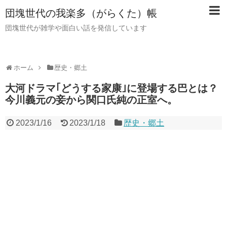
団塊世代の我楽多（がらくた）帳
団塊世代が雑学や面白い話を発信しています
ホーム
歴史・郷土
大河ドラマ｢どうする家康｣に登場する巴とは？
今川義元の妾から関口氏純の正室へ。
2023/1/16
2023/1/18
歴史・郷土