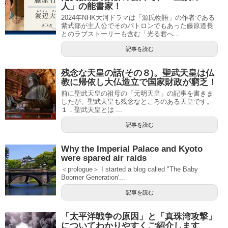
人」の能書家！
2024年NHK大河ドラマは「源氏物語」の作者である
紫式部が主人公でそのパトロンでもあった藤原道長
とのラブストーリーも含む「光る君へ...
記事を読む
残念な天皇の話(その８)。聖武天皇は仏
教に帰依し大仏造立で国家財政が窮乏！
前に聖武天皇の祖母の「元明天皇」の記事を書きま
したが、聖武天皇も残念なところのある天皇です。
１．聖武天皇とは ...
記事を読む
Why the Imperial Palace and Kyoto
were spared air raids
＜prologue＞ I started a blog called "The Baby
Boomer Generation'...
記事を読む
「太平洋戦争の原因」と「真珠湾攻撃」
についてわかりやすくご紹介します