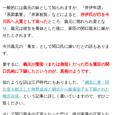
一般的には義元の妹として知られますが、『井伊年譜』
『系図纂要』『井家粗覧』などによると、
井伊氏が巴を今
川氏へ人質として送った
ところ、義元に惚れられ妾とな
り、義元は彼女を養妹とした後に、家臣の関口親永に嫁が
せたとされます。
今川義元の「養女」として関口氏に嫁いだとの説もありま
す。
要するに、
義元が愛妾（または側室）だった巴を重臣の関
口氏純に下賜したというのが、真相のようです
。
似たような話は江戸時代にもありました。「
綱吉に妻・阿
久里を献上した牧野成貞と綱吉から飯塚染子を下賜された
柳沢吉保
」という記事に詳しく書いていますので、ぜひご
覧ください。
そして関口親永の正室となった巴は、
徳川家康
の正室とな