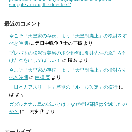
struggle among the directors?
最近のコメント
今こそ「天皇家の存続」より「天皇制廃止」の検討をす
べき時期
に
元日中戦争兵士の子孫
より
プレバトの梅沢富美男のボツ俳句に夏井先生の添削を付
けた本を出してほしい！
に
匿名
より
今こそ「天皇家の存続」より「天皇制廃止」の検討をす
べき時期
に
白須 実
より
「日本人アスリート」差別の「ルール改定」の横行
に
は
より
ガダルカナル島の戦いとは？なぜ精鋭部隊は全滅したの
か？
に
上村知代
より
アーカイブ