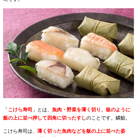
「
こけら寿司
」とは、
魚肉・野菜を薄く切り、板のように
飯の上に並べ押して四角に切ったすし
のことです。鱗鮨。
こけら寿司は、
薄く切った魚肉などを飯の上に並べた姿