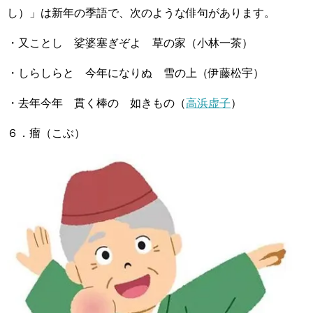
し）」は新年の季語で、次のような俳句があります。
・又ことし 娑婆塞ぎぞよ 草の家（小林一茶）
・しらしらと 今年になりぬ 雪の上（伊藤松宇）
・去年今年 貫く棒の 如きもの（
高浜虚子
）
６．瘤（こぶ）