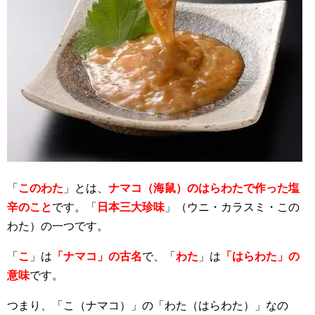
「
このわた
」とは、
ナマコ（海鼠）のはらわたで作った塩
辛のこと
です。「
日本三大珍味
」（ウニ・カラスミ・この
わた）の一つです。
「
こ
」は
「ナマコ」の古名
で、「
わた
」は
「はらわた」の
意味
です。
つまり、「こ（ナマコ）」の「わた（はらわた）」なの