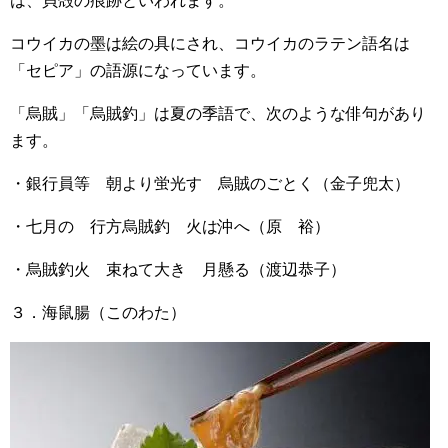
は、貝殻の痕跡といわれます。
コウイカの墨は絵の具にされ、コウイカのラテン語名は
「セピア」の語源になっています。
「烏賊」「烏賊釣」は夏の季語で、次のような俳句があり
ます。
・銀行員等 朝より蛍光す 烏賊のごとく（金子兜太）
・七月の 行方烏賊釣 火は沖へ（原 裕）
・烏賊釣火 束ねて大き 月懸る（渡辺恭子）
３．海鼠腸（このわた）