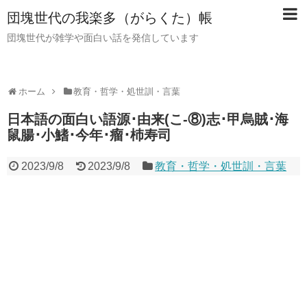
団塊世代の我楽多（がらくた）帳
団塊世代が雑学や面白い話を発信しています
ホーム
教育・哲学・処世訓・言葉
日本語の面白い語源･由来(こ-⑧)志･甲烏賊･海
鼠腸･小鰭･今年･瘤･杮寿司
2023/9/8
2023/9/8
教育・哲学・処世訓・言葉