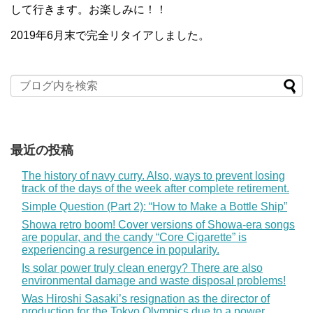
して行きます。お楽しみに！！
2019年6月末で完全リタイアしました。
最近の投稿
The history of navy curry. Also, ways to prevent losing
track of the days of the week after complete retirement.
Simple Question (Part 2): “How to Make a Bottle Ship”
Showa retro boom! Cover versions of Showa-era songs
are popular, and the candy “Core Cigarette” is
experiencing a resurgence in popularity.
Is solar power truly clean energy? There are also
environmental damage and waste disposal problems!
Was Hiroshi Sasaki’s resignation as the director of
production for the Tokyo Olympics due to a power