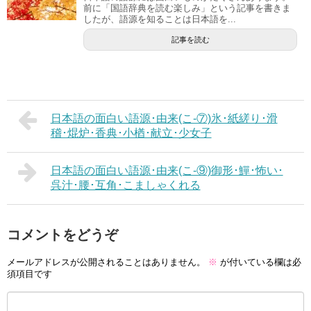
前に「国語辞典を読む楽しみ」という記事を書きま
したが、語源を知ることは日本語を...
記事を読む
日本語の面白い語源･由来(こ-⑦)氷･紙縒り･滑
稽･焜炉･香典･小楢･献立･少女子
日本語の面白い語源･由来(こ-⑨)御形･鱓･怖い･
呉汁･腰･互角･こましゃくれる
コメントをどうぞ
メールアドレスが公開されることはありません。
※
が付いている欄は必
須項目です