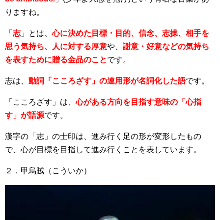
りますね。
「
志
」とは、
心に決めた目標・目的、信念、志操、相手を
思う気持ち、人に対する厚意
や、
謝意・好意などの気持ち
を表すために贈る金品のこと
です。
志は、
動詞「こころざす」の連用形が名詞化した語
です。
「こころざす」は、
心がある方向を目指す意味の「心指
す」が語源
です。
漢字の「志」の士印は、進み行く足の形が変形したもの
で、心が目標を目指して進み行くことを表しています。
２．甲烏賊（こういか）