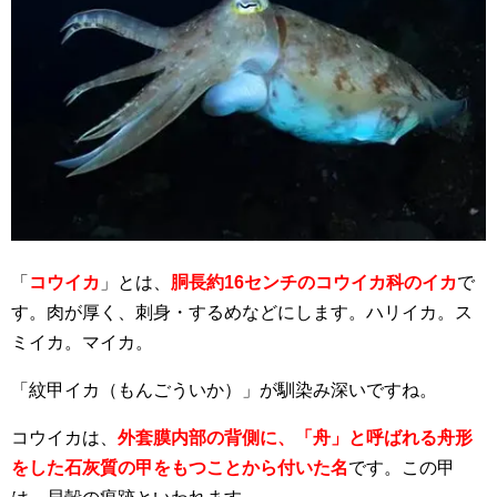
「
コウイカ
」とは、
胴長約16センチのコウイカ科のイカ
で
す。肉が厚く、刺身・するめなどにします。ハリイカ。ス
ミイカ。マイカ。
「紋甲イカ（もんごういか）」が馴染み深いですね。
コウイカは、
外套膜内部の背側に、「舟」と呼ばれる舟形
をした石灰質の甲をもつことから付いた名
です。この甲