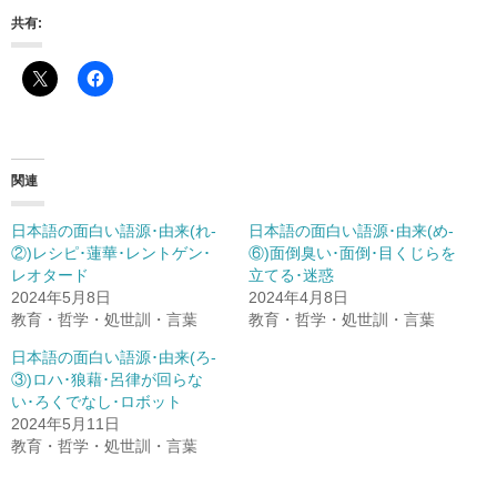
共有:
関連
日本語の面白い語源･由来(れ-
日本語の面白い語源･由来(め-
②)レシピ･蓮華･レントゲン･
⑥)面倒臭い･面倒･目くじらを
レオタード
立てる･迷惑
2024年5月8日
2024年4月8日
教育・哲学・処世訓・言葉
教育・哲学・処世訓・言葉
日本語の面白い語源･由来(ろ-
③)ロハ･狼藉･呂律が回らな
い･ろくでなし･ロボット
2024年5月11日
教育・哲学・処世訓・言葉