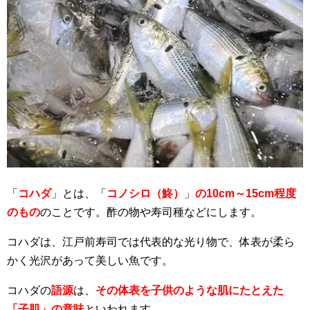
「
コハダ
」とは、「
コノシロ（鮗）
」
の10cm～15cm程度
のもの
のことです。酢の物や寿司種などにします。
コハダは、江戸前寿司では代表的な光り物で、体表が柔ら
かく光沢があって美しい魚です。
コハダの
語源
は、
その体表を子供のような肌にたとえた
「子肌」の意味
といわれます。