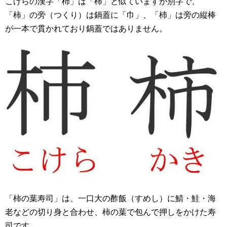
こけらの漢字「杮」は「柿」と似ていますが別字で、
「柿」の旁（つくり）は鍋蓋に「巾」、「杮」は旁の縦棒
が一本で貫かれており鍋蓋ではありません。
「柿の葉寿司」は、一口大の酢飯（すめし）に鯖・鮭・海
老などの切り身と合わせ、柿の葉で包んで押しをかけた寿
司です。