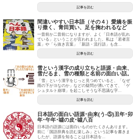
記事を読む
間違いやすい日本語（その４）愛嬌を振
り撒く、青田買い、足を掬われるなど
一昔前か二昔前になりますが、よく「日本語が乱れ
ている」ということが言われました。私は「若者言
葉」や「ら抜き言葉」「新語・流行語」も含...
記事を読む
雪という漢字の成り立ちと語源・由来、
雪だるま、雪の種類と名前の面白い話。
「雪」という漢字をじっと見つめていると、「なぜ
雨の下がヨなのか」などの疑問が湧いてきて、「ゲ
シュタルト崩壊」を起こしそうな不思議な字...
記事を読む
日本語の面白い語源･由来(う-⑤)丑年･卯
年･午年･噓の皮･噓八百
日本語の語源には面白いものがたくさんあります。
前に「国語辞典を読む楽しみ」という記事を書きま
したが、語源を知ることは日本語を...