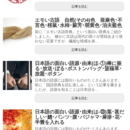
記事を読む
エモい古語 自然(その4)色 亜麻色･不
言色･桜鼠･水柿･蘇芳･萌黄色･洎夫藍色
前に「エモい古語辞典」という面白い辞典をご紹介
しました。 確かに古語は現代の我々が普段あまり使
わない言葉ですが、繊細な情感を表...
記事を読む
日本語の面白い語源･由来(ほ-①)棒に振
る･放送･ぼる･ボストンバッグ･菠薐草･
放題･ボタン
日本語の語源には面白いものがたくさんあります。
前に「国語辞典を読む楽しみ」という記事を書きま
したが、語源を知ることは日本語を...
記事を読む
日本語の面白い語源･由来(は-⑬)葉･甚だ
しい･鱧･パンツ･腹･パジャマ･麻疹･花･
半畳を入れる
日本語の語源には面白いものがたくさんあります。