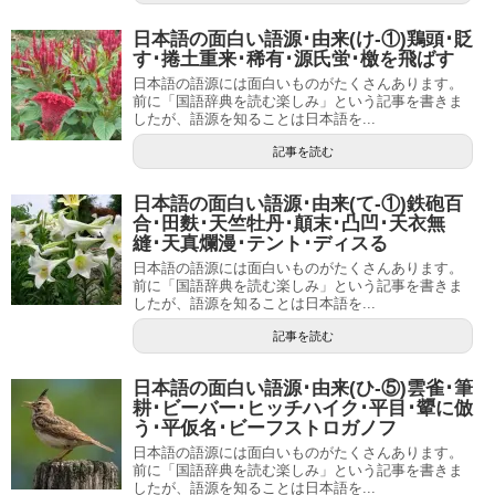
日本語の面白い語源･由来(け-①)鶏頭･貶
す･捲土重来･稀有･源氏蛍･檄を飛ばす
日本語の語源には面白いものがたくさんあります。
前に「国語辞典を読む楽しみ」という記事を書きま
したが、語源を知ることは日本語を...
記事を読む
日本語の面白い語源･由来(て-①)鉄砲百
合･田麩･天竺牡丹･顛末･凸凹･天衣無
縫･天真爛漫･テント･ディスる
日本語の語源には面白いものがたくさんあります。
前に「国語辞典を読む楽しみ」という記事を書きま
したが、語源を知ることは日本語を...
記事を読む
日本語の面白い語源･由来(ひ-⑤)雲雀･筆
耕･ビーバー･ヒッチハイク･平目･顰に倣
う･平仮名･ビーフストロガノフ
日本語の語源には面白いものがたくさんあります。
前に「国語辞典を読む楽しみ」という記事を書きま
したが、語源を知ることは日本語を...