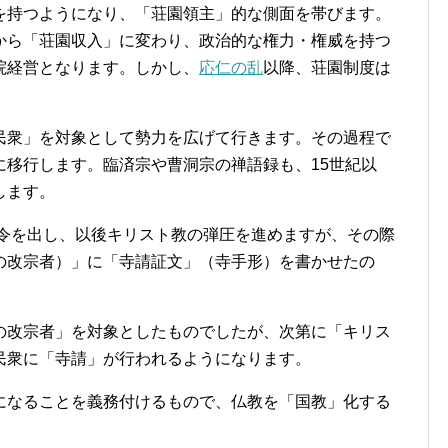
を持つようになり、「荘園領主」的な側面を帯びます。
から「荘園収入」に変わり、政治的な権力・権威を持つ
院経営となります。しかし、
応仁の乱
以降、荘園制度は
民衆」を対象として勢力を広げて行きます。その過程で
に移行します。臨済宗や曹洞宗の禅語録も、15世紀以
します。
止令を出し、以後キリスト教の弾圧を進めますが、その際
の改宗者）」に「寺請証文」（寺手形）を書かせたの
の改宗者」を対象としたものでしたが、次第に「キリス
民衆に「寺請」が行われるようになります。
になることを義務付けるもので、仏教を「国教」化する