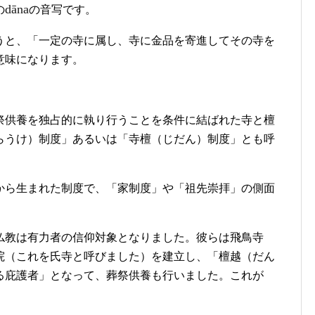
dāna
の
の音写です。
うと、「一定の寺に属し、寺に金品を寄進してその寺を
意味になります。
祭供養を独占的に執り行うことを条件に結ばれた寺と檀
らうけ）制度」あるいは「寺檀（じだん）制度」とも呼
から生まれた制度で、「家制度」や「祖先崇拝」の側面
仏教は有力者の信仰対象となりました。彼らは飛鳥寺
院（これを氏寺と呼びました）を建立し、「檀越（だん
る庇護者」となって、葬祭供養も行いました。これが