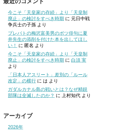
最近のコメント
今こそ「天皇家の存続」より「天皇制
廃止」の検討をすべき時期
に
元日中戦
争兵士の子孫
より
プレバトの梅沢富美男のボツ俳句に夏
井先生の添削を付けた本を出してほし
い！
に
匿名
より
今こそ「天皇家の存続」より「天皇制
廃止」の検討をすべき時期
に
白須 実
より
「日本人アスリート」差別の「ルール
改定」の横行
に
は
より
ガダルカナル島の戦いとは？なぜ精鋭
部隊は全滅したのか？
に
上村知代
より
アーカイブ
2026年