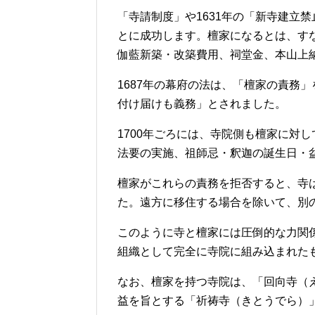
「寺請制度」や1631年の「新寺建立
とに成功します。檀家になるとは、す
伽藍新築・改築費用、祠堂金、本山上
1687年の幕府の法は、「檀家の責務
付け届けも義務」とされました。
1700年ごろには、寺院側も檀家に対
法要の実施、祖師忌・釈迦の誕生日・
檀家がこれらの責務を拒否すると、寺
た。遠方に移住する場合を除いて、別
このように寺と檀家には圧倒的な力関
組織として完全に寺院に組み込まれた
なお、檀家を持つ寺院は、「回向寺（
益を旨とする「祈祷寺（きとうでら）