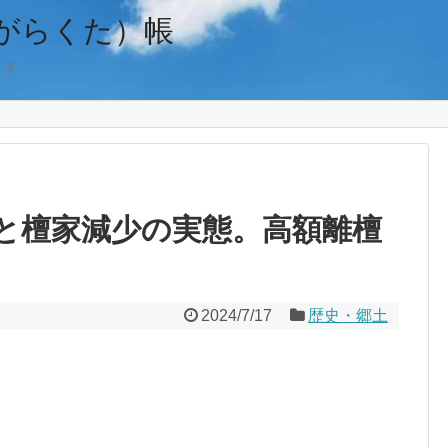
がらくた）帳
ます
と檀家減少の実態。高額離檀
2024/7/17
歴史・郷土