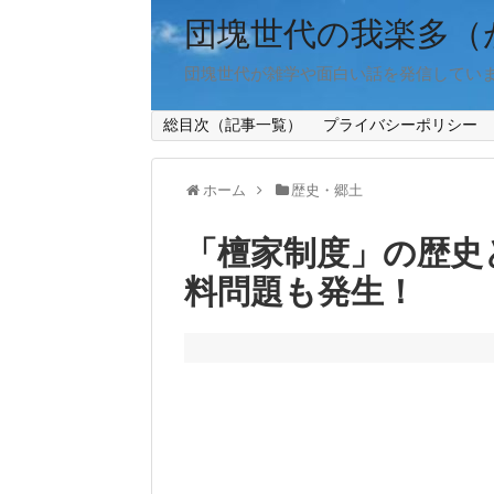
団塊世代の我楽多（
団塊世代が雑学や面白い話を発信してい
総目次（記事一覧）
プライバシーポリシー
ホーム
歴史・郷土
「檀家制度」の歴史
料問題も発生！