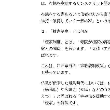
は、布施を意味するサンスクリット語
布施をする家あるいは信者の方から言
維持・護持していく一般の家」という
２．「檀家制度」とは何か
「檀家制度」とは、「寺院が檀家の葬
家との関係」を言います。「寺請（て
ばれます。
これは、江戸幕府の「宗教統制政策」
も持っています。
仏教が伝来した飛鳥時代においては、
（蘇我氏）や広隆寺（秦氏）などの寺
えつ）」と呼ばれる「寺や僧を援助す
「檀家」の源流です。