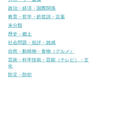
政治・経済・国際関係
教育・哲学・処世訓・言葉
未分類
歴史・郷土
社会問題・批評・雑感
自然・動植物・食物（グルメ）
芸術・科学技術・芸能（テレビ）・文
化
防災・防犯