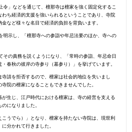
禁止令」などを通じて、檀那寺は檀家を強く固定化するこ
なわち経済的支援を強いられるということであり、寺院
納金など様々な名目で経済的負担を背負います。
」を明示し、「檀那寺への参詣や年忌法要のほか、寺への
してその責務を説くようになり、「常時の参詣、年忌命日
盆・春秋の彼岸の寺参り（墓参り）」を挙げています。
は寺請を拒否するので、檀家は社会的地位を失いまし
の寺院の檀家になることもできませんでした。
係が生じ、江戸時代における檀家は、寺の経営を支える
ものになりました。
えこうでら）」となり、檀家を持たない寺院は、現世利
」に分かれて行きました。