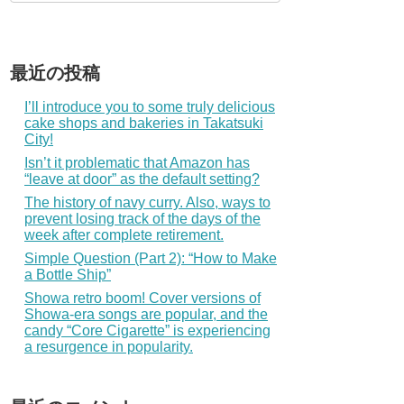
最近の投稿
I’ll introduce you to some truly delicious
cake shops and bakeries in Takatsuki
City!
Isn’t it problematic that Amazon has
“leave at door” as the default setting?
The history of navy curry. Also, ways to
prevent losing track of the days of the
week after complete retirement.
Simple Question (Part 2): “How to Make
a Bottle Ship”
Showa retro boom! Cover versions of
Showa-era songs are popular, and the
candy “Core Cigarette” is experiencing
a resurgence in popularity.