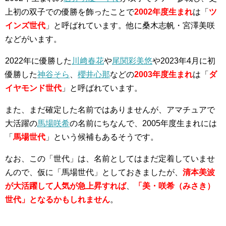
上初の双子での優勝を飾ったことで
2002年度生まれ
は「
ツ
インズ世代
」と呼ばれています。他に桑木志帆・宮澤美咲
などがいます。
2022年に優勝した
川﨑春花
や
尾関彩美悠
や2023年4月に初
優勝した
神谷そら
、
櫻井心那
などの
2003年度生まれ
は「
ダ
イヤモンド世代
」と呼ばれています。
また、まだ確定した名前ではありませんが、アマチュアで
大活躍の
馬場咲希
の名前にちなんで、2005年度生まれには
「
馬場世代
」という候補もあるそうです。
なお、この「世代」は、名前としてはまだ定着していませ
んので、仮に「馬場世代」としておきましたが、
清本美波
が大活躍して人気が急上昇すれば
、
「美・咲希（みさき）
世代」となるかもしれません
。