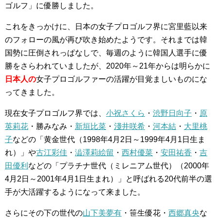
ゴルフ」に優勝しました。
これをきっかけに、日本の女子プロゴルフ界に宮里藍以来
のフォローの風が再び吹き始めたようです。それまでは韓
国勢に圧倒されっぱなしで、毎週のように韓国人選手に優
勝をさらわれていましたが、2020年～21年からは明らかに
日本人の
女子プロゴルファーの活躍が目覚ましいものにな
ってきました。
現在女子プロゴルフ界では、
小祝さくら
・
渋野日向子
・
原
英莉花
・勝みなみ・
新垣比菜
・
淺井咲希
・
河本結
・
大里桃
子
などの「黄金世代（1998年4月2日～1999年4月1日生ま
れ）」や
古江彩佳
・
澁澤莉絵留
・
西村優菜
・
安田祐香
・
吉
田優利
などの「プラチナ世代（ミレニアム世代）（2000年
4月2日～2001年4月1日生まれ）」と呼ばれる20代前半の選
手が大活躍するようになって来ました。
さらにその下の世代の
山下美夢有
・笹生優花・
西郷真央
な