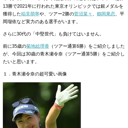
13勝で2021年に行われた東京オリンピックでは銀メダルを
獲得した
稲見萌寧
や、ツアー2勝の
菅沼菜々
、
鶴岡果恋
、平
岡瑠依など実力のある選手がいます。
さらに30代の「中堅世代」も負けてはいません。
前に35歳の
菊地絵理香
（ツアー通算6勝）をご紹介しました
が、今回は30歳の青木瀬令奈（ツアー通算5勝）をご紹介し
たいと思います。
１．青木瀬令奈の超可愛い画像