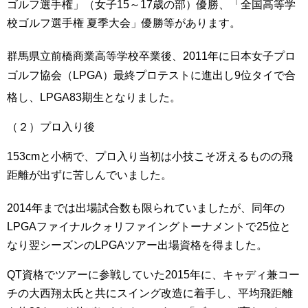
ゴルフ選手権」（女子15～17歳の部）優勝、「全国高等学
校ゴルフ選手権 夏季大会」優勝等があります。
群馬県立前橋商業高等学校卒業後
、2011年に日本女子プロ
ゴルフ協会（LPGA）最終プロテストに進出し9位タイで合
格し
、LPGA83期生となりました。
（２）プロ入り後
153cmと小柄で、プロ入り当初は小技こそ冴えるものの飛
距離が出ずに苦しんでいました。
2014年までは出場試合数も限られていましたが
、同年の
LPGAファイナルクォリファイングトーナメントで25位と
なり翌シーズンのLPGAツアー出場資格を得ました。
QT資格でツアーに参戦していた2015年に、キャディ兼コー
チの大西翔太氏と共にスイング改造に着手し、平均飛距離