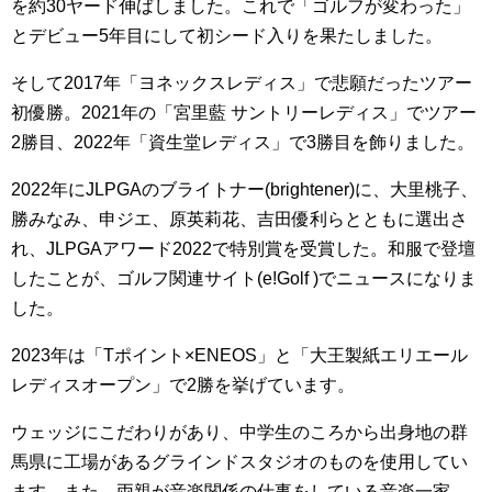
を約30ヤード伸ばしました。これで「ゴルフが変わった」
とデビュー5年目にして初シード入りを果たしました。
そして2017年「ヨネックスレディス」で悲願だったツアー
初優勝。2021年の「宮里藍 サントリーレディス」でツアー
2勝目、2022年「資生堂レディス」で3勝目を飾りました。
2022年にJLPGAのブライトナー(brightener)に、大里桃子、
勝みなみ、申ジエ、原英莉花、吉田優利らとともに選出さ
れ、JLPGAアワード2022で特別賞を受賞した。和服で登壇
したことが、ゴルフ関連サイト(e!Golf )でニュースになりま
した。
2023年は「Tポイント×ENEOS」と「大王製紙エリエール
レディスオープン」で2勝を挙げています。
ウェッジにこだわりがあり、中学生のころから出身地の群
馬県に工場があるグラインドスタジオのものを使用してい
ます。また、両親が音楽関係の仕事をしている音楽一家