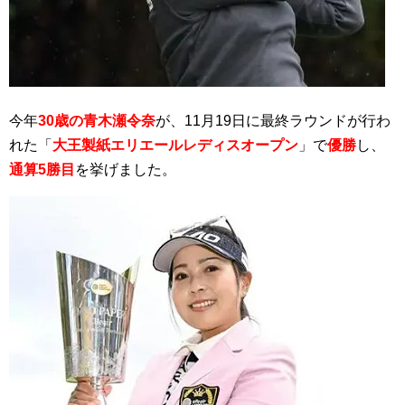
今年
30歳の青木瀬令奈
が、11月19日に最終ラウンドが行わ
れた「
大王製紙エリエールレディスオープン
」で
優勝
し、
通算5勝目
を挙げました。