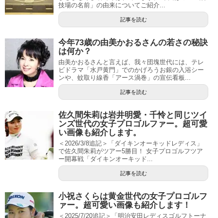
技場の名前」の由来についてご紹介...
記事を読む
今年73歳の由美かおるさんの若さの秘訣
は何か？
由美かおるさんと言えば、我々団塊世代には、テレ
ビドラマ「水戸黄門」でのかげろうお銀の入浴シー
ンや、蚊取り線香「アース渦巻」の宣伝看板...
記事を読む
佐久間朱莉は岩井明愛・千怜と同じツイ
ンズ世代の女子プロゴルファー。超可愛
い画像も紹介します。
＜2026/3/8追記＞「ダイキンオーキッドレディス」
で佐久間朱莉がツアー5勝目！ 女子プロゴルフツア
ー開幕戦「ダイキンオーキッド...
記事を読む
小祝さくらは黄金世代の女子プロゴルフ
ァー。超可愛い画像も紹介します！
＜2025/7/20追記＞「明治安田レディスゴルフトーナ