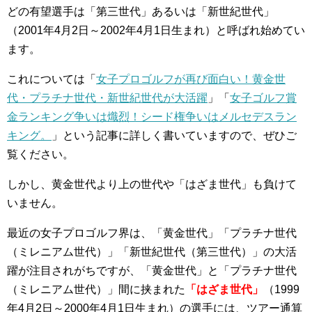
どの有望選手は「第三世代」あるいは「新世紀世代」
（2001年4月2日～2002年4月1日生まれ）と呼ばれ始めてい
ます。
これについては「
女子プロゴルフが再び面白い！黄金世
代・プラチナ世代・新世紀世代が大活躍
」「
女子ゴルフ賞
金ランキング争いは熾烈！シード権争いはメルセデスラン
キング。
」という記事に詳しく書いていますので、ぜひご
覧ください。
しかし、黄金世代より上の世代や「はざま世代」も負けて
いません。
最近の女子プロゴルフ界は、「黄金世代」「プラチナ世代
（ミレニアム世代）」「新世紀世代（第三世代）」の大活
躍が注目されがちですが、「黄金世代」と「プラチナ世代
（ミレニアム世代）」間に挟まれた
「はざま世代」
（1999
年4月2日～2000年4月1日生まれ）の選手には、ツアー通算