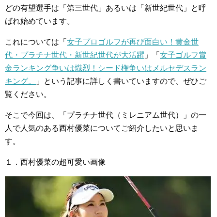
どの有望選手は「第三世代」あるいは「新世紀世代」と呼
ばれ始めています。
これについては「
女子プロゴルフが再び面白い！黄金世
代・プラチナ世代・新世紀世代が大活躍
」「
女子ゴルフ賞
金ランキング争いは熾烈！シード権争いはメルセデスラン
キング。
」という記事に詳しく書いていますので、ぜひご
覧ください。
そこで今回は、「プラチナ世代（ミレニアム世代）」の一
人で人気のある西村優菜についてご紹介したいと思いま
す。
１．西村優菜の超可愛い画像