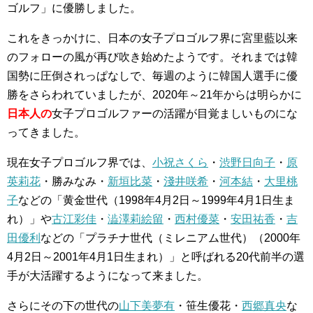
ゴルフ」に優勝しました。
これをきっかけに、日本の女子プロゴルフ界に宮里藍以来
のフォローの風が再び吹き始めたようです。それまでは韓
国勢に圧倒されっぱなしで、毎週のように韓国人選手に優
勝をさらわれていましたが、2020年～21年からは明らかに
日本人の
女子プロゴルファーの活躍が目覚ましいものにな
ってきました。
現在女子プロゴルフ界では、
小祝さくら
・
渋野日向子
・
原
英莉花
・勝みなみ・
新垣比菜
・
淺井咲希
・
河本結
・
大里桃
子
などの「黄金世代（1998年4月2日～1999年4月1日生ま
れ）」や
古江彩佳
・
澁澤莉絵留
・
西村優菜
・
安田祐香
・
吉
田優利
などの「プラチナ世代（ミレニアム世代）（2000年
4月2日～2001年4月1日生まれ）」と呼ばれる20代前半の選
手が大活躍するようになって来ました。
さらにその下の世代の
山下美夢有
・笹生優花・
西郷真央
な