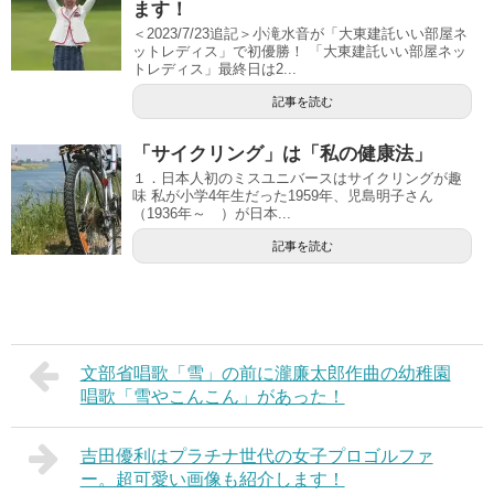
ます！
＜2023/7/23追記＞小滝水音が「大東建託いい部屋ネ
ットレディス」で初優勝！ 「大東建託いい部屋ネッ
トレディス」最終日は2...
記事を読む
「サイクリング」は「私の健康法」
１．日本人初のミスユニバースはサイクリングが趣
味 私が小学4年生だった1959年、児島明子さん
（1936年～ ）が日本...
記事を読む
文部省唱歌「雪」の前に瀧廉太郎作曲の幼稚園
唱歌「雪やこんこん」があった！
吉田優利はプラチナ世代の女子プロゴルファ
ー。超可愛い画像も紹介します！