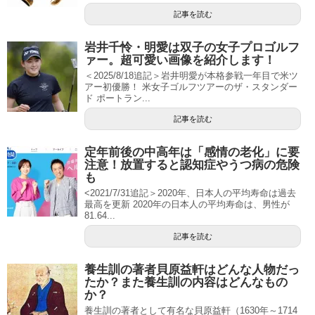
記事を読む
岩井千怜・明愛は双子の女子プロゴルフ
ァー。超可愛い画像を紹介します！
＜2025/8/18追記＞岩井明愛が本格参戦一年目で米ツ
アー初優勝！ 米女子ゴルフツアーのザ・スタンダー
ド ポートラン...
記事を読む
定年前後の中高年は「感情の老化」に要
注意！放置すると認知症やうつ病の危険
も
<2021/7/31追記＞2020年、日本人の平均寿命は過去
最高を更新 2020年の日本人の平均寿命は、男性が
81.64...
記事を読む
養生訓の著者貝原益軒はどんな人物だっ
たか？また養生訓の内容はどんなもの
か？
養生訓の著者として有名な貝原益軒（1630年～1714