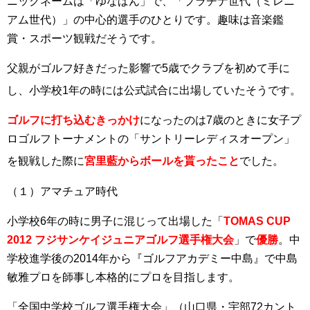
ニックネームは「ゆなぱん」で、「プラチナ世代（ミレニ
アム世代）」の中心的選手のひとりです。趣味は音楽鑑
賞・スポーツ観戦だそうです。
父親がゴルフ好きだった影響で5歳でクラブを初めて手に
し、小学校1年の時には公式試合に出場していたそうです
。
ゴルフに打ち込むきっかけ
になったのは7歳のときに女子プ
ロゴルフトーナメントの「サントリーレディスオープン」
を観戦した際に
宮里藍からボールを貰ったこと
でした
。
（１）アマチュア時代
小学校6年の時に男子に混じって出場した「
TOMAS CUP
2012 フジサンケイジュニアゴルフ選手権大会
」で
優勝
。中
学校進学後の2014年から『ゴルフアカデミー中島』で中島
敏雅プロを師事し本格的にプロを目指します。
「全国中学校ゴルフ選手権大会」（山口県・宇部72カント