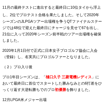
11月の最終テストに進出すると最終日に10位タイから浮上
し、2位でプロテスト合格を果たしました
。そして2020年
シーズンのJLPGAツアー出場権を争うQTファイナルステー
ジでは48位で迎えた最終日にチャージを見せて67を出し、
21位に入って2020年シーズン前半戦のツアー出場権を確保
しました。
2020年1月1日付で正式に日本女子プロゴルフ協会に入会
（登録）し、名実共にプロゴルファーとなりました。
（２）プロ入り後
プロ1年目シーズンは、「
樋口久子 三菱電機レディス
」に
おいて最終日に首位でスタートした勝みなみとの6打差をひ
っくり返す大逆転勝ちでのプロ
初優勝
を飾りました。
12月LPGA米メジャー出場