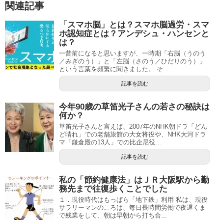
関連記事
「スマホ脳」とは？スマホ脳過労・スマ
ホ認知症とは？アンデシュ・ハンセンと
は？
一昔前になると思いますが、一時期「右脳（うのう
／みぎのう）」と「左脳（さのう／ひだりのう）」
という言葉を頻繁に聞きました。 そ...
記事を読む
今年90歳の草笛光子さんの若さの秘訣は
何か？
草笛光子さんと言えば、2007年のNHK朝ドラ「どん
ど晴れ」での老舗旅館の大女将役や、NHK大河ドラ
マ「鎌倉殿の13人」での比企尼役...
記事を読む
私の「節約健康法」はＪＲ大阪駅から勤
務先まで往復歩くことでした
１．現役時代はもっぱら「地下鉄」利用 私は、現役
サラリーマンのころは、毎日長時間労働で夜遅くま
で残業をして、朝は早朝から打ち合...