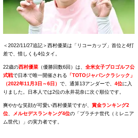
＜2022/11/27追記＞西村優菜は「リコーカップ」首位と4打
差で、惜しくも4位タイ。
22歳の
西村優菜
（優勝回数6回）は、
全米女子プロゴルフ公
式戦
で日本で唯一開催される
「TOTOジャパンクラシック」
（2022年11月3日～6日）
で、通算13アンダーで、
4位
に入
りました。日本人では2位の永井花奈に次ぐ順位です。
爽やかな笑顔が可愛い西村優菜ですが、
賞金ランキング2
位
、
メルセデスランキング4位
の「プラチナ世代（ミレニア
ム世代）」の実力者です。