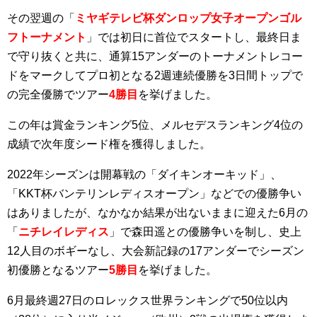
その翌週の「
ミヤギテレビ杯ダンロップ女子オープンゴル
フトーナメント
」では初日に首位でスタートし、最終日ま
で守り抜くと共に、通算15アンダーのトーナメントレコー
ドをマークしてプロ初となる2週連続優勝を3日間トップで
の完全優勝でツアー
4勝目
を挙げました。
この年は賞金ランキング5位、メルセデスランキング4位の
成績で次年度シード権を獲得しました。
2022年シーズンは開幕戦の「ダイキンオーキッド」、
「KKT杯バンテリンレディスオープン」などでの優勝争い
はありましたが、なかなか結果が出ないままに迎えた6月の
「
ニチレイレディス
」で森田遥との優勝争いを制し、史上
12人目のボギーなし、大会新記録の17アンダーでシーズン
初優勝となるツアー
5勝目
を挙げました。
6月最終週27日のロレックス世界ランキングで50位以内