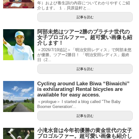
年）および養生訓の内容についてわかりやすくご紹
介します。 １．貝原益軒と...
記事を読む
阿部未悠はツアー2勝のプラチナ世代の
女子プロゴルファー。超可愛い画像も紹
介します！
＜2026/7/19追記＞「明治安田レディス」で阿部未悠
が優勝。ツアー2勝目！ 「明治安田レディス」最終
日（2...
記事を読む
Cycling around Lake Biwa “Biwaichi”
is exhilarating! Rental bicycles are
available for easy access.
＜prologue＞ I started a blog called "The Baby
Boomer Generation'...
記事を読む
小滝水音は今年初優勝の黄金世代の女子
プロゴルファー。超可愛い画像も紹介し