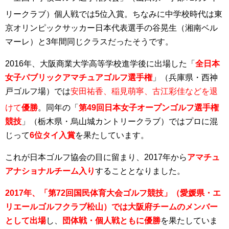
リークラブ）個人戦では5位入賞
。ちなみに中学校時代は東
京オリンピックサッカー日本代表選手の谷晃生（湘南ベル
マーレ）と3年間同じクラスだったそうです。
2016年、大阪商業大学高等学校進学後に出場した「
全日本
女子パブリックアマチュアゴルフ選手権
」（兵庫県・西神
戸ゴルフ場）では
安田祐香、稲見萌寧、古江彩佳などを退
けて
優勝
。同年の「
第49回日本女子オープンゴルフ選手権
競技
」（栃木県・烏山城カントリークラブ）ではプロに混
じって
6位タイ入賞
を果たしています。
これが日本ゴルフ協会の目に留まり、2017年から
アマチュ
アナショナルチーム入り
することとなりました。
2017年、「第72回国民体育大会ゴルフ競技」（愛媛県・エ
リエールゴルフクラブ松山）では大阪府チームのメンバー
として出場
し、
団体戦・個人戦ともに優勝
を果たしていま