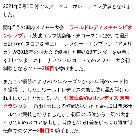
2021年3月1日付でスターツコーポレーション所属となりま
した。
同年5月の国内メジャー大会「
ワールドレディスチャンピオ
ンシップ
」（茨城ゴルフ倶楽部・東コース）に於いて最終
日2位からスコアを伸ばし、レクシー・トンプソン（アメリ
カ）が2016年の同大会で優勝した時の13アンダーを更新す
る14アンダーのトーナメントレコードでのメジャー大会初
制覇となるツアー
2勝目
を挙げました。
またこの優勝により2022年シーズンから3年間のシード権
を獲得しました。ワールドレディスの後は勝ち星が挙げら
れずにいましたが、9月の「
住友生命Vitalityレディス 東海
クラシック
」では雨天による短縮が入ったために2日間36ホ
ールでの競技となりましたが、初日の15位から一気の大ま
くりで63のスコアを出し、首位との5打差をひっくり返す逆
転劇でのツアー
3勝目
を挙げました。