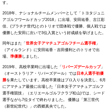
す。
2018年、ナショナルチームメンバーとして「トヨタジュニ
アゴルフワールドカップ2018」に出場、安田祐香、古江彩
佳、(プラチナ世代)とのトリオで団体戦で優勝、個人戦では
優勝した安田に次いで3位入賞という好成績を挙げました。
同年はまた「
世界女子アマチュアゴルフチーム選手権
」
（アイルランド）に安田祐香・吉田優利とのトリオで出
場、
準優勝
しました。
2019年、高校卒業時に出場した「
リバーズデールカップ
」
（オーストラリア・
リバーズデール
）では
日本人選手初優
勝
を果たしています。高校卒業後はプロ入りを決意し、6月
にアマチュア最後に出場した「日本女子アマチュアゴルフ
選手権競技」（エリエールゴルフクラブ松山)では、シード
選手ながら7位タイで終わりました。 優勝は「第三世代
（新世紀世代）」の西郷真央でした。