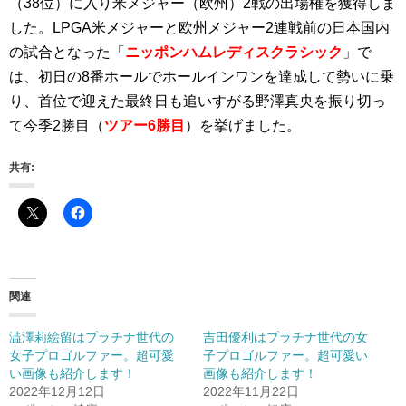
（38位）に入り米メジャー（欧州）2戦の出場権を獲得しま
した。LPGA米メジャーと欧州メジャー2連戦前の日本国内
の試合となった「
ニッポンハムレディスクラシック
」で
は、初日の8番ホールでホールインワンを達成して勢いに乗
り、首位で迎えた最終日も追いすがる野澤真央を振り切っ
て今季2勝目（
ツアー6勝目
）を挙げました。
共有:
関連
澁澤莉絵留はプラチナ世代の
吉田優利はプラチナ世代の女
女子プロゴルファー。超可愛
子プロゴルファー。超可愛い
い画像も紹介します！
画像も紹介します！
2022年12月12日
2022年11月22日