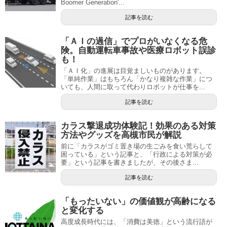
Boomer Generation'...
記事を読む
「ＡＩの過信」でプロがいなくなる危
険。自動運転車事故や医療ロボット誤診
も！
「ＡＩ化」の進展は目覚ましいものがあります。
「単純作業」はもちろん「かなり複雑な作業」につ
いても、人間に取って代わりロボットが仕事を...
記事を読む
カラス撃退成功体験記！効果のある対策
方法やグッズを高槻市民が解説
前に「カラスがゴミ置き場の生ごみを食い荒らして
困っている」という記事と、「行政による対策が必
要」という記事を書きましたが、その後さま...
記事を読む
「もったいない」の価値観が高齢になる
と変化する
高度成長時代には、「消費は美徳」という流行語が