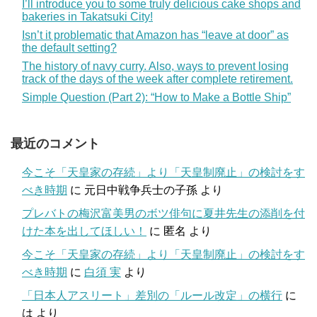
I’ll introduce you to some truly delicious cake shops and
bakeries in Takatsuki City!
Isn’t it problematic that Amazon has “leave at door” as
the default setting?
The history of navy curry. Also, ways to prevent losing
track of the days of the week after complete retirement.
Simple Question (Part 2): “How to Make a Bottle Ship”
最近のコメント
今こそ「天皇家の存続」より「天皇制廃止」の検討をす
べき時期
に
元日中戦争兵士の子孫
より
プレバトの梅沢富美男のボツ俳句に夏井先生の添削を付
けた本を出してほしい！
に
匿名
より
今こそ「天皇家の存続」より「天皇制廃止」の検討をす
べき時期
に
白須 実
より
「日本人アスリート」差別の「ルール改定」の横行
に
は
より