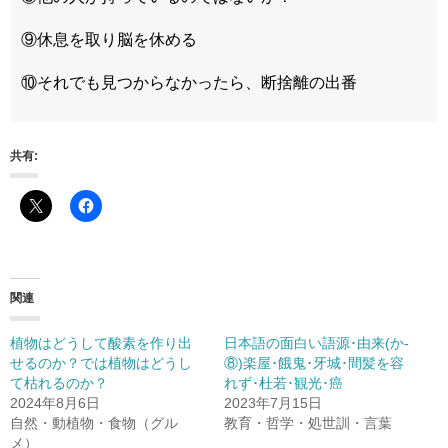
⑨休息を取り脳を休める
⑩それでも見つからなかったら、断捨離の出番
共有:
関連
植物はどうして酸素を作り出
日本語の面白い語源･由来(か-
せるのか？では植物はどうし
⑧)楽屋･餓鬼･牙城･間髪を容
て枯れるのか？
れず･杜若･観光･癌
2024年8月6日
2023年7月15日
自然・動植物・食物（グル
教育・哲学・処世訓・言葉
メ）