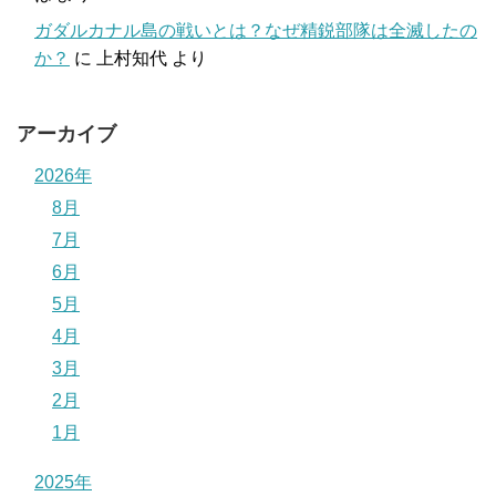
ガダルカナル島の戦いとは？なぜ精鋭部隊は全滅したの
か？
に
上村知代
より
アーカイブ
2026年
8月
7月
6月
5月
4月
3月
2月
1月
2025年