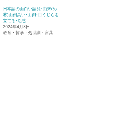
日本語の面白い語源･由来(め-
⑥)面倒臭い･面倒･目くじらを
立てる･迷惑
2024年4月8日
教育・哲学・処世訓・言葉