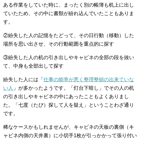
ある作業をしていた時に、まったく別の帳簿も机上に出し
ていたため、その中に書類が紛れ込んでいたこともありま
す。
②紛失した人の記憶をたどって、その日行動（移動）した
場所を思い出させ、その行動範囲を重点的に探す
③紛失した人の机の引き出しやキャビネの全部の段を抜い
て、中身も全部出して探す
紛失した人には「
仕事の能率が悪く整理整頓の出来ていな
い人
」が多かったようです。「灯台下暗し」でその人の机
の引き出しやキャビネの中にあったこともよくありまし
た。「七度（たび）探して人を疑え」ということわざ通り
です。
稀なケースかもしれませんが、キャビネの天板の裏側（キ
ャビネ内側の天井裏）に小切手1枚が引っかかって張り付い