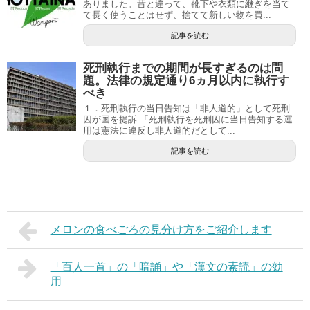
ありました。昔と違って、靴下や衣類に継ぎを当て
て長く使うことはせず、捨てて新しい物を買...
記事を読む
死刑執行までの期間が長すぎるのは問
題。法律の規定通り6ヵ月以内に執行す
べき
１．死刑執行の当日告知は「非人道的」として死刑
囚が国を提訴 「死刑執行を死刑囚に当日告知する運
用は憲法に違反し非人道的だとして...
記事を読む
メロンの食べごろの見分け方をご紹介します
「百人一首」の「暗誦」や「漢文の素読」の効
用