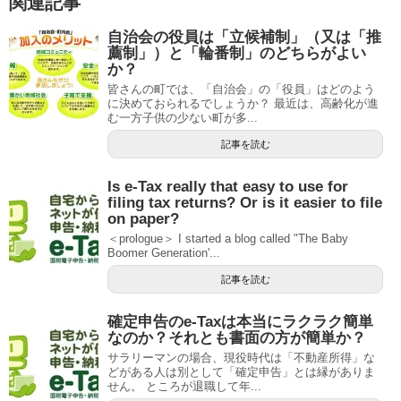
関連記事
自治会の役員は「立候補制」（又は「推
薦制」）と「輪番制」のどちらがよい
か？
皆さんの町では、「自治会」の「役員」はどのよう
に決めておられるでしょうか？ 最近は、高齢化が進
む一方子供の少ない町が多...
記事を読む
Is e-Tax really that easy to use for
filing tax returns? Or is it easier to file
on paper?
＜prologue＞ I started a blog called "The Baby
Boomer Generation'...
記事を読む
確定申告のe-Taxは本当にラクラク簡単
なのか？それとも書面の方が簡単か？
サラリーマンの場合、現役時代は「不動産所得」な
どがある人は別として「確定申告」とは縁がありま
せん。 ところが退職して年...