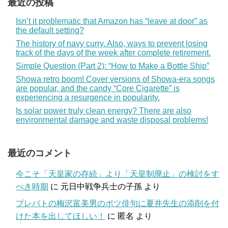
最近の投稿
Isn’t it problematic that Amazon has “leave at door” as
the default setting?
The history of navy curry. Also, ways to prevent losing
track of the days of the week after complete retirement.
Simple Question (Part 2): “How to Make a Bottle Ship”
Showa retro boom! Cover versions of Showa-era songs
are popular, and the candy “Core Cigarette” is
experiencing a resurgence in popularity.
Is solar power truly clean energy? There are also
environmental damage and waste disposal problems!
最近のコメント
今こそ「天皇家の存続」より「天皇制廃止」の検討をす
べき時期
に
元日中戦争兵士の子孫
より
プレバトの梅沢富美男のボツ俳句に夏井先生の添削を付
けた本を出してほしい！
に
匿名
より