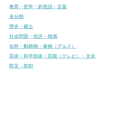
教育・哲学・処世訓・言葉
未分類
歴史・郷土
社会問題・批評・雑感
自然・動植物・食物（グルメ）
芸術・科学技術・芸能（テレビ）・文化
防災・防犯