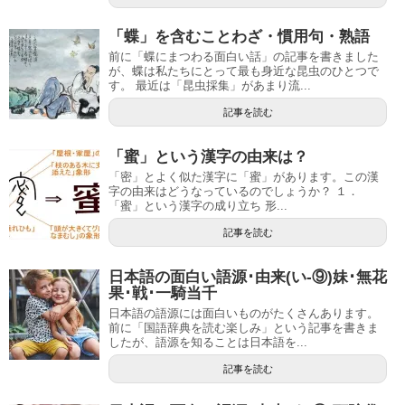
「蝶」を含むことわざ・慣用句・熟語
前に「蝶にまつわる面白い話」の記事を書きました
が、蝶は私たちにとって最も身近な昆虫のひとつで
す。 最近は「昆虫採集」があまり流...
記事を読む
「蜜」という漢字の由来は？
「密」とよく似た漢字に「蜜」があります。この漢
字の由来はどうなっているのでしょうか？ １．
「蜜」という漢字の成り立ち 形...
記事を読む
日本語の面白い語源･由来(い-⑨)妹･無花
果･戦･一騎当千
日本語の語源には面白いものがたくさんあります。
前に「国語辞典を読む楽しみ」という記事を書きま
したが、語源を知ることは日本語を...
記事を読む