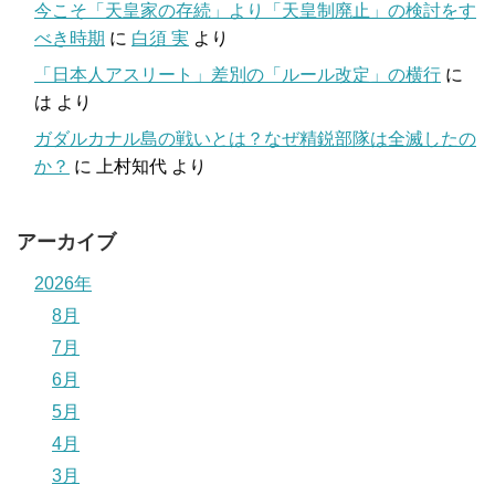
今こそ「天皇家の存続」より「天皇制廃止」の検討をす
べき時期
に
白須 実
より
「日本人アスリート」差別の「ルール改定」の横行
に
は
より
ガダルカナル島の戦いとは？なぜ精鋭部隊は全滅したの
か？
に
上村知代
より
アーカイブ
2026年
8月
7月
6月
5月
4月
3月