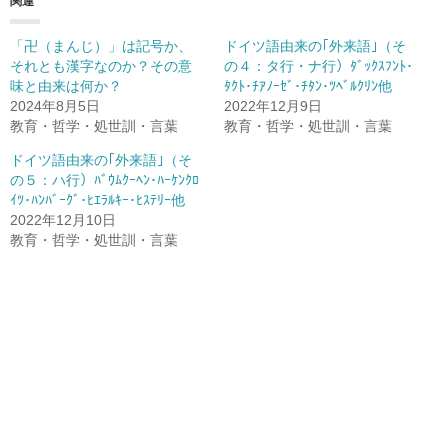
関連
「卍（まんじ）」は記号か、
ドイツ語由来の｢外来語｣（そ
それとも漢字なのか？その意
の４：タ行・ナ行）ﾀﾞｯｸｽﾌﾝﾄ･
味と由来は何か？
ﾀｸﾄ･ﾁｱﾉｰｾﾞ･ﾁﾀﾝ･ﾂﾍﾞﾙｸﾘﾝ他
2024年8月5日
2022年12月9日
教育・哲学・処世訓・言葉
教育・哲学・処世訓・言葉
ドイツ語由来の｢外来語｣（そ
の５：ハ行）ﾊﾞｳﾑｸｰﾍﾝ･ﾊｰｹﾝｸﾛ
ｲﾂ･ﾊﾝﾊﾞｰｸﾞ･ﾋｴﾗﾙｷｰ･ﾋｽﾃﾘｰ他
2022年12月10日
教育・哲学・処世訓・言葉