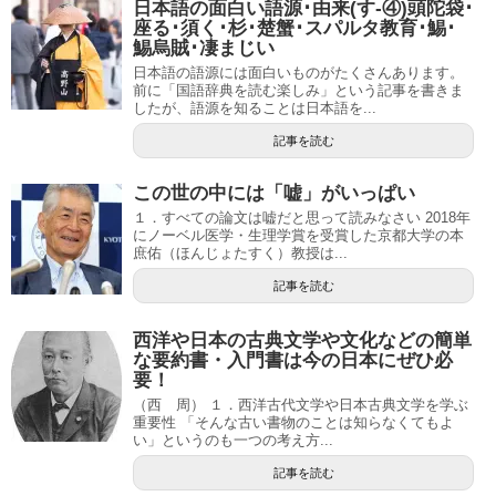
日本語の面白い語源･由来(す-④)頭陀袋･
座る･須く･杉･楚蟹･スパルタ教育･鯣･
鯣烏賊･凄まじい
日本語の語源には面白いものがたくさんあります。
前に「国語辞典を読む楽しみ」という記事を書きま
したが、語源を知ることは日本語を...
記事を読む
この世の中には「嘘」がいっぱい
１．すべての論文は嘘だと思って読みなさい 2018年
にノーベル医学・生理学賞を受賞した京都大学の本
庶佑（ほんじょたすく）教授は...
記事を読む
西洋や日本の古典文学や文化などの簡単
な要約書・入門書は今の日本にぜひ必
要！
（西 周） １．西洋古代文学や日本古典文学を学ぶ
重要性 「そんな古い書物のことは知らなくてもよ
い」というのも一つの考え方...
記事を読む