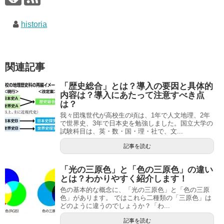
historia
関連記事
「歴史総合」とは？導入の要因と具体的
内容は？導入にあたって注意すべき点
は？
我々団塊世代が高校生の頃は、1年で人文地理、2年
で世界史、3年で日本史を勉強しました。国立大学の
試験科目は、英・数・国・理・社で、文...
記事を読む
「光の三原色」と「色の三原色」の違い
とは？わかりやすく紹介します！
色の基本的な概念に、「光の三原色」と「色の三原
色」があります。 ではこれら二種類の「三原色」は
どのように違うのでしょうか？「わ...
記事を読む