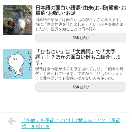
日本語の面白い語源･由来(お-⑨)鴛鴦･お
屠蘇･お呪い･お足
日本語の語源には面白いものがたくさんあります。
前に「国語辞典を読む楽しみ」という記事を書きま
したが、語源を知ることは日本語を...
記事を読む
「ひもじい」は「女房詞」で「文字
詞」！？ほかの面白い例もご紹介しま
す。
現代は食べ物が捨てるほど溢れており、「飽食の時
代」と言われています。ですから「ひもじい」とい
う言葉を聞いても実感が湧かない人も多いの...
記事を読む
「掛軸」を季節ごとに掛け替えることで「季節
感」を感じる